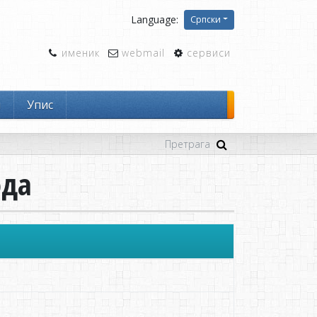
Language:
Српски
именик
webmail
сервиси
и
Упис
ода