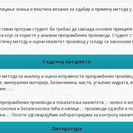
тицање знања и вештина везаних за одабир и примену метода у 
ставни програм студент би требао да савлада основне принципе
ка које се користе у анализи прехрамбених производа. Студент 
итичку методу и оцени квалитет производ у складу са законски
Садржај предмета
 метода за анализу и оцена исправности прехрамбених производа
де, минералних материја, беланчевина, масти, угљених хидрата, 
. ; ; ;
прехрамбених производа и показатеља квалитета: ; - млеко и мле
алкохолна и безалкохолна пића и напици ; - производи од воћа и 
на. ; ; Посете одговарајућим лабораторијама за контролу квали
Литература