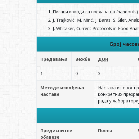
Писани изводи са предавања (handouts)
J. Trajković, M. Mirić, J. Baras, S. Šiler, A
J. Whitaker, Current Protocols in Food Analy
Број часо
Предавања
Вежбе
ДОН
1
0
3
Методе извођења
Настава из овог п
наставе
конкретних прехра
рада у лаборатори
Предиспитне
Поена
обавезе