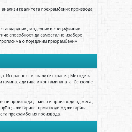
; анализи квалитета прeхрамбених производа.
 стандардних , модерних и специфичних
стиче способност да самостално изаберe
м прописима о појединим прехрамбеним
. Исправност и квалитет хране. ; Методе за
витамина, адитива и контаминаната. Сензорне
чни производи ; - месо и производи од меса ;
поврћа ; - житарице, производи од житарица,
тета прехрамбених производа.