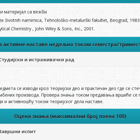
 и материјал са вежби
nalize životnih namirnica, Tehnološko-metalurški fakultet, Beograd, 1983
tical Chemistry , John Wiley & Sons, Inc., 2001.
ва активне наставе недељно током семестра/тримес
Студијски и истраживачки рад
редмета се изводи кроз теоријски део и практичан део где се с
мбених производа. Провера знања током предавања вршиће се 
ји и активношћу током теоријског дела наставе.
Оцена знања (максимални број поена 100)
Завршни испит