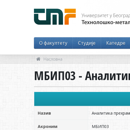
O факултету
Студије
Катедре
Насловна
МБИП03 - Аналити
Назив
Аналитика прехра
Акроним
МБИП03