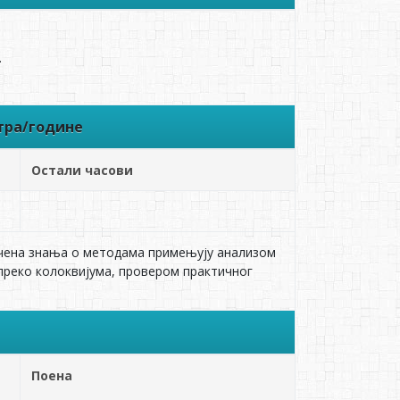
.
тра/године
Остали часови
течена знања o методама примењују анализом
преко колоквијума, провером практичног
Поена