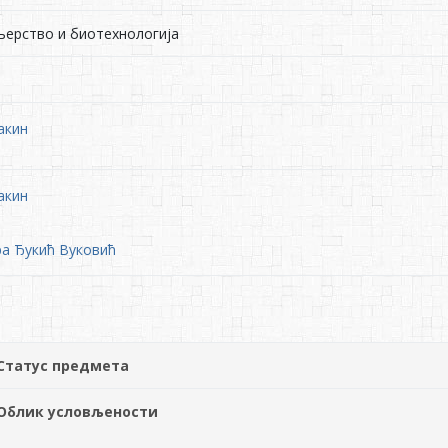
њерство и биотехнологија
акин
акин
ра Ђукић Вуковић
Статус предмета
Облик условљености