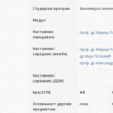
Студијски програм
Биохемијско инже
Модул
Наставник
проф. др Марица Р
(предавач)
Наставник/
проф. др Марица Р
сарадник (вежбе)
др Маја Петровић
проф. др Александ
Наставник/
сарадник (ДОН)
Број ЕСПБ
4.0
Условљност другим
нема
предметом