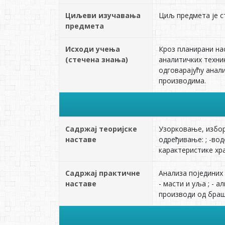
Циљеви изучавања
Циљ предмета је с
предмета
Исходи учења
Кроз планирани на
(стечена знања)
аналитичких техни
одговарајућу анал
производима.
Садржај теоријске
Узорковање, избор
наставе
одређивање: ; -во
карактеристике хране
Садржај практичне
Анализа појединих 
наставе
- масти и уља ; - 
производи од браш