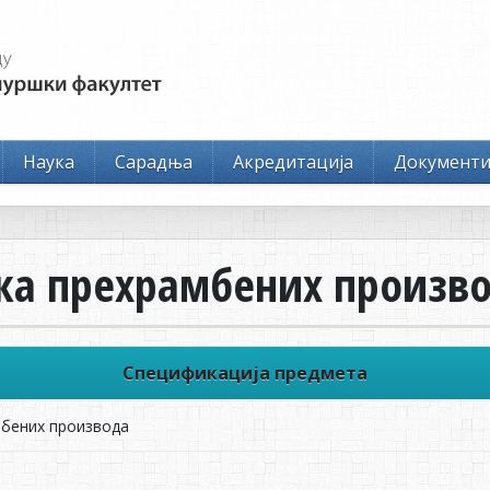
Наука
Сарадња
Акредитација
Документ
ка прехрамбених произв
Спецификација предмета
мбених производа