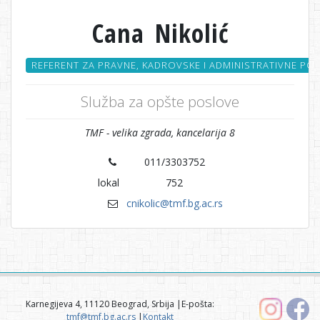
Cana Nikolić
REFERENT ZA PRAVNE, KADROVSKE I ADMINISTRATIVNE POS
Služba za opšte poslove
TMF - velika zgrada, kancelarija 8
011/3303752
lokal
752
cnikolic@tmf.bg.ac.rs
Karnegijeva 4, 11120 Beograd, Srbija |E-pošta:
tmf@tmf.bg.ac.rs
|
Kontakt