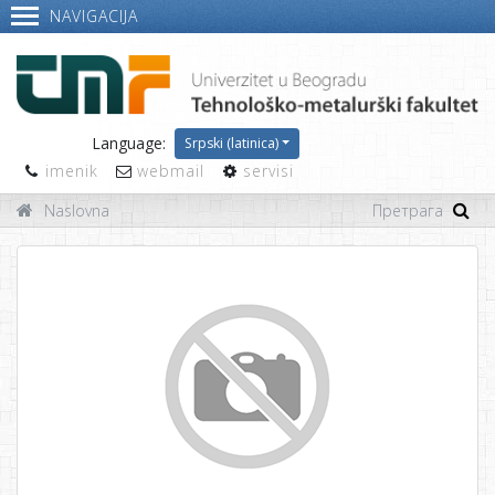
NAVIGACIJA
Language:
Srpski (latinica)
imenik
webmail
servisi
Naslovna