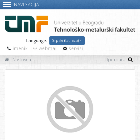
NAVIGACIJA
Language:
Srpski (latinica)
imenik
webmail
servisi
Naslovna