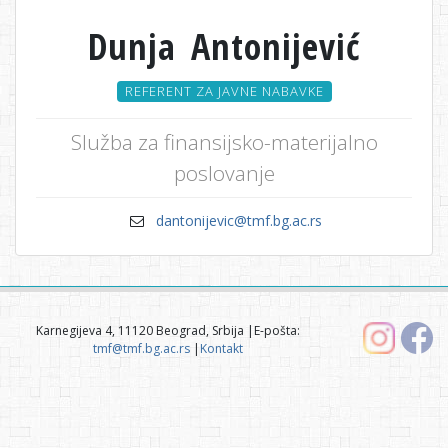
Dunja Antonijević
REFERENT ZA JAVNE NABAVKE
Služba za finansijsko-materijalno
poslovanje
dantonijevic@tmf.bg.ac.rs
Karnegijeva 4, 11120 Beograd, Srbija |E-pošta:
tmf@tmf.bg.ac.rs
|
Kontakt