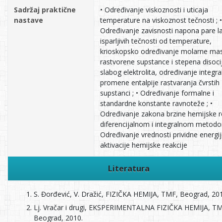
Sadržaj praktične
• Određivanje viskoznosti i uticaja
nastave
temperature na viskoznost tečnosti ; •
Određivanje zavisnosti napona pare l
isparljivih tečnosti od temperature,
krioskopsko određivanje molarne ma
rastvorene supstance i stepena disocij
slabog elektrolita, određivanje integra
promene entalpije rastvaranja čvrstih
supstanci ; • Određivanje formalne i
standardne konstante ravnoteže ; •
Određivanje zakona brzine hemijske r
diferencijalnom i integralnom metodo
Određivanje vrednosti prividne energi
aktivacije hemijske reakcije
Literatura
S. Đorđević, V. Dražić, FIZIČKA HEMIJA, TMF, Beograd, 20
Lj. Vračar i drugi, EKSPERIMENTALNA FIZIČKA HEMIJA, TM
Beograd, 2010.