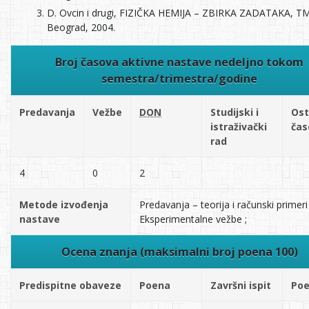
D. Ovcin i drugi, FIZIČKA HEMIJA – ZBIRKA ZADATAKA, T
Beograd, 2004.
Broj časova aktivne nastave nedeljno tokom
semestra/trimestra/godine
Predavanja
Vežbe
DON
Studijski i
Ost
istraživački
čas
rad
4
0
2
Metode izvođenja
Predavanja – teorija i računski primeri 
nastave
Eksperimentalne vežbe ;
Ocena znanja (maksimalni broj poena 100)
Predispitne obaveze
Poena
Završni ispit
Po