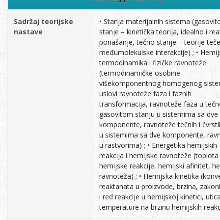
Sadržaj teorijske
• Stanja materijalnih sistema (gasovit
nastave
stanje – kinetička teorija, idealno i re
ponašanje, tečno stanje – teorije teče
međumolekulske interakcije) ; • Hemi
termodinamika i fizičke ravnoteže
(termodinamičke osobine
višekomponentnog homogenog siste
uslovi ravnoteže faza i faznih
transformacija, ravnoteže faza u teč
gasovitom stanju u sistemima sa dve
komponente, ravnoteže tečnih i čvrsti
u sistemima sa dve komponente, rav
u rastvorima) ; • Energetika hemijskih
reakcija i hemijske ravnoteže (toplota
hemijske reakcije, hemijski afinitet, h
ravnoteža) ; • Hemijska kinetika (konve
reaktanata u proizvode, brzina, zakoni
i red reakcije u hemijskoj kinetici, utic
temperature na brzinu hemijskih reakci