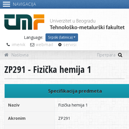
NAVIGACIJA
Language:
Srpski (latinica)
imenik
webmail
servisi
Naslovna
ZP291 - Fizička hemija 1
Specifikacija predmeta
Naziv
Fizička hemija 1
Akronim
ZP291