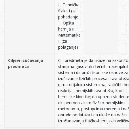
I , Tehnička
fizika I (za
pohađanje
) ; Opšta
hemija II ,
Matematika
II (za
polaganje)
Ciljevi izučavanja
Cilj predmeta je da ukaže na zakonitos
predmeta
stanjima gasovitih i tečnih materijalni
sistema i da pruži teorijske osnove za
izučavanje fizičkih procesa i ravnotež
u materijalnim sistemima, različitih he
reakcija i hemijskih ravnoteža, kao i
hemijske kinetike; da upozna student
eksperimentalnim fizičko-hemijskim
metodama, postupcima merenja i na
obrade podataka i da ukaže na način
izračunavanja fizičko-hemijskih veličin