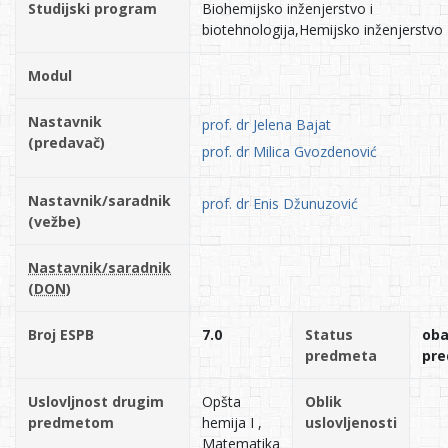
Studijski program
Biohemijsko inženjerstvo i
biotehnologija,Hemijsko inženjerstvo
Modul
Nastavnik
prof. dr Jelena Bajat
(predavač)
prof. dr Milica Gvozdenović
Nastavnik/saradnik
prof. dr Enis Džunuzović
(vežbe)
Nastavnik/saradnik
(DON)
Broj ESPB
7.0
Status
ob
predmeta
pr
Uslovljnost drugim
Opšta
Oblik
predmetom
hemija I ,
uslovljenosti
Matematika