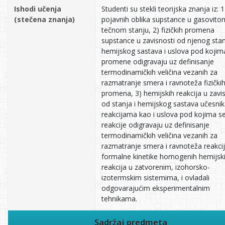
Ishodi učenja
Studenti su stekli teorijska znanja iz: 1
(stečena znanja)
pojavnih oblika supstance u gasovitom
tečnom stanju, 2) fizičkih promena
supstance u zavisnosti od njenog stan
hemijskog sastava i uslova pod kojim
promene odigravaju uz definisanje
termodinamičkih veličina vezanih za
razmatranje smera i ravnoteža fizički
promena, 3) hemijskih reakcija u zavi
od stanja i hemijskog sastava učesnik
reakcijama kao i uslova pod kojima s
reakcije odigravaju uz definisanje
termodinamičkih veličina vezanih za
razmatranje smera i ravnoteža reakcij
formalne kinetike homogenih hemijsk
reakcija u zatvorenim, izohorsko-
izotermskim sistemima, i ovladali
odgovarajućim eksperimentalnim
tehnikama.
Sadržaj predmeta