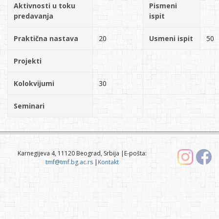
Aktivnosti u toku
Pismeni
predavanja
ispit
Praktična nastava
20
Usmeni ispit
50
Projekti
Kolokvijumi
30
Seminari
Karnegijeva 4, 11120 Beograd, Srbija |E-pošta:
tmf@tmf.bg.ac.rs
|
Kontakt