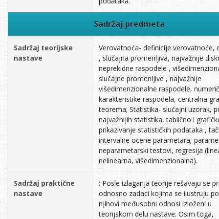
podataka.
Sadržaj predmeta
Sadržaj teorijske
Verovatnoća- definicije verovatnoće,
nastave
, slučajna promenljiva, najvažnije disk
neprekidne raspodele , višedimenzion
slučajne promenljive , najvažnije
višedimenzionalne raspodele, numeri
karakteristike raspodela, centralna gr
teorema; Statistika- slučajni uzorak, p
najvažnijih statistika, tablično i grafič
prikazivanje statističkih podataka , tač
intervalne ocene parametara, paramet
neparametarski testovi, regresija (line
nelinearna, višedimenzionalna).
Sadržaj praktične
; Posle izlaganja teorije rešavaju se pr
nastave
odnosno zadaci kojima se ilustruju po
njihovi međusobni odnosi izloženi u
teorijskom delu nastave. Osim toga,