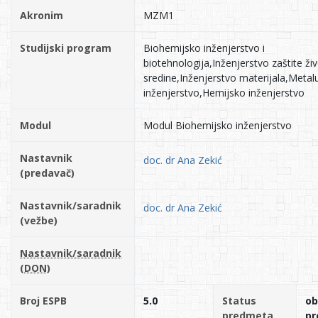
Akronim
MZM1
Studijski program
Biohemijsko inženjerstvo i
biotehnologija,Inženjerstvo zaštite ži
sredine,Inženjerstvo materijala,Metal
inženjerstvo,Hemijsko inženjerstvo
Modul
Modul Biohemijsko inženjerstvo
Nastavnik
doc. dr Ana Zekić
(predavač)
Nastavnik/saradnik
doc. dr Ana Zekić
(vežbe)
Nastavnik/saradnik
(DON)
Broj ESPB
5.0
Status
ob
predmeta
pr