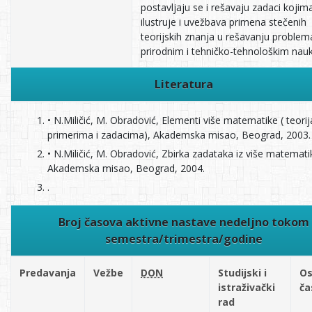
postavljaju se i rešavaju zadaci kojim
ilustruje i uvežbava primena stečenih
teorijskih znanja u rešavanju problem
prirodnim i tehničko-tehnološkim nau
Literatura
• N.Miličić, M. Obradović, Elementi više matematike ( teorij
primerima i zadacima), Akademska misao, Beograd, 2003.
• N.Miličić, M. Obradović, Zbirka zadataka iz više matemati
Akademska misao, Beograd, 2004.
.
Broj časova aktivne nastave nedeljno tokom
semestra/trimestra/godine
Predavanja
Vežbe
DON
Studijski i
Os
istraživački
ča
rad