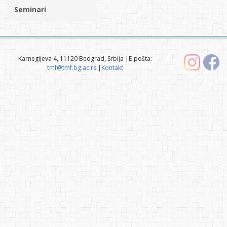
Seminari
Karnegijeva 4, 11120 Beograd, Srbija |E-pošta:
tmf@tmf.bg.ac.rs
|
Kontakt