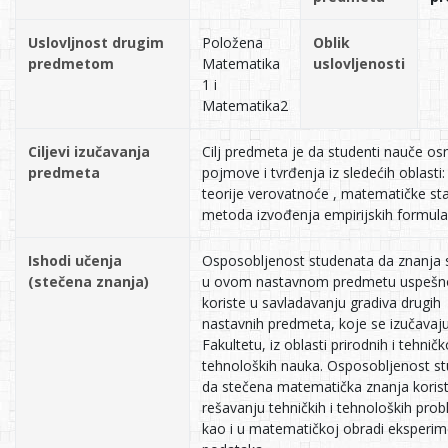
Uslovljnost drugim
Položena
Oblik
predmetom
Matematika
uslovljenosti
1 i
Matematika2
Ciljevi izučavanja
Cilj predmeta je da studenti nauče o
predmeta
pojmove i tvrđenja iz sledećih oblasti: 
teorije verovatnoće , matematičke stat
metoda izvođenja empirijskih formula
Ishodi učenja
Osposobljenost studenata da znanja 
(stečena znanja)
u ovom nastavnom predmetu uspešn
koriste u savladavanju gradiva drugih
nastavnih predmeta, koje se izučavaj
Fakultetu, iz oblasti prirodnih i tehničk
tehnoloških nauka. Osposobljenost s
da stečena matematička znanja koris
rešavanju tehničkih i tehnoloških pro
kao i u matematičkoj obradi eksperim