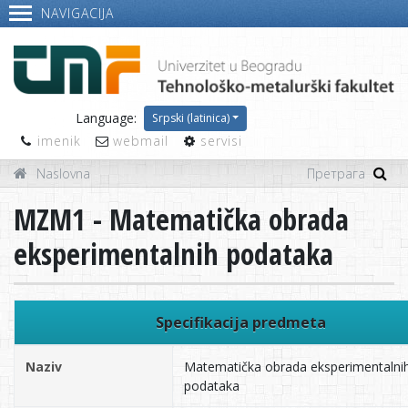
NAVIGACIJA
Language:
Srpski (latinica)
imenik
webmail
servisi
Naslovna
MZM1 - Matematička obrada
eksperimentalnih podataka
Specifikacija predmeta
Naziv
Matematička obrada eksperimentalni
podataka