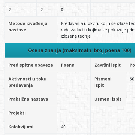
2
2
0
Metode izvođenja
Predavanja u okviru kojih se izlaže teor
nastave
rade zadaci u kojima se pokazuje pri
izložene teorije
Ocena znanja (maksimalni broj poena 100)
Predispitne obaveze
Poena
Završni ispit
Po
Aktivnosti u toku
Pismeni
60
predavanja
ispit
Praktična nastava
Usmeni ispit
Projekti
Kolokvijumi
40