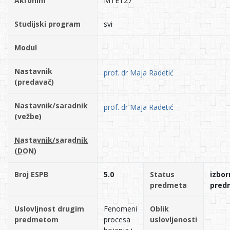
Akronim
MTET27
Studijski program
svi
Modul
Nastavnik
prof. dr Maja Radetić
(predavač)
Nastavnik/saradnik
prof. dr Maja Radetić
(vežbe)
Nastavnik/saradnik
(DON)
Broj ESPB
5.0
Status
izbor
predmeta
pred
Uslovljnost drugim
Fenomeni
Oblik
predmetom
procesa
uslovljenosti