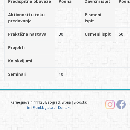
Predispitne obaveze
Poena
Završni ispit
Poen
Aktivnosti u toku
Pismeni
predavanja
ispit
Praktična nastava
30
Usmeni ispit
60
Projekti
Kolokvijumi
Seminari
10
Karnegijeva 4, 11120 Beograd, Srbija |E-pošta:
tmf@tmf.bg.ac.rs
|
Kontakt