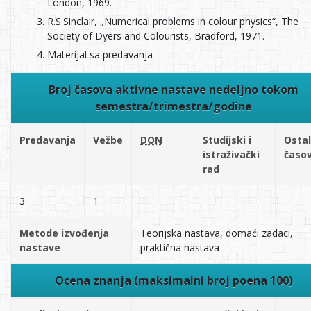
London, 1969.
R.S.Sinclair, „Numerical problems in colour physics“, The
Society of Dyers and Colourists, Bradford, 1971.
Materijal sa predavanja
Broj časova aktivne nastave nedeljno tokom
semestra/trimestra/godine
Predavanja
Vežbe
DON
Studijski i
Ostal
istraživački
časov
rad
3
1
Metode izvođenja
Teorijska nastava, domaći zadaci,
nastave
praktična nastava
Ocena znanja (maksimalni broj poena 100)