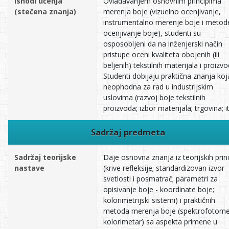
Ishodi učenja
Ovladavanjem osnovnim principima
(stečena znanja)
merenja boje (vizuelno ocenjivanje,
instrumentalno merenje boje i metod
ocenjivanje boje), studenti su
osposobljeni da na inženjerski način
pristupe oceni kvaliteta obojenih (ili
beljenih) tekstilnih materijala i proizvo
Studenti dobijaju praktična znanja koj
neophodna za rad u industrijskim
uslovima (razvoj boje tekstilnih
proizvoda; izbor materijala; trgovina; it
Sadržaj predmeta
Sadržaj teorijske
Daje osnovna znanja iz teorijskih prin
nastave
(krive refleksije; standardizovan izvor
svetlosti i posmatrač; parametri za
opisivanje boje - koordinate boje;
kolorimetrijski sistemi) i praktičnih
metoda merenja boje (spektrofotome
kolorimetar) sa aspekta primene u