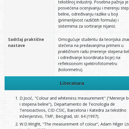
tekstilnoj industriji. Posebna pažnja je
posvećena ocenjivanju i merenju ste
beline, određivanju razlike u boji
(primenljivost različitih formula) i
sistemima za sortiranje nijansi.
Sadržaj praktične
Omogućuje studentu da teorijska zna
nastave
stečena na predavanjima primeni u
praktičnom radu (merenje stepena bel
i određivanje koordinata boje) na
refleksionom spektrofotometru
(kolorimetru).
Literatura
D.Jocić, "Colour and whiteness measurement" (“Merenje b
i stepena beline”), Departamento de Tecnología de
Tensioactivos, CID-CSIC, Barcelona i Katedra za tekstilno
inženjerstvo, TMF, Beograd, str. 64 (1997).
W.D.Wright, “The measurement of colour“, Adam Hilger Lt