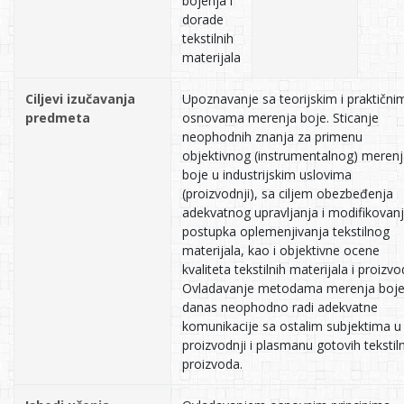
bojenja i
dorade
tekstilnih
materijala
Ciljevi izučavanja
Upoznavanje sa teorijskim i praktični
predmeta
osnovama merenja boje. Sticanje
neophodnih znanja za primenu
objektivnog (instrumentalnog) meren
boje u industrijskim uslovima
(proizvodnji), sa ciljem obezbeđenja
adekvatnog upravljanja i modifikovan
postupka oplemenjivanja tekstilnog
materijala, kao i objektivne ocene
kvaliteta tekstilnih materijala i proizvo
Ovladavanje metodama merenja boje
danas neophodno radi adekvatne
komunikacije sa ostalim subjektima u
proizvodnji i plasmanu gotovih tekstil
proizvoda.