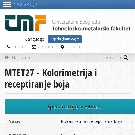
NAVIGACIJA
Language:
Srpski (latinica)
imenik
webmail
servisi
Naslovna
MTET27 - Kolorimetrija i
receptiranje boja
Specifikacija predmeta
Naziv
Kolorimetrija i receptiranje boja