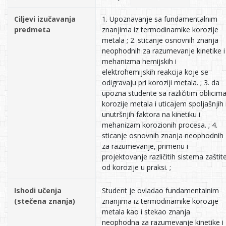
Ciljevi izučavanja
1. Upoznavanje sa fundamentalnim
predmeta
znanjima iz termodinamike korozije
metala ; 2. sticanje osnovnih znanja
neophodnih za razumevanje kinetike i
mehanizma hemijskih i
elektrohemijskih reakcija koje se
odigravaju pri koroziji metala. ; 3. da
upozna studente sa različitim oblicim
korozije metala i uticajem spoljašnjih 
unutršnjih faktora na kinetiku i
mehanizam korozionih procesa. ; 4.
sticanje osnovnih znanja neophodnih
za razumevanje, primenu i
projektovanje različitih sistema zaštit
od korozije u praksi. ;
Ishodi učenja
Student je ovladao fundamentalnim
(stečena znanja)
znanjima iz termodinamike korozije
metala kao i stekao znanja
neophodna za razumevanje kinetike i