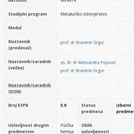
Akronim
MIN474
Studijski program
Metalurško inženjerstvo
Modul
Nastavnik
prof. dr Branimir Grgur
(predavač)
Nastavnik/saradnik
as. dr. dr Aleksandra Popović
(vežbe)
prof. dr Branimir Grgur
Nastavnik/saradnik
(DON)
Broj ESPB
5.0
Status
izborni
predmeta
predme
Uslovljnost drugim
Fizička
Oblik
predmetom
hemija
uslovljenosti