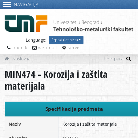
NAVIGACIJA
Language:
Srpski (latinica)
imenik
webmail
servisi
Naslovna
MIN474 - Korozija i zaštita
materijala
Specifikacija predmeta
Naziv
Korozija i zaštita materijala