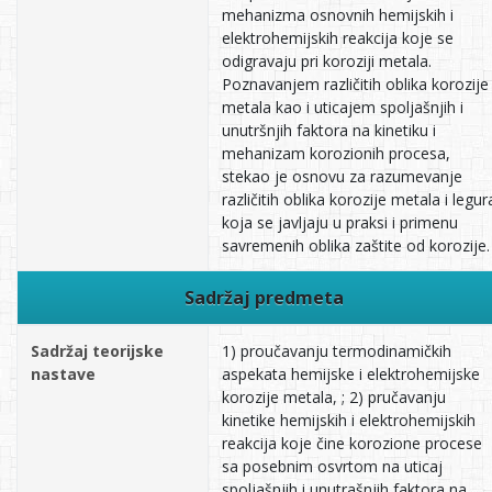
mehanizma osnovnih hemijskih i
elektrohemijskih reakcija koje se
odigravaju pri koroziji metala.
Poznavanjem različitih oblika korozije
metala kao i uticajem spoljašnjih i
unutršnjih faktora na kinetiku i
mehanizam korozionih procesa,
stekao je osnovu za razumevanje
različitih oblika korozije metala i legur
koja se javljaju u praksi i primenu
savremenih oblika zaštite od korozije.
Sadržaj predmeta
Sadržaj teorijske
1) proučavanju termodinamičkih
nastave
aspekata hemijske i elektrohemijske
korozije metala, ; 2) pručavanju
kinetike hemijskih i elektrohemijskih
reakcija koje čine korozione procese
sa posebnim osvrtom na uticaj
spoljašnjih i unutrašnjih faktora na