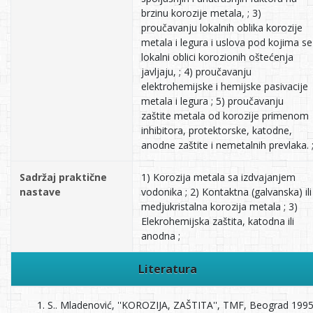
brzinu korozije metala, ; 3)
proučavanju lokalnih oblika korozije
metala i legura i uslova pod kojima se
lokalni oblici korozionih oštećenja
javljaju, ; 4) proučavanju
elektrohemijske i hemijske pasivacije
metala i legura ; 5) proučavanju
zaštite metala od korozije primenom
inhibitora, protektorske, katodne,
anodne zaštite i nemetalnih prevlaka. 
Sadržaj praktične
1) Korozija metala sa izdvajanjem
nastave
vodonika ; 2) Kontaktna (galvanska) ili
medjukristalna korozija metala ; 3)
Elekrohemijska zaštita, katodna ili
anodna ;
Literatura
S.. Mladenović, ''KOROZIJA, ZAŠTITA'', TMF, Beograd 199