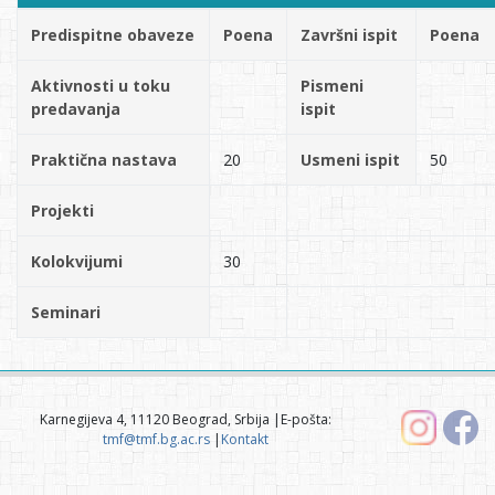
Predispitne obaveze
Poena
Završni ispit
Poena
Aktivnosti u toku
Pismeni
predavanja
ispit
Praktična nastava
20
Usmeni ispit
50
Projekti
Kolokvijumi
30
Seminari
Karnegijeva 4, 11120 Beograd, Srbija |E-pošta:
tmf@tmf.bg.ac.rs
|
Kontakt