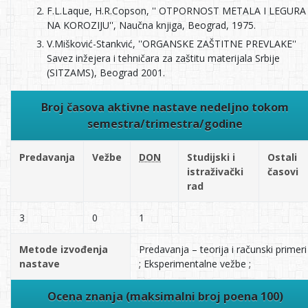
F.L.Laque, H.R.Copson, '' OTPORNOST METALA I LEGURA
NA KOROZIJU'', Naučna knjiga, Beograd, 1975.
V.Mišković-Stankvić, ''ORGANSKE ZAŠTITNE PREVLAKE''
Savez inžejera i tehničara za zaštitu materijala Srbije
(SITZAMS), Beograd 2001.
Broj časova aktivne nastave nedeljno tokom
semestra/trimestra/godine
Predavanja
Vežbe
DON
Studijski i
Ostali
istraživački
časovi
rad
3
0
1
Metode izvođenja
Predavanja – teorija i računski primeri
nastave
; Eksperimentalne vežbe ;
Ocena znanja (maksimalni broj poena 100)