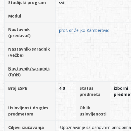
Studijski program
svi
Modul
Nastavnik
prof. dr Željko Kamberović
(predavač)
Nastavnik/saradnik
(vežbe)
Nastavnik/saradnik
(DON)
Broj ESPB
4.0
Status
izborni
predmeta
predme
Uslovljnost drugim
Oblik
predmetom
uslovljenosti
Ciljevi izučavanja
Upoznavanje sa osnovnim principima