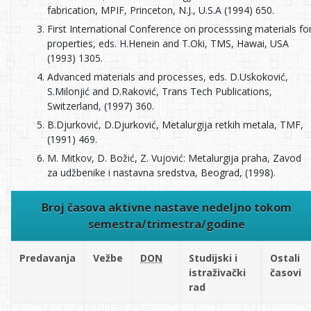
fabrication, MPIF, Princeton, N.J., U.S.A (1994) 650.
First International Conference on processsing materials fo
properties, eds. H.Henein and T.Oki, TMS, Hawai, USA
(1993) 1305.
Advanced materials and processes, eds. D.Uskoković,
S.Milonjić and D.Raković, Trans Tech Publications,
Switzerland, (1997) 360.
B.Djurković, D.Djurković, Metalurgija retkih metala, TMF,
(1991) 469.
M. Mitkov, D. Božić, Z. Vujović: Metalurgija praha, Zavod
za udžbenike i nastavna sredstva, Beograd, (1998).
Broj časova aktivne nastave nedeljno tokom
semestra/trimestra/godine
Predavanja
Vežbe
DON
Studijski i
Ostali
istraživački
časovi
rad