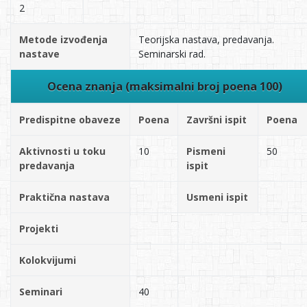
2
Metode izvođenja
Teorijska nastava, predavanja.
nastave
Seminarski rad.
Ocena znanja (maksimalni broj poena 100)
Predispitne obaveze
Poena
Završni ispit
Poena
Aktivnosti u toku
10
Pismeni
50
predavanja
ispit
Praktična nastava
Usmeni ispit
Projekti
Kolokvijumi
Seminari
40