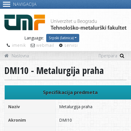
NAVIGACIJA
Language:
Srpski (latinica)
imenik
webmail
servisi
Naslovna
DMI10 - Metalurgija praha
Specifikacija predmeta
Naziv
Metalurgija praha
Akronim
DMI10