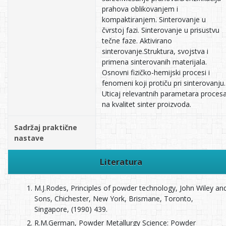
prahova oblikovanjem i
kompaktiranjem. Sinterovanje u
čvrstoj fazi. Sinterovanje u prisustvu
tečne faze. Aktivirano
sinterovanje.Struktura, svojstva i
primena sinterovanih materijala.
Osnovni fizičko-hemijski procesi i
fenomeni koji protiču pri sinterovanju.
Uticaj relevantnih parametara proces
na kvalitet sinter proizvoda.
Sadržaj praktične
nastave
Literatura
M.J.Rodes, Principles of powder technology, John Wiley an
Sons, Chichester, New York, Brismane, Toronto,
Singapore, (1990) 439.
R.M.German, Powder Metallurgy Science: Powder