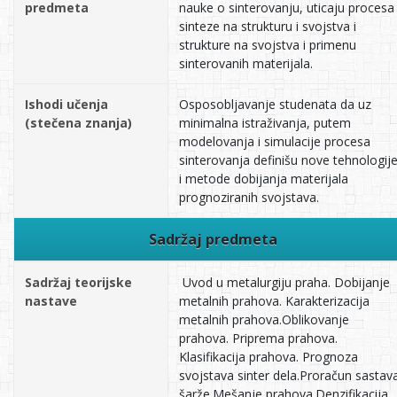
predmeta
nauke o sinterovanju, uticaju procesa
sinteze na strukturu i svojstva i
strukture na svojstva i primenu
sinterovanih materijala.
Ishodi učenja
Osposobljavanje studenata da uz
(stečena znanja)
minimalna istraživanja, putem
modelovanja i simulacije procesa
sinterovanja definišu nove tehnologij
i metode dobijanja materijala
prognoziranih svojstava.
Sadržaj predmeta
Sadržaj teorijske
Uvod u metalurgiju praha. Dobijanje
nastave
metalnih prahova. Karakterizacija
metalnih prahova.Oblikovanje
prahova. Priprema prahova.
Klasifikacija prahova. Prognoza
svojstava sinter dela.Proračun sastav
šarže.Mešanje prahova.Denzifikacija