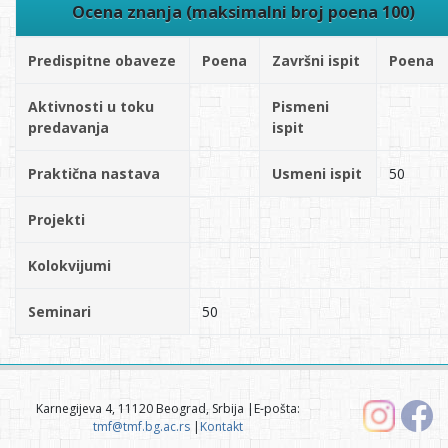
Ocena znanja (maksimalni broj poena 100)
Predispitne obaveze
Poena
Završni ispit
Poena
Aktivnosti u toku
Pismeni
predavanja
ispit
Praktična nastava
Usmeni ispit
50
Projekti
Kolokvijumi
Seminari
50
Karnegijeva 4, 11120 Beograd, Srbija |E-pošta:
tmf@tmf.bg.ac.rs
|
Kontakt