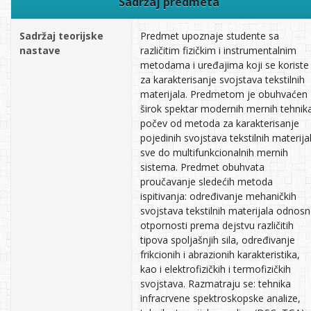
Sadržaj predmeta
Sadržaj teorijske
Predmet upoznaje studente sa
nastave
različitim fizičkim i instrumentalnim
metodama i uređajima koji se koriste
za karakterisanje svojstava tekstilnih
materijala. Predmetom je obuhvaćen
širok spektar modernih mernih tehnik
počev od metoda za karakterisanje
pojedinih svojstava tekstilnih materija
sve do multifunkcionalnih mernih
sistema. Predmet obuhvata
proučavanje sledećih metoda
ispitivanja: određivanje mehaničkih
svojstava tekstilnih materijala odnos
otpornosti prema dejstvu različitih
tipova spoljašnjih sila, određivanje
frikcionih i abrazionih karakteristika,
kao i elektrofizičkih i termofizičkih
svojstava. Razmatraju se: tehnika
infracrvene spektroskopske analize,