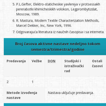
P.L.Gefter, Elektro-staticheskie yavleniya v protsessakh
pererabotki khimicheskikh volokon, Legprombytizdat,
Moscow, 1989.
R. Mastura, Modern Textile Characterization Methods,
Marcel Dekker, Inc, New York, 1996.
Odgovarajuća literatura iz naučnih časopisa i sa interneta.
Broj časova aktivne nastave nedeljno tokom
semestra/trimestra/godine
Predavanja
Vežbe
DON
Studijski i
Ostali
istraživački
časovi
rad
2
1
Metode izvođenja
Nastava uključuje predavanja.
nastave