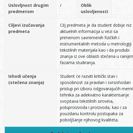
Uslovljnost drugim
/
Oblik
predmetom
uslovljenosti
Ciljevi izučavanja
Cilj predmeta je da student dobije niz
predmeta
aktuelnih informacija u vezi sa
primenom savremenih fizičkih i
instrumentalnih metoda u metrologiji
tekstilnih materijala kao i da produbi
znanja iz ove oblasti stečena u raniji
fazama studiranja.
Ishodi učenja
Student će razviti kritički stav i
(stečena znanja)
sposobnost za pravilan i svrsishodan
pristup pri izboru odgovarajućih mern
tehnika za adekvatno karakterisanje
svojstava tekstilnih sirovina,
poluproizvoda i proizvoda, kao i za
pouzdanu kontrolu postupaka za
poboljšanje njihovog kvaliteta.