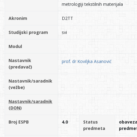
metrologiji tekstilnih materijala
Akronim
D2TT
Studijski program
svi
Modul
Nastavnik
prof. dr Koviljka Asanović
(predavač)
Nastavnik/saradnik
(vežbe)
Nastavnik/saradnik
(DON)
Broj ESPB
4.0
Status
obavez
predmeta
predme