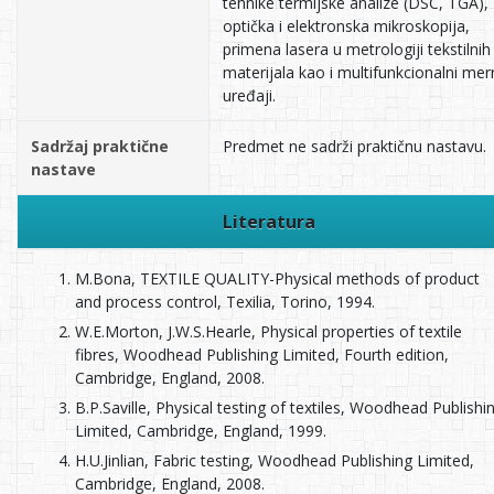
tehnike termijske analize (DSC, TGA),
optička i elektronska mikroskopija,
primena lasera u metrologiji tekstilnih
materijala kao i multifunkcionalni mer
uređaji.
Sadržaj praktične
Predmet ne sadrži praktičnu nastavu.
nastave
Literatura
M.Bona, TEXTILE QUALITY-Physical methods of product
and process control, Texilia, Torino, 1994.
W.E.Morton, J.W.S.Hearle, Physical properties of textile
fibres, Woodhead Publishing Limited, Fourth edition,
Cambridge, England, 2008.
B.P.Saville, Physical testing of textiles, Woodhead Publishi
Limited, Cambridge, England, 1999.
H.U.Jinlian, Fabric testing, Woodhead Publishing Limited,
Cambridge, England, 2008.