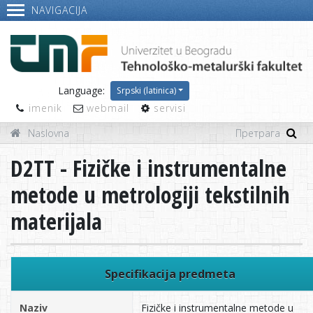
NAVIGACIJA
Language:
Srpski (latinica)
imenik
webmail
servisi
Naslovna
D2TT - Fizičke i instrumentalne
metode u metrologiji tekstilnih
materijala
Specifikacija predmeta
Naziv
Fizičke i instrumentalne metode u