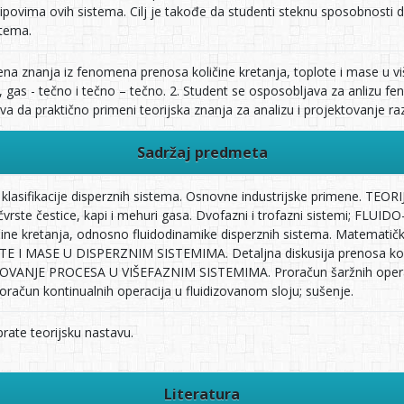
tipovima ovih sistema. Cilj je takođe da studenti steknu sposobnosti d
stema.
rena znanja iz fenomena prenosa količine kretanja, toplote i mase u vi
e, gas - tečno i tečno – tečno. 2. Student se osposobljava za anlizu 
a da praktično primeni teorijska znanja za analizu i projektovanje razl
Sadržaj predmeta
klasifikacije disperznih sistema. Osnovne industrijske primene. TE
 čvrste čestice, kapi i mehuri gasa. Dvofazni i trofazni sistemi; F
ičine kretanja, odnosno fluidodinamike disperznih sistema. Matematičk
 I MASE U DISPERZNIM SISTEMIMA. Detaljna diskusija prenosa količi
TOVANJE PROCESA U VIŠEFAZNIM SISTEMIMA. Proračun šaržnih operacij
roračun kontinualnih operacija u fluidizovanom sloju; sušenje.
rate teorijsku nastavu.
Literatura