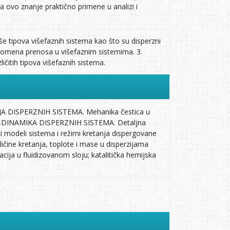
a ovo znanje praktično primene u analizi i
še tipova višefaznih sistema kao što su disperzni
fenomena prenosa u višefaznim sistemima. 3.
ičitih tipova višefaznih sistema.
ORIJA DISPERZNIH SISTEMA. Mehanika čestica u
LUIDO-DINAMIKA DISPERZNIH SISTEMA. Detaljna
i modeli sistema i režimi kretanja dispergovane
ne kretanja, toplote i mase u disperzijama
a u fluidizovanom sloju; katalitička hemijska