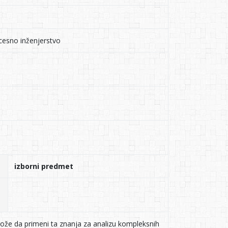
cesno inženjerstvo
izborni predmet
že da primeni ta znanja za analizu kompleksnih