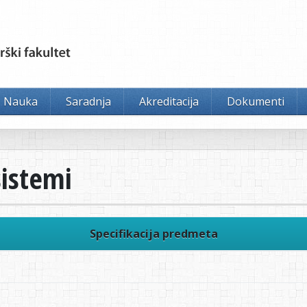
Nauka
Saradnja
Akreditacija
Dokumenti
sistemi
Specifikacija predmeta