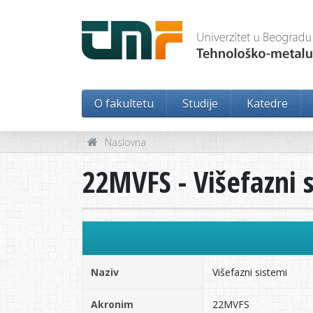
O fakultetu
Studije
Katedre
Naslovna
22MVFS - Višefazni 
Naziv
Višefazni sistemi
Akronim
22MVFS