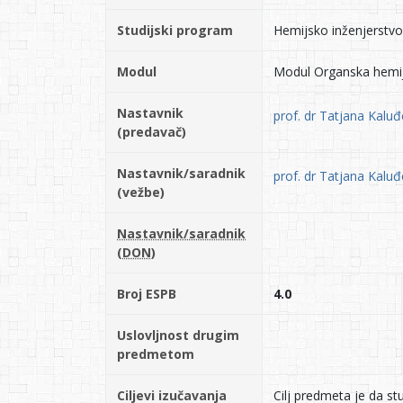
Studijski program
Hemijsko inženjerstvo
Modul
Modul Organska hemij
Nastavnik
prof. dr Tatjana Kaluđ
(predavač)
Nastavnik/saradnik
prof. dr Tatjana Kaluđ
(vežbe)
Nastavnik/saradnik
(DON)
Broj ESPB
4.0
Uslovljnost drugim
predmetom
Ciljevi izučavanja
Cilj predmeta je da s