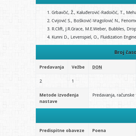
Grbavčić, Ž., Kaluđerović-Radoičić, T., Me
Cvijović S., Bošković-Vragolović N., Fenom
R.Clift, J.R.Grace, M.E.Weber, Bubbles, Dr
Kunni D., Levenspiel, O., Fluidization En
Broj čas
Predavanja
Vežbe
DON
2
1
Metode izvođenja
Predavanja, računske 
nastave
Predispitne obaveze
Poena