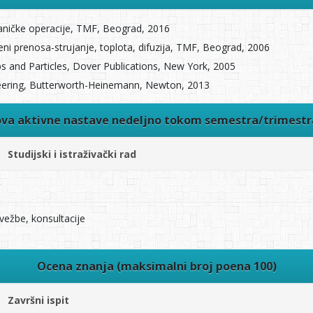
haničke operacije, TMF, Beograd, 2016
eni prenosa-strujanje, toplota, difuzija, TMF, Beograd, 2006
ops and Particles, Dover Publications, New York, 2005
gineering, Butterworth-Heinemann, Newton, 2013
ova aktivne nastave nedeljno tokom semestra/trimest
Studijski i istraživački rad
vežbe, konsultacije
Ocena znanja (maksimalni broj poena 100)
Završni ispit