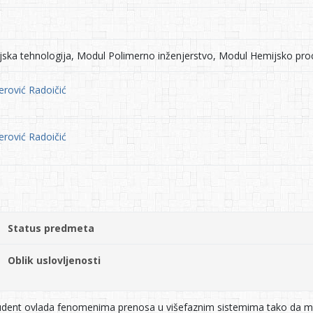
ska tehnologija, Modul Polimerno inženjerstvo, Modul Hemijsko pro
erović Radoičić
erović Radoičić
Status predmeta
Oblik uslovljenosti
tudent ovlada fenomenima prenosa u višefaznim sistemima tako da mo