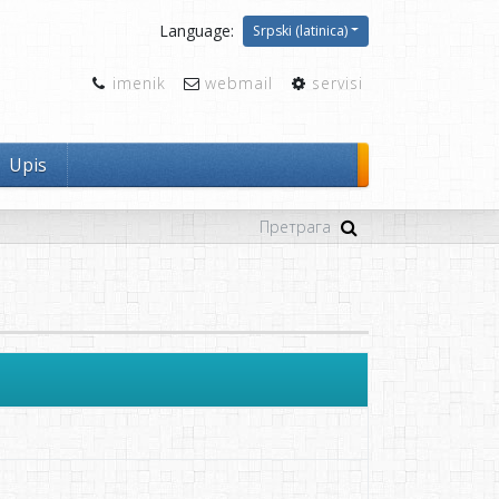
Language:
Srpski (latinica)
imenik
webmail
servisi
Upis