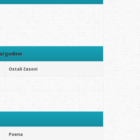
ra/godine
Ostali časovi
Poena