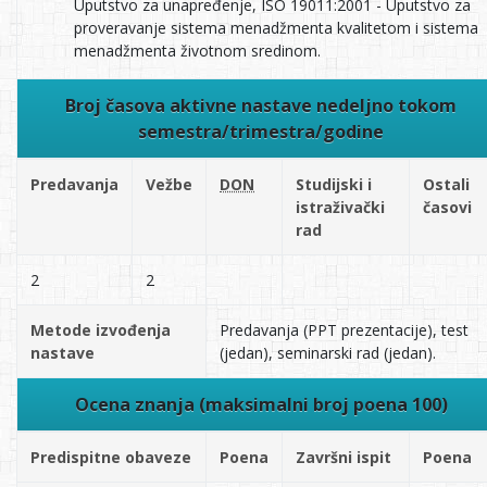
Uputstvo za unapređenje, ISO 19011:2001 - Uputstvo za
proveravanje sistema menadžmenta kvalitetom i sistema
menadžmenta životnom sredinom.
Broj časova aktivne nastave nedeljno tokom
semestra/trimestra/godine
Predavanja
Vežbe
DON
Studijski i
Ostali
istraživački
časovi
rad
2
2
Metode izvođenja
Predavanja (PPT prezentacije), test
nastave
(jedan), seminarski rad (jedan).
Ocena znanja (maksimalni broj poena 100)
Predispitne obaveze
Poena
Završni ispit
Poena