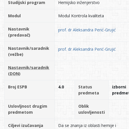
Studijski program
Hemijsko inženjerstvo
Modul
Modul Kontrola kvaliteta
Nastavnik
prof. dr Aleksandra Perić-Grujić
(predavač)
Nastavnik/saradnik
prof. dr Aleksandra Perić-Grujić
(vežbe)
Nastavnik/saradnik
(DON)
Broj ESPB
4.0
Status
izborni
predmeta
predme
Uslovljnost drugim
Oblik
predmetom
uslovljenosti
Ciljevi izučavanja
Da se znanja iz oblasti hemije i