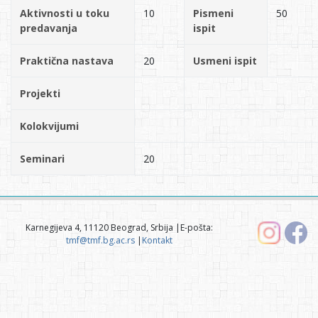
Aktivnosti u toku
10
Pismeni
50
predavanja
ispit
Praktična nastava
20
Usmeni ispit
Projekti
Kolokvijumi
Seminari
20
Karnegijeva 4, 11120 Beograd, Srbija |E-pošta:
tmf@tmf.bg.ac.rs
|
Kontakt