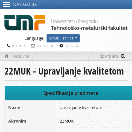
NAVIGACIJA
Language:
Srpski (latinica)
imenik
webmail
servisi
Naslovna
22MUK - Upravljanje kvalitetom
Specifikacija predmeta
Naziv
Upravljanje kvalitetom
Akronim
22MUK