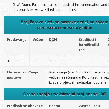
W. Dunn, Fundamentals of Industrial Instrumentation and
Control, McGraw Hill Education, 2017.
Broj časova aktivne nastave nedeljno tokom
semestra/trimestra/godine
Predavanja
Vežbe
DON
Studijski i
istraživački
rad
3
2
Metode izvođenja
Predavanja (klasično i PPT prezentacij
nastave
vežbe na računaru u RC-u, test na ve
izrada projektnih zadataka i odbrana.
Ocena znanja (maksimalni broj poena 100)
Predispitne obaveze
Poena
Završni ispit