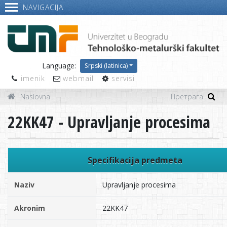
NAVIGACIJA
Language:
Srpski (latinica)
imenik
webmail
servisi
Naslovna
22KK47 - Upravljanje procesima
Specifikacija predmeta
Naziv
Upravljanje procesima
Akronim
22KK47