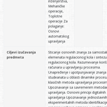
inženjerstva,
Mehaničke
operacije,
Toplotne
operacije Za
polaganje:
Osnovi
automatskog
upravljanja
Ciljevi izučavanja
Sticanje osnovnih znanja za samostaln
predmeta
elemenata regulacionog kola i sintezu
regulacionog kola. Razumevanje koriš
računara u upravljanju procesima.
Unapređenje i upotpunjavanje znanja
studeanata u oblasti dinamike procesa
klasičnih metoda upravljanja procesim
Upoznavanje sa savremenim metod
upravljanja. Osnovni principi digitalni
upravljanja Upoznavanje jednostavni
eksperimentalnih metoda identifikacij