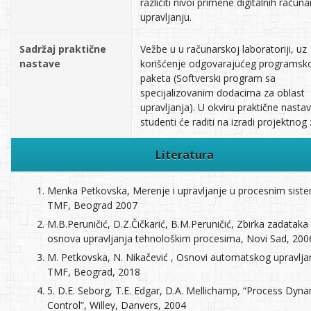
različiti nivoi primene digitalnih računa
upravljanju.
Sadržaj praktične
Vežbe u u računarskoj laboratoriji, uz
nastave
korišćenje odgovarajućeg programsk
paketa (Softverski program sa
specijalizovanim dodacima za oblast
upravljanja). U okviru praktične nasta
studenti će raditi na izradi projektnog
Literatura
Menka Petkovska, Merenje i upravljanje u procesnim sist
TMF, Beograd 2007
M.B.Peruničić, D.Z.Čičkarić, B.M.Peruničić, Zbirka zadataka 
osnova upravljanja tehnološkim procesima, Novi Sad, 200
M. Petkovska, N. Nikačević , Osnovi automatskog upravlja
TMF, Beograd, 2018
5. D.E. Seborg, T.E. Edgar, D.A. Mellichamp, “Process Dyn
Control”, Willey, Danvers, 2004