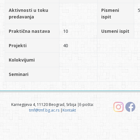
Aktivnosti u toku
Pismeni
predavanja
ispit
Praktična nastava
10
Usmeni ispit
Projekti
40
Kolokvijumi
Seminari
Karnegijeva 4, 11120 Beograd, Srbija |E-pošta:
tmf@tmf.bg.ac.rs
|
Kontakt