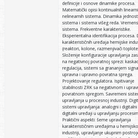
definicije i osnove dinamike procesa.
Matematički opisi kontinualnih linearni
nelinearnih sistema. Dinamika jednos
sistema i sistema višeg reda. Vremens
sistema. Frekventne karakteristike.
Eksperientalna identifikacija procesa.
karakterističnih uređaja hemijske indus
(reaktori, kolone, razmenjivači toplote i
Složenije konfiguracije upravljanja z
na negativnoj povratnoj sprezi: kaska
regulacija, sistemi sa grananjem signa
upravna i upravno-povratna sprega.
Projektovanje regulatora. Ispitivanje
stabilnosti ZRK sa negativnom i upra
povratnom spregom. Savremeni siste
upravljanja u procesnoj industriji. Digit
sistemi upravljanja: analogni i digitalni 
digitalni uređaji u upravljanju procesi
Praktični aspekti: šeme upravljanja
karakterističnim uređajima u hemijsko
industriji, upravljanje ukupnim postro