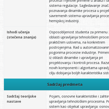
procesa i njihove primene u analizi i si
sistema regulacije. Sagledavanje znač
poznavanja dinamike procesa u proje
savremenih sistema upravljanja proc
hemijskoj industriji.
Ishodi učenja
Osposobljenost studenta za primenu 
(stečena znanja)
oblasti upravljanja tehnološkim proc
praktičnim uslovima, na konkretnim
postrojenjima. Rad u automatizovani
pogonima procesne industrije. Prime
iz oblasti dinamike i upravljanja pri
projektovanju i kontroli procesa. Razv
novih komponenti i algoritama upravlj
cilju dobijanja boljih karakteristika sis
Sadržaj predmeta
Sadržaj teorijske
Pojam, osnovne karakteristike i zahte
nastave
upravljanja tehnološkim procesima. P
sistem kao objekat upravljanja: osno