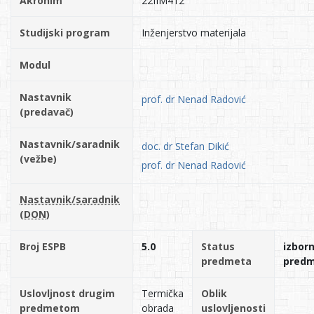
Akronim
22IIM412
Studijski program
Inženjerstvo materijala
Modul
Nastavnik
prof. dr Nenad Radović
(predavač)
Nastavnik/saradnik
doc. dr Stefan Dikić
(vežbe)
prof. dr Nenad Radović
Nastavnik/saradnik
(DON)
Broj ESPB
5.0
Status
izborn
predmeta
pred
Uslovljnost drugim
Termička
Oblik
predmetom
obrada
uslovljenosti