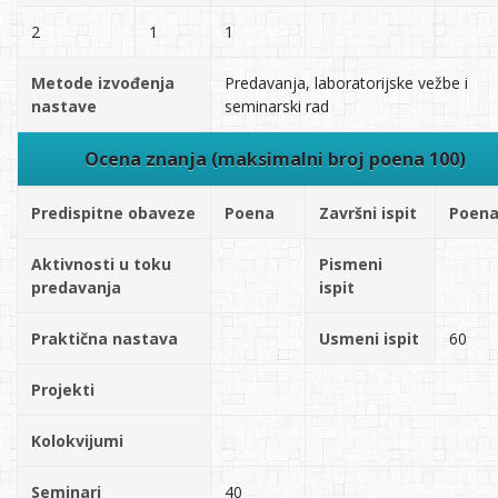
2
1
1
Metode izvođenja
Predavanja, laboratorijske vežbe i
nastave
seminarski rad
Ocena znanja (maksimalni broj poena 100)
Predispitne obaveze
Poena
Završni ispit
Poen
Aktivnosti u toku
Pismeni
predavanja
ispit
Praktična nastava
Usmeni ispit
60
Projekti
Kolokvijumi
Seminari
40