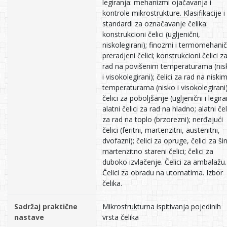
legiranja: mehanizmi ojačavanja i
kontrole mikrostrukture. Klasifikacije i
standardi za označavanje čelika:
konstrukcioni čelici (ugljenični,
niskolegirani); finozrni i termomehanič
preradjeni čelici; konstrukcioni čelici z
rad na povišenim temperaturama (nis
i visokolegirani); čelici za rad na niski
temperaturama (nisko i visokolegirani)
čelici za poboljšanje (ugljenični i legiran
alatni čelici za rad na hladno; alatni čel
za rad na toplo (brzorezni); nerđajući
čelici (feritni, martenzitni, austenitni,
dvofazni); čelici za opruge, čelici za ši
martenzitno stareni čelici; čelici za
duboko izvlačenje. Čelici za ambalažu.
Čelici za obradu na utomatima. Izbor
čelika.
Sadržaj praktične
Mikrostrukturna ispitivanja pojedinih
nastave
vrsta čelika