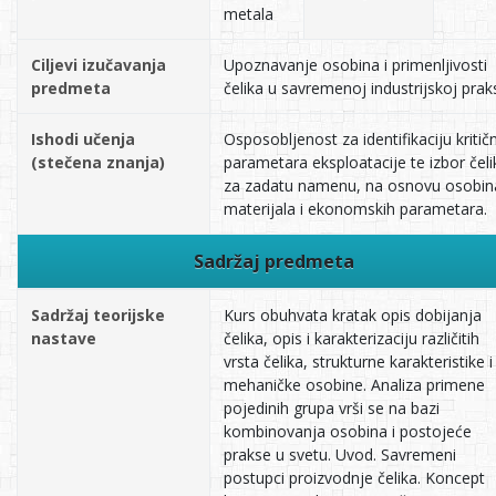
metala
Ciljevi izučavanja
Upoznavanje osobina i primenljivosti
predmeta
čelika u savremenoj industrijskoj prak
Ishodi učenja
Osposobljenost za identifikaciju kritič
(stečena znanja)
parametara eksploatacije te izbor čeli
za zadatu namenu, na osnovu osobin
materijala i ekonomskih parametara.
Sadržaj predmeta
Sadržaj teorijske
Kurs obuhvata kratak opis dobijanja
nastave
čelika, opis i karakterizaciju različitih
vrsta čelika, strukturne karakteristike i
mehaničke osobine. Analiza primene
pojedinih grupa vrši se na bazi
kombinovanja osobina i postojeće
prakse u svetu. Uvod. Savremeni
postupci proizvodnje čelika. Koncept