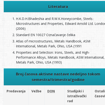
Literatura
H.K.D.H.Bhadeshia and R.W.K.Honeycombe, Steels-
Microstructures and Properties, Edward Arnold Ltd. Londo
(2006)
Standard EN 10027 Označavanje čelika
Atlas of microstructures, Metals Handbook, ASM
International, Metals Park, Ohio, USA (1991
Properties and Selection: Irons, Steels, and High-
Performance Alloys, Metals Handbook, ASM International,
Metals Park, Ohio, USA (1993)
Broj časova aktivne nastave nedeljno tokom
semestra/trimestra/godine
Predavanja
Vežbe
DON
Studijski i
Ostali
istraživački
časov
rad