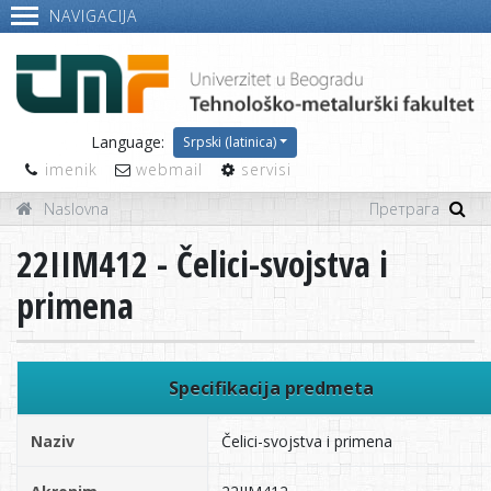
NAVIGACIJA
Language:
Srpski (latinica)
imenik
webmail
servisi
Naslovna
22IIM412 - Čelici-svojstva i
primena
Specifikacija predmeta
Naziv
Čelici-svojstva i primena