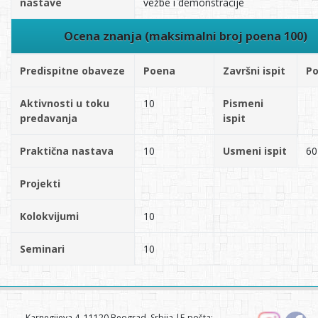
nastave
vežbe i demonstracije
Ocena znanja (maksimalni broj poena 100)
Predispitne obaveze
Poena
Završni ispit
P
Aktivnosti u toku
10
Pismeni
predavanja
ispit
Praktična nastava
10
Usmeni ispit
60
Projekti
Kolokvijumi
10
Seminari
10
Karnegijeva 4, 11120 Beograd, Srbija |E-pošta: