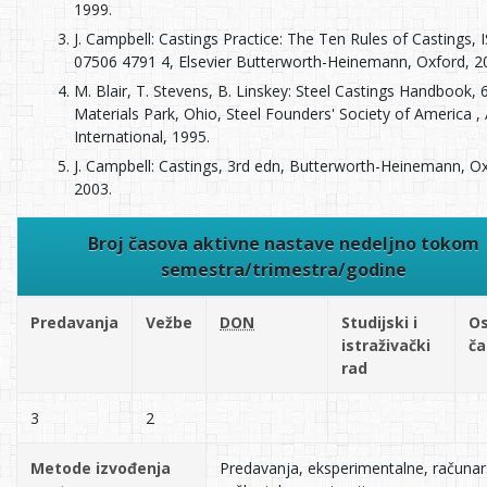
1999.
J. Campbell: Castings Practice: The Ten Rules of Castings,
07506 4791 4, Elsevier Butterworth-Heinemann, Oxford, 2
M. Blair, T. Stevens, B. Linskey: Steel Castings Handbook, 6
Materials Park, Ohio, Steel Founders' Society of America 
International, 1995.
J. Campbell: Castings, 3rd edn, Butterworth-Heinemann, Ox
2003.
Broj časova aktivne nastave nedeljno tokom
semestra/trimestra/godine
Predavanja
Vežbe
DON
Studijski i
Os
istraživački
ča
rad
3
2
Metode izvođenja
Predavanja, eksperimentalne, računa