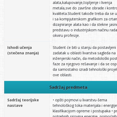
alata,kalupovanje,topljenje i livenja
metala,sve do završne obrade i kontr
kvaliteta.Student takođe treba da se
i sa kompjuterskom grafikom za crtan
dizajniranje alata kao i da stekne jasn
predstavu o industrijskom načinu rada
okviru profesije.
Ishodi učenja
Student će biti u stanju da postavljeni
(stečena znanja)
zadatak u oblasti livarstva sagleda na
inženjerski način, da metodološki pos
faze za njegovo rešavanje i da se os
da samostalno izradi tehnološki projek
ove oblasti.
Sadržaj predmeta
Sadržaj teorijske
• opšti pojmovi u livarstvu-šema
nastave
tehnološkog toka materijala i energije
klasifikacijom opreme i postupaka • p
potrebnih sirovina,energije, pomoćnih