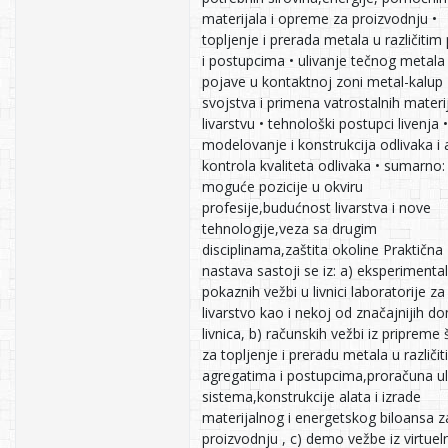
materijala i opreme za proizvodnju •
topljenje i prerada metala u različiti
i postupcima • ulivanje tečnog metala 
pojave u kontaktnoj zoni metal-kalup 
svojstva i primena vatrostalnih materi
livarstvu • tehnološki postupci livenja •
modelovanje i konstrukcija odlivaka i a
kontrola kvaliteta odlivaka • sumarno:
moguće pozicije u okviru
profesije,budućnost livarstva i nove
tehnologije,veza sa drugim
disciplinama,zaštita okoline Praktična
nastava sastoji se iz: a) eksperimental
pokaznih vežbi u livnici laboratorije za
livarstvo kao i nekoj od značajnijih d
livnica, b) računskih vežbi iz pripreme
za topljenje i preradu metala u različi
agregatima i postupcima,proračuna u
sistema,konstrukcije alata i izrade
materijalnog i energetskog biloansa z
proizvodnju , c) demo vežbe iz virtue