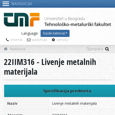
NAVIGACIJA
Language:
Srpski (latinica)
imenik
webmail
servisi
Naslovna
22IIM316 - Livenje metalnih
materijala
Specifikacija predmeta
Naziv
Livenje metalnih materijala