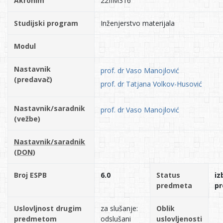
Akronim
22IIM316
Studijski program
Inženjerstvo materijala
Modul
Nastavnik
prof. dr Vaso Manojlović
(predavač)
prof. dr Tatjana Volkov-Husović
Nastavnik/saradnik
prof. dr Vaso Manojlović
(vežbe)
Nastavnik/saradnik
(DON)
Broj ESPB
6.0
Status
iz
predmeta
p
Uslovljnost drugim
za slušanje:
Oblik
predmetom
odslušani
uslovljenosti