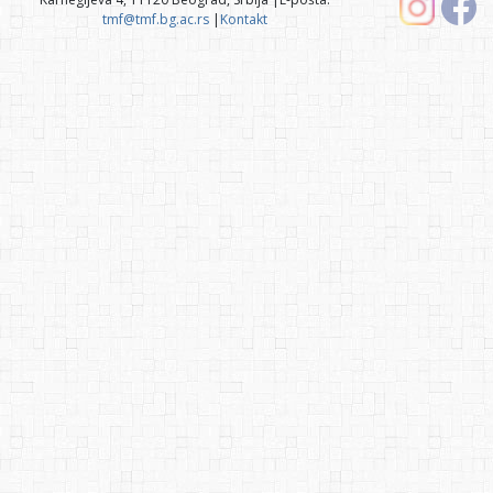
tmf@tmf.bg.ac.rs
|
Kontakt