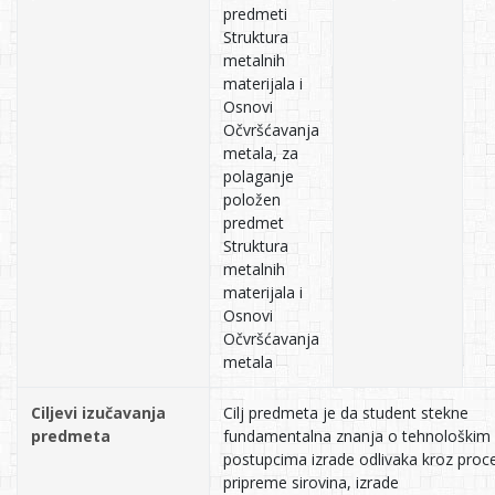
predmeti
Struktura
metalnih
materijala i
Osnovi
Očvršćavanja
metala, za
polaganje
položen
predmet
Struktura
metalnih
materijala i
Osnovi
Očvršćavanja
metala
Ciljevi izučavanja
Cilj predmeta je da student stekne
predmeta
fundamentalna znanja o tehnološkim
postupcima izrade odlivaka kroz proc
pripreme sirovina, izrade