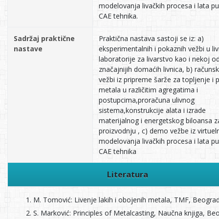
modelovanja livačkih procesa i lata p
CAE tehnika.
Sadržaj praktične
Praktična nastava sastoji se iz: a)
nastave
eksperimentalnih i pokaznih vežbi u liv
laboratorije za livarstvo kao i nekoj o
značajnijih domaćih livnica, b) računsk
vežbi iz pripreme šarže za topljenje i 
metala u različitim agregatima i
postupcima,proračuna ulivnog
sistema,konstrukcije alata i izrade
materijalnog i energetskog biloansa z
proizvodnju , c) demo vežbe iz virtue
modelovanja livačkih procesa i lata p
CAE tehnika
Literatura
M. Tomović: Livenje lakih i obojenih metala, TMF, Beograd
S. Marković: Principles of Metalcasting, Naučna knjiga, Be