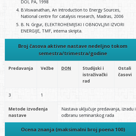
DOI, PA, 1998
B.Viswanathan, An Introduction to Energy Sources,
National centre for catalysis research, Madras, 2006
B. N. Grgur, ELEKTROHEMIJSKI I OBNOVLJIVI IZVORI
ENERGIJE, TMF, interna skripta.
Broj časova aktivne nastave nedeljno tokom
semestra/trimestra/godine
Predavanja
Vežbe
DON
Studijski i
Ostali
istraživački
časovi
rad
3
1
Metode izvođenja
Nastava uključuje predavanja, izradu i
nastave
odbranu seminarskog rada
Ocena znanja (maksimalni broj poena 100)