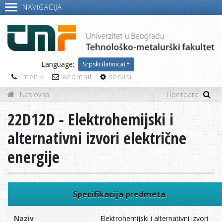
NAVIGACIJA
Language:
Srpski (latinica)
imenik
webmail
servisi
Naslovna
22D12D - Elektrohemijski i
alternativni izvori električne
energije
Specifikacija predmeta
Naziv
Elektrohemijski i alternativni izvori