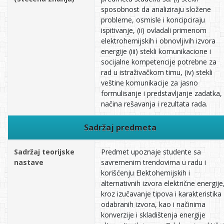
sposobnost da analiziraju složene
probleme, osmisle i koncipciraju
ispitivanje, (ii) ovladali primenom
elektrohemijskih i obnovljivih izvora
energije (iii) stekli komunikacione i
socijalne kompetencije potrebne za
rad u istraživačkom timu, (iv) stekli
veštine komunikacije za jasno
formulisanje i predstavljanje zadatka,
načina rešavanja i rezultata rada.
Sadržaj predmeta
Sadržaj teorijske
Predmet upoznaje studente sa
nastave
savremenim trendovima u radu i
korišćenju Elektohemijskih i
alternativnih izvora električne energije
kroz izučavanje tipova i karakteristika
odabranih izvora, kao i načinima
konverzije i skladištenja energije