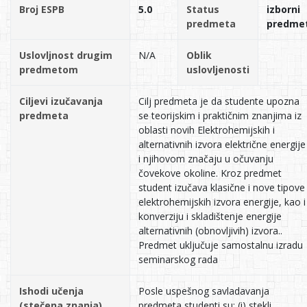
Broj ESPB
5.0
Status
izborni
predmeta
predme
Uslovljnost drugim
N/A
Oblik
predmetom
uslovljenosti
Ciljevi izučavanja
Cilj predmeta je da studente upozna
predmeta
se teorijskim i praktičnim znanjima iz
oblasti novih Elektrohemijskih i
alternativnih izvora električne energije
i njihovom značaju u očuvanju
čovekove okoline. Kroz predmet
student izučava klasične i nove tipove
elektrohemijskih izvora energije, kao i
konverziju i skladištenje energije
alternativnih (obnovljivih) izvora..
Predmet uključuje samostalnu izradu
seminarskog rada
Ishodi učenja
Posle uspešnog savladavanja
(stečena znanja)
predmeta studenti su: (i) stekli