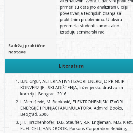
alternativnih izvora. Odabrani praktični
primeri su detaljno analizirani u cilju
povezivanja teorijskih znanja sa
praktičnim problemima. U okviru
predmeta studenti samostalno
izrađuju seminarski rad.
Sadržaj praktične
nastave
Literatura
B.N. Grgur, ALTERNATIVNI IZVORI ENERGIJE: PRINCIPI
KONVERZIJE I SKLADIŠTENJA, Inženjersko društvo za
koroziju, Beograd, 2016
I. Memišević, M. Beoković, ELEKTROHEMIJSKI IZVORI
ENERGIJE I PUNJAČI AKUMULATORA, Admiral Books,
Beograd, 2006.
J.H. Hirschenhofer, D.B. Stauffer, R.R. Engleman, M.G. Klett,
FUEL CELL HANDBOOK, Parsons Corporation Reading,