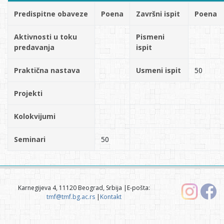
Predispitne obaveze
Poena
Završni ispit
Poena
Aktivnosti u toku
Pismeni
predavanja
ispit
Praktična nastava
Usmeni ispit
50
Projekti
Kolokvijumi
Seminari
50
Karnegijeva 4, 11120 Beograd, Srbija |E-pošta:
tmf@tmf.bg.ac.rs
|
Kontakt