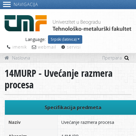
NAVIGACIJA
Language:
Srpski (latinica)
imenik
webmail
servisi
Naslovna
14MURP - Uvećanje razmera
procesa
Specifikacija predmeta
Naziv
Uvećanje razmera procesa