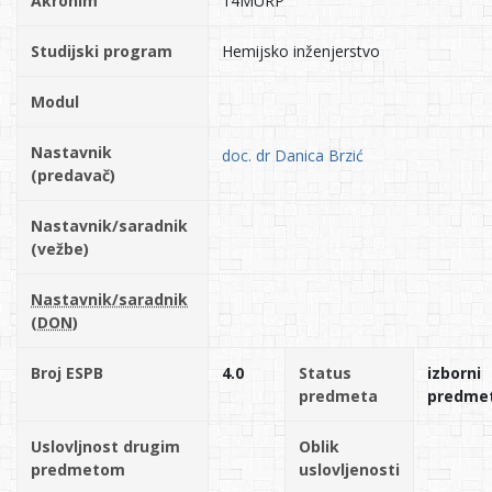
Akronim
14MURP
Studijski program
Hemijsko inženjerstvo
Modul
Nastavnik
doc. dr Danica Brzić
(predavač)
Nastavnik/saradnik
(vežbe)
Nastavnik/saradnik
(DON)
Broj ESPB
4.0
Status
izborni
predmeta
predme
Uslovljnost drugim
Oblik
predmetom
uslovljenosti