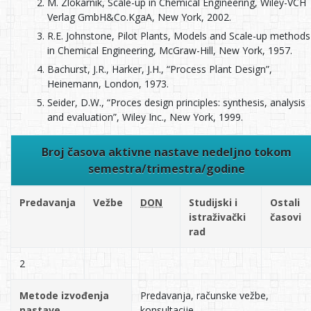
M. Zlokarnik, Scale-up in Chemical Engineering, Wiley-VCH
Verlag GmbH&Co.KgaA, New York, 2002.
R.E. Johnstone, Pilot Plants, Models and Scale-up methods
in Chemical Engineering, McGraw-Hill, New York, 1957.
Bachurst, J.R., Harker, J.H., “Process Plant Design”,
Heinemann, London, 1973.
Seider, D.W., “Proces design principles: synthesis, analysis
and evaluation”, Wiley Inc., New York, 1999.
Broj časova aktivne nastave nedeljno tokom
semestra/trimestra/godine
Predavanja
Vežbe
DON
Studijski i
Ostali
istraživački
časovi
rad
2
Metode izvođenja
Predavanja, računske vežbe,
nastave
konsultacije