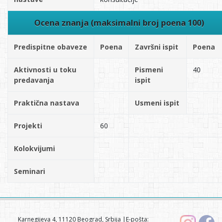
Ocena znanja (maksimalni broj poena 100)
Predispitne obaveze
Poena
Završni ispit
Poena
Aktivnosti u toku
Pismeni
40
predavanja
ispit
Praktična nastava
Usmeni ispit
Projekti
60
Kolokvijumi
Seminari
Karnegijeva 4, 11120 Beograd, Srbija |E-pošta: