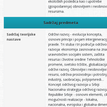
ekoloških posledica kao i upotrebe
(gospodarenja) obnovljivim i neobnovl
resursima.
Sadržaj predmeta
Sadržaj teorijske
Održivi razvoj - evolucija koncepta,
nastave
osnovni principi i pojam intergeneraci
pravde. Tri stuba i tri područja održiv
razvoja: ekonomija zasnovana na zna
uravnotežen socijalni sistem, zaštita
resursa i životne sredine Tehnološke
promene, svetsko tržište, globalizacija
održivi razvoj. Obnovljivi i neobnovljivi
resursi, održiva proizvodnja i potrošnj
industriji, saobraćaju, poljoprivredi…
Koncept održivog razvoja u Srbiji:
Nacionalna strategija održivog razvoj
Republike Srbije - osnovni elementi, cilj
mogućnosti realizacije - lokalna,
nacionalna, evropska i globalna dimen