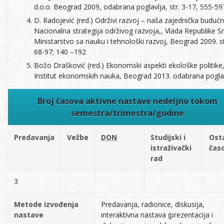
d.o.o. Beograd 2009, odabrana poglavlja, str. 3-17, 555-59
D. Radojević (red.) Održivi razvoj – naša zajednička budućn
Nacionalna strategija održivog razvoja,, Vlada Republike Srb
Ministarstvo ѕa nauku i tehnološki razvoj, Beograd 2009. st
68-97; 140 –192
Božo Drašković (red.) Ekonomski aspekti ekološke politike
Institut ekonomskih nauka, Beograd 2013. odabrana pogla
Broj časova aktivne nastave nedeljno tokom
semestra/trimestra/godine
Predavanja
Vežbe
DON
Studijski i
Osta
istraživački
časo
rad
3
Metode izvođenja
Predavanja, radionice, diskusija,
nastave
interaktivna nastava (prezentacija i