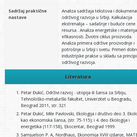
Sadržaj praktične
Analiza sadržaja tekstova i dokumena
nastave
održivog razvoja u Srbiji. Kalkulacija
ekstrenalija – sadašnje i buduće cene
resursa . Analiza energetske i materij
efikasnosti. Životni ciklus proizvoda.
Analiza primera održive proizvodnje i
potrošnje u Srbiji i svetu. Primeri dobr
industrijske prakse u skladu sa princi
održivog razvoja.
Literatura
Petar Đukić, Održivi razvoj - utopija ili šansa za Srbiju,
Tehnološko-metalurški fakultet, Univerzitet u Beogradu,
Beograd 2011, str. 321
Petar Đukić, Mile Pavlovski, Ekologija i društvo deo 3. Ekol
kao ekonomska šansa, (str. 75-115); i 4. deo Ekologija i
energetika (117-158), Ekocentar, Beograd 1999.
Samjuelson P. A, Nordhaus, Ekonomija XVIII izdanje, MAT