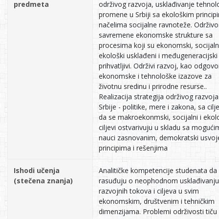
predmeta
održivog razvoja, usklađivanje tehnol
promene u Srbiji sa ekološkim princip
načelima socijalne ravnoteže. Održivo
savremene ekonomske strukture sa
procesima koji su ekonomski, socijaln
ekološki usklađeni i međugeneracijski
prihvatljivi. Održivi razvoj, kao odgovo
ekonomske i tehnološke izazove za
životnu sredinu i prirodne resurse..
Realizacija strategija održivog razvoja
Srbije - politike, mere i zakona, sa cil
da se makroekonmski, socijalni i ekol
ciljevi ostvarivuju u skladu sa mogući
nauci zasnovanim, demokratski usvo
principima i rešenjima
Ishodi učenja
Analitičke kompetencije studenata da
(stečena znanja)
rasuđuju o neophodnom usklađivanju
razvojnih tokova i ciljeva u svim
ekonomskim, društvenim i tehničkim
dimenzijama. Problemi održivosti tiču