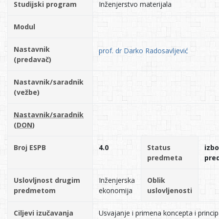
Studijski program
Inženjerstvo materijala
Modul
Nastavnik
prof. dr Darko Radosavljević
(predavač)
Nastavnik/saradnik
(vežbe)
Nastavnik/saradnik
(DON)
Broj ESPB
4.0
Status
izbo
predmeta
pre
Uslovljnost drugim
Inženjerska
Oblik
predmetom
ekonomija
uslovljenosti
Ciljevi izučavanja
Usvajanje i primena koncepta i princi