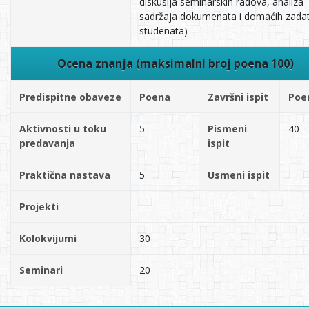
diskusija seminarskih radova, analiza
sadržaja dokumenata i domaćih zada
studenata)
Ocena znanja (maksimalni broj poena 100)
Predispitne obaveze
Poena
Završni ispit
Poe
Aktivnosti u toku
5
Pismeni
40
predavanja
ispit
Praktična nastava
5
Usmeni ispit
Projekti
Kolokvijumi
30
Seminari
20