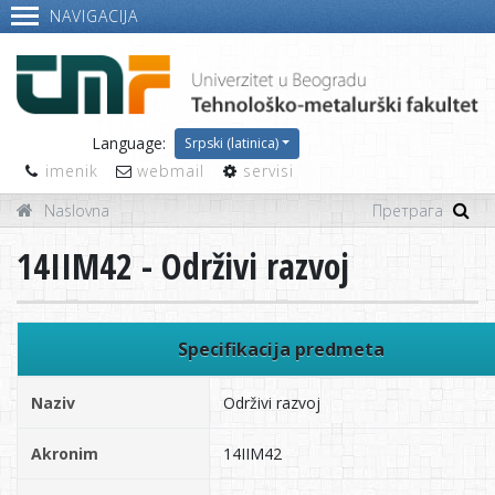
NAVIGACIJA
Language:
Srpski (latinica)
imenik
webmail
servisi
Naslovna
14IIM42 - Održivi razvoj
Specifikacija predmeta
Naziv
Održivi razvoj
Akronim
14IIM42