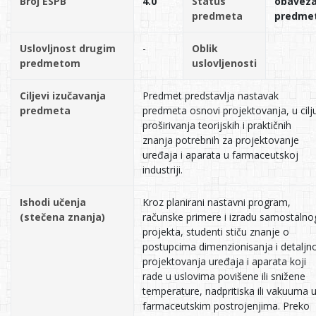
Broj ESPB
4.0
Status
obavez
predmeta
predme
Uslovljnost drugim
-
Oblik
predmetom
uslovljenosti
Ciljevi izučavanja
Predmet predstavlja nastavak
predmeta
predmeta osnovi projektovanja, u cilj
proširivanja teorijskih i praktičnih
znanja potrebnih za projektovanje
uređaja i aparata u farmaceutskoj
industriji.
Ishodi učenja
Kroz planirani nastavni program,
(stečena znanja)
računske primere i izradu samostalno
projekta, studenti stiču znanje o
postupcima dimenzionisanja i detaljn
projektovanja uređaja i aparata koji
rade u uslovima povišene ili snižene
temperature, nadpritiska ili vakuuma 
farmaceutskim postrojenjima. Preko