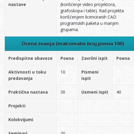
nastave
(korišćenje video projektora,
grafoskopa i table). Rad projekta
korišćenjem licenciranih CAD
programskih paketa u manjim
grupama.
Ocena znanja (maksimalni broj poena 100)
Predispitne obaveze
Poena
Završni ispit
Poena
Aktivnosti u toku
10
Pismeni
predavanja
ispit
Praktična nastava
30
Usmeni ispit
40
Projekti
Kolokvijumi
Seminari
20