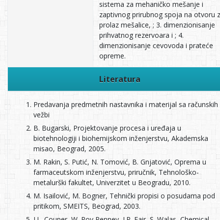
sistema za mehaničko mešanje i
zaptivnog prirubnog spoja na otvoru 
prolaz mešalice, ; 3. dimenzionisanje
prihvatnog rezervoara i ; 4.
dimenzionisanje cevovoda i prateće
opreme.
Literatura
Predavanja predmetnih nastavnika i materijal sa računskih
vežbi
B. Bugarski, Projektovanje procesa i uređaja u
biotehnologiji i biohemijskom inženjerstvu, Akademska
misao, Beograd, 2005.
M. Rakin, S. Putić, N. Tomović, B. Gnjatović, Oprema u
farmaceutskom inženjerstvu, priručnik, Tehnološko-
metalurški fakultet, Univerzitet u Beogradu, 2010.
M. Isailović, M. Bogner, Tehnički propisi o posudama pod
pritikom, SMEITS, Beograd, 2003.
J.L. Couper, W. Roy Penney, J.R. Fair, S. Walas, Chemical