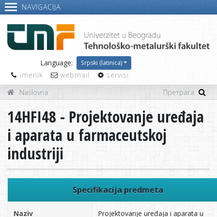
NAVIGACIJA
Language:
Srpski (latinica)
imenik
webmail
servisi
Naslovna
14HFI48 - Projektovanje uređaja
i aparata u farmaceutskoj
industriji
Specifikacija predmeta
Naziv
Projektovanje uređaja i aparata u