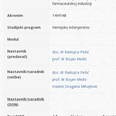
farmaceutskoj industriji
Akronim
14HFI48
Studijski program
Hemijsko inženjerstvo
Modul
Nastavnik
doc. dr Radojica Pešić
(predavač)
prof. dr Bojan Međo
Nastavnik/saradnik
doc. dr Radojica Pešić
(vežbe)
prof. dr Bojan Međo
master Dragana Mihajlović
Nastavnik/saradnik
(DON)