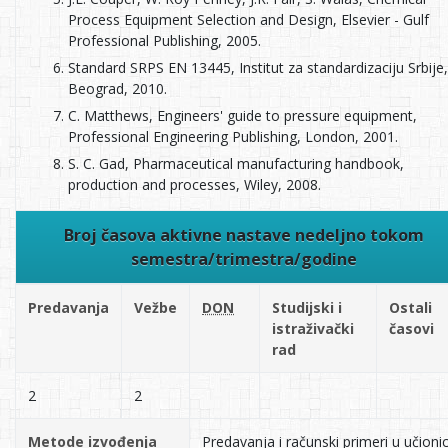
Process Equipment Selection and Design, Elsevier - Gulf
Professional Publishing, 2005.
Standard SRPS EN 13445, Institut za standardizaciju Srbije,
Beograd, 2010.
C. Matthews, Engineers' guide to pressure equipment,
Professional Engineering Publishing, London, 2001.
S. C. Gad, Pharmaceutical manufacturing handbook,
production and processes, Wiley, 2008.
Broj časova aktivne nastave nedeljno tokom
semestra/trimestra/godine
Predavanja
Vežbe
DON
Studijski i
Ostali
istraživački
časovi
rad
2
2
Metode izvođenja
Predavanja i računski primeri u učionic