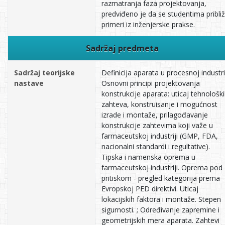
razmatranja faza projektovanja,
predviđeno je da se studentima pribli
primeri iz inženjerske prakse.
Sadržaj predmeta
Sadržaj teorijske
Definicija aparata u procesnoj industrij
nastave
Osnovni principi projektovanja
konstrukcije aparata: uticaj tehnološk
zahteva, konstruisanje i mogućnost
izrade i montaže, prilagođavanje
konstrukcije zahtevima koji važe u
farmaceutskoj industriji (GMP, FDA,
nacionalni standardi i regultative).
Tipska i namenska oprema u
farmaceutskoj industriji. Oprema pod
pritiskom - pregled kategorija prema
Evropskoj PED direktivi. Uticaj
lokacijskih faktora i montaže. Stepen
sigurnosti. ; Određivanje zapremine i
geometrijskih mera aparata. Zahtevi