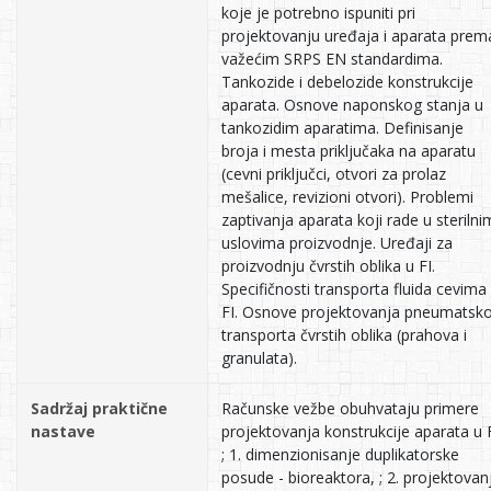
koje je potrebno ispuniti pri
projektovanju uređaja i aparata prem
važećim SRPS EN standardima.
Tankozide i debelozide konstrukcije
aparata. Osnove naponskog stanja u
tankozidim aparatima. Definisanje
broja i mesta priključaka na aparatu
(cevni priključci, otvori za prolaz
mešalice, revizioni otvori). Problemi
zaptivanja aparata koji rade u sterilni
uslovima proizvodnje. Uređaji za
proizvodnju čvrstih oblika u FI.
Specifičnosti transporta fluida cevima
FI. Osnove projektovanja pneumatsk
transporta čvrstih oblika (prahova i
granulata).
Sadržaj praktične
Računske vežbe obuhvataju primere
nastave
projektovanja konstrukcije aparata u F
; 1. dimenzionisanje duplikatorske
posude - bioreaktora, ; 2. projektovan