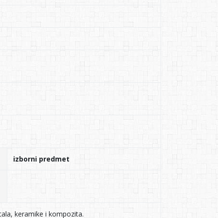
izborni predmet
tala, keramike i kompozita.