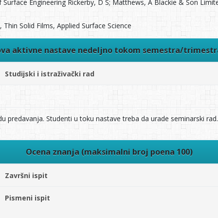
 Surface Engineering Rickerby, D S; Matthews, A Blackie & Son Limi
 Thin Solid Films, Applied Surface Science
ova aktivne nastave nedeljno tokom semestra/trimest
Studijski i istraživački rad
du predavanja. Studenti u toku nastave treba da urade seminarski rad.
Ocena znanja (maksimalni broj poena 100)
Završni ispit
Pismeni ispit