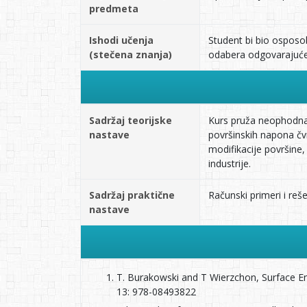
predmeta
Ishodi učenja
Student bi bio osposob
(stečena znanja)
odabera odgovarajuće u
Sadržaj teorijske
Kurs pruža neophodna 
nastave
površinskih napona čvr
modifikacije površine, 
industrije.
Sadržaj praktične
Računski primeri i reš
nastave
T. Burakowski and T Wierzchon, Surface En
13: 978-08493822