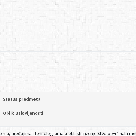
Status predmeta
Oblik uslovljenosti
pima, uređajima i tehnologijama u oblasti inženjerstvo površinala me