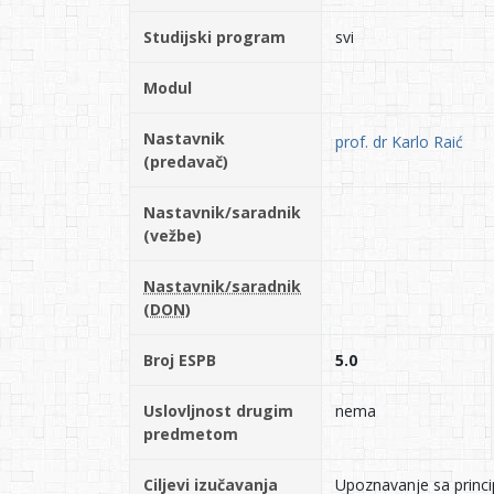
Studijski program
svi
Modul
Nastavnik
prof. dr Karlo Raić
(predavač)
Nastavnik/saradnik
(vežbe)
Nastavnik/saradnik
(DON)
Broj ESPB
5.0
Uslovljnost drugim
nema
predmetom
Ciljevi izučavanja
Upoznavanje sa princi