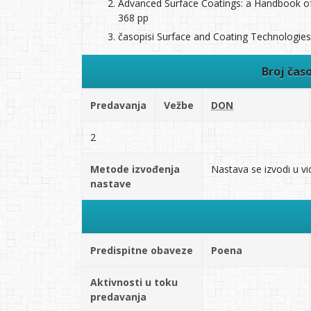
Advanced Surface Coatings: a Handbook of
368 pp
časopisi Surface and Coating Technologies,
Broj čas
Predavanja
Vežbe
DON
2
Metode izvođenja
Nastava se izvodi u vi
nastave
Predispitne obaveze
Poena
Aktivnosti u toku
predavanja