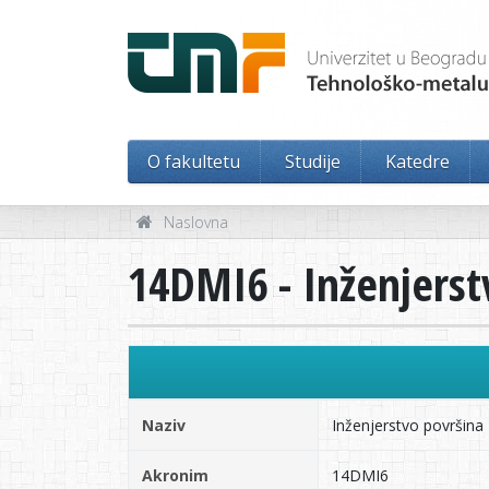
O fakultetu
Studije
Katedre
Naslovna
14DMI6 - Inženjerst
Naziv
Inženjerstvo površina
Akronim
14DMI6