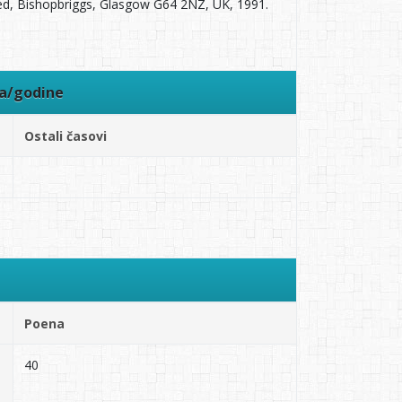
ted, Bishopbriggs, Glasgow G64 2NZ, UK, 1991.
ra/godine
Ostali časovi
Poena
40