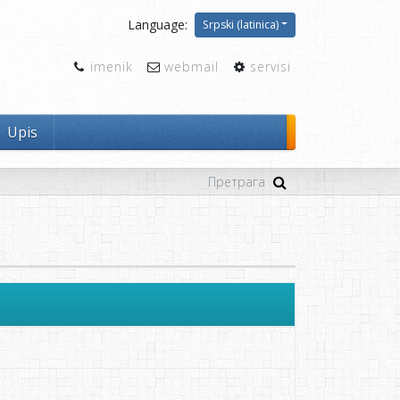
Language:
Srpski (latinica)
imenik
webmail
servisi
Upis