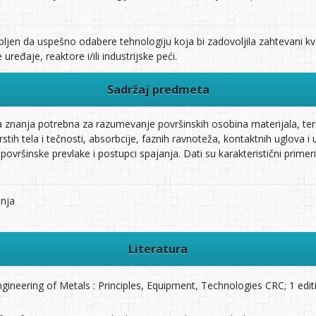
ljen da uspešno odabere tehnologiju koja bi zadovoljila zahtevani kva
ređaje, reaktore i/ili industrijske peći.
Sadržaj predmeta
znanja potrebna za razumevanje površinskih osobina materijala, ter
stih tela i tečnosti, absorbcije, faznih ravnoteža, kontaktnih uglova i
površinske prevlake i postupci spajanja. Dati su karakteristični primer
enja
Literatura
gineering of Metals : Principles, Equipment, Technologies CRC; 1 ed