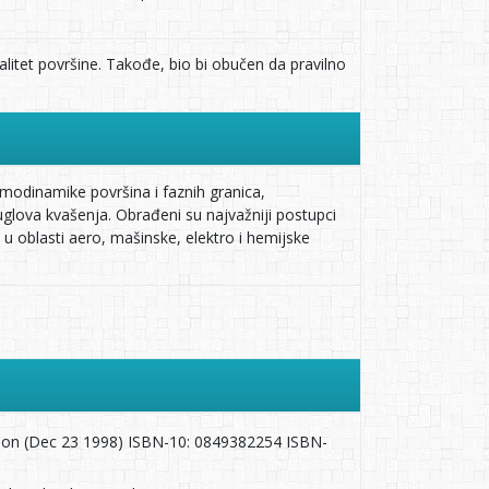
litet površine. Takođe, bio bi obučen da pravilno
modinamike površina i faznih granica,
 uglova kvašenja. Obrađeni su najvažniji postupci
i u oblasti aero, mašinske, elektro i hemijske
ition (Dec 23 1998) ISBN-10: 0849382254 ISBN-