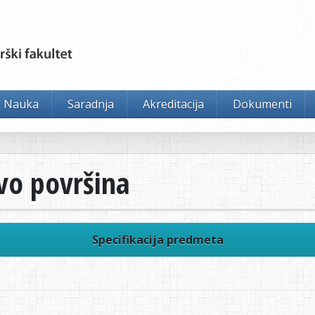
Nauka
Saradnja
Akreditacija
Dokumenti
vo površina
Specifikacija predmeta