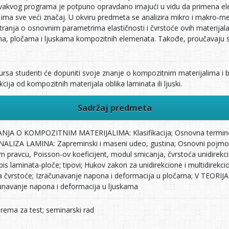
ovakvog programa je potpuno opravdano imajući u vidu da primena el
ima sve veći značaj. U okviru predmeta se analizira mikro i makro-m
anja o osnovnim parametrima elastičnosti i čvrstoće ovih materijala,
ma, pločama i ljuskama kompozitnih elemenata. Takođe, proučavaju se 
rsa studenti će dopuniti svoje znanje o kompozitnim materijalima i bi
ija od kompozitnih materijala oblika laminata ili ljuski.
Sadržaj predmeta
 O KOMPOZITNIM MATERIJALIMA: Klasifikacija; Osnovna terminologi
ZA LAMINA: Zapreminski i maseni udeo, gustina; Osnovni pojmovi el
 pravcu, Poisson-ov koeficijent, modul smicanja, čvrstoća unidir
 laminata-ploče; tipovi; Hukov zakon za unidirekcione i multidirekcion
 čvrstoće; Izračunavanje napona i deformacija u pločama; V TEOR
ačunavanje napona i deformacija u ljuskama
prema za test; seminarski rad