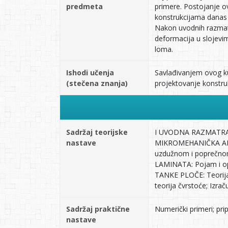
predmeta
primere. Postojanje 
konstrukcijama danas 
Nakon uvodnih razmatr
deformacija u slojevi
loma.
Ishodi učenja
Savlađivanjem ovog ku
(stečena znanja)
projektovanje konstrukc
Sadržaj teorijske
I UVODNA RAZMATRANJA
nastave
MIKROMEHANIČKA ANALI
uzdužnom i poprečnom
LAMINATA: Pojam i opis
TANKE PLOČE: Teorija
teorija čvrstoće; Izr
Sadržaj praktične
Numerički primeri; pri
nastave