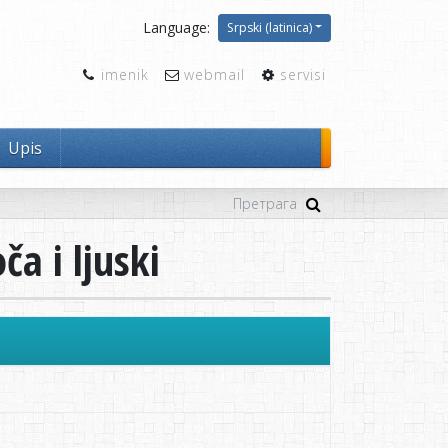
Language:
Srpski (latinica)
imenik
webmail
servisi
Upis
a i ljuski