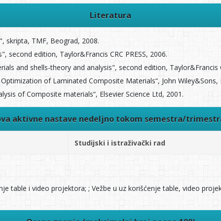
Literatura
", skripta, TMF, Beograd, 2008.
", second edition, Taylor&Francis CRC PRESS, 2006.
ials and shells-theory and analysis", second edition, Taylor&Franci
nd Optimization of Laminated Composite Materials“, John Wiley&Sons, 
lysis of Composite materials“, Elsevier Science Ltd, 2001.
ova aktivne nastave nedeljno tokom semestra/trimest
Studijski i istraživački rad
e table i video projektora; ; Vežbe u uz korišćenje table, video projek