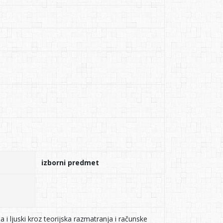
izborni predmet
 ljuski kroz teorijska razmatranja i računske