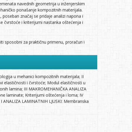
emenata navednih geometrija u inženjerskim
ehaničko ponašanje kompozitnih materijala.
 poseban značaj se pridaje analizi napona i
čvrstoće i kriterijumi nastanka oštećenja i
ti sposobni za praktičnu primenu, proračun i
ja u mehanici kompozitnih materijala; II
astičnosti i čvrstoće; Modul elastičnosti u
ekcionih lamina; III MAKROMEHANIČKA ANALIZA
e laminate; Kriterijumi oštećenja i loma; IV
IJA I ANALIZA LAMINATNIH LJUSKI: Membranska