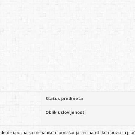
Status predmeta
Oblik uslovljenosti
tudente upozna sa mehanikom ponašanja laminarnih kompozitnih ploča i