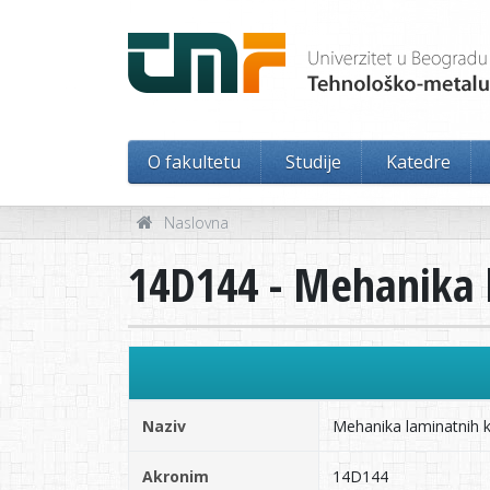
O fakultetu
Studije
Katedre
Naslovna
14D144 - Mehanika l
Naziv
Mehanika laminatnih ko
Akronim
14D144