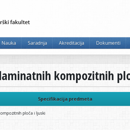
Nauka
Saradnja
Akreditacija
Dokumenti
aminatnih kompozitnih ploč
Specifikacija predmeta
mpozitnih ploča i ljuski