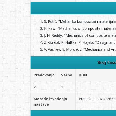
S. Putić, "Mehanika kompozitnih materijala
K. Kaw, "Mechanics of composite materials
J. N. Reddy, "Mechanics of composite mater
Z. Gurdal, R. Haftka, P. Hajela, “Design a
V. Vasiliev, E. Morozov, “Mechanics and Ana
Broj čas
Predavanja
Vežbe
DON
2
1
Metode izvođenja
Predavanja uz korišćenj
nastave