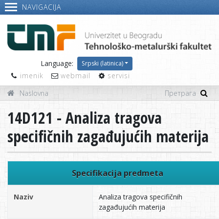
NAVIGACIJA
Language:
Srpski (latinica)
imenik
webmail
servisi
Naslovna
14D121 - Analiza tragova
specifičnih zagađujućih materija
Specifikacija predmeta
Naziv
Analiza tragova specifičnih
zagađujućih materija