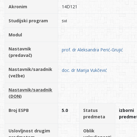
Akronim
14D121
Studijski program
svi
Modul
Nastavnik
prof. dr Aleksandra Perić-Grujić
(predavač)
Nastavnik/saradnik
doc. dr Marija Vukčević
(vežbe)
Nastavnik/saradnik
(DON)
Broj ESPB
5.0
Status
izborni
predmeta
predme
Uslovljnost drugim
Oblik