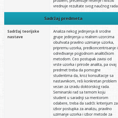
problem, prezentuje rešenje i kritčki
vrednuje rezultate svog naučnog rada
Sadržaj predmeta
Sadržaj teorijske
Analiza nekog jedinjenja ili srodne
nastave
grupe jedinjenja u realnim uzorcima
obuhvata pravilno uzimanje uzorka,
pripremu uzorka, predkoncentrisanje i
određivanje pogodnom analitičkom
metodom. Ceo postupak zavisi od
vrste uzorka i prirode analita, pa ovaj
predmet treba da pomogne
studentima da, kroz konsultacije sa
nastavnikom, reši konkretan problem
vezan za izradu doktorskog rada.
Seminarski rad sa temom koju
student u saradnji sa mentorom
odabere, treba da sadrži: kriterijum za
izbor postupka za analizu, pravilno
uzimanje uzorka i izbor metode za