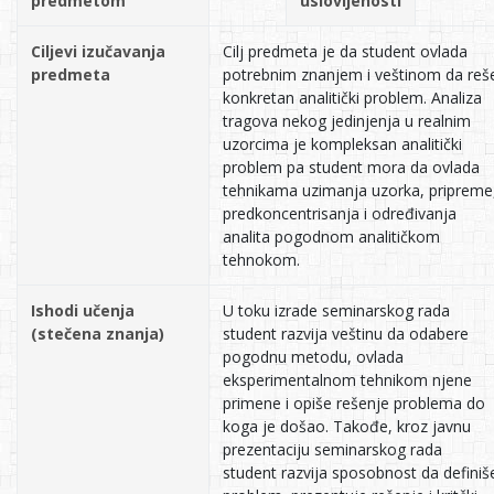
predmetom
uslovljenosti
Ciljevi izučavanja
Cilj predmeta je da student ovlada
predmeta
potrebnim znanjem i veštinom da reš
konkretan analitički problem. Analiza
tragova nekog jedinjenja u realnim
uzorcima je kompleksan analitički
problem pa student mora da ovlada
tehnikama uzimanja uzorka, pripreme
predkoncentrisanja i određivanja
analita pogodnom analitičkom
tehnokom.
Ishodi učenja
U toku izrade seminarskog rada
(stečena znanja)
student razvija veštinu da odabere
pogodnu metodu, ovlada
eksperimentalnom tehnikom njene
primene i opiše rešenje problema do
koga je došao. Takođe, kroz javnu
prezentaciju seminarskog rada
student razvija sposobnost da definiš