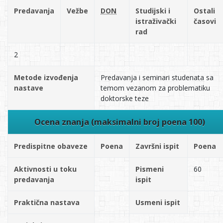
Predavanja
Vežbe
DON
Studijski i
Ostali
istraživački
časovi
rad
2
Metode izvođenja
Predavanja i seminari studenata sa
nastave
temom vezanom za problematiku
doktorske teze
Ocena znanja (maksimalni broj poena 100)
Predispitne obaveze
Poena
Završni ispit
Poena
Aktivnosti u toku
Pismeni
60
predavanja
ispit
Praktična nastava
Usmeni ispit