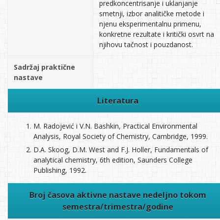
predkoncentrisanje i uklanjanje
smetnji, izbor analitičke metode i
njenu eksperimentalnu primenu,
konkretne rezultate i kritički osvrt na
njihovu tačnost i pouzdanost.
Sadržaj praktične
nastave
Literatura
M. Radojević i V.N. Bashkin, Practical Environmental
Analysis, Royal Society of Chemistry, Cambridge, 1999.
D.A. Skoog, D.M. West and F.J. Holler, Fundamentals of
analytical chemistry, 6th edition, Saunders College
Publishing, 1992.
Broj časova aktivne nastave nedeljno tokom
semestra/trimestra/godine