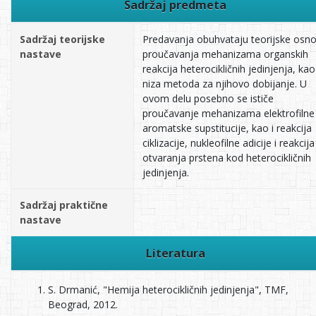
Sadržaj predmeta
Sadržaj teorijske
Predavanja obuhvataju teorijske osn
nastave
proučavanja mehanizama organskih
reakcija heterocikličnih jedinjenja, kao 
niza metoda za njihovo dobijanje. U
ovom delu posebno se ističe
proučavanje mehanizama elektrofilne
aromatske supstitucije, kao i reakcija
ciklizacije, nukleofilne adicije i reakcija
otvaranja prstena kod heterocikličnih
jedinjenja.
Sadržaj praktične
nastave
Literatura
S. Drmanić, "Hemija heterocikličnih jedinjenja", TMF,
Beograd, 2012.