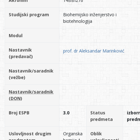
Akronim
14BBI216
Studijski program
Biohemijsko inženjerstvo i
biotehnologija
Modul
Nastavnik
prof. dr Aleksandar Marinković
(predavač)
Nastavnik/saradnik
(vežbe)
Nastavnik/saradnik
(DON)
Broj ESPB
3.0
Status
izborn
predmeta
pred
Uslovljnost drugim
Organska
Oblik