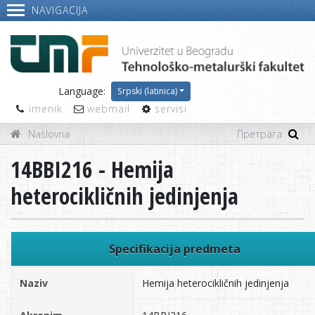
NAVIGACIJA
Language:
Srpski (latinica)
imenik
webmail
servisi
Naslovna
14BBI216 - Hemija
heterocikličnih jedinjenja
Specifikacija predmeta
Naziv
Hemija heterocikličnih jedinjenja