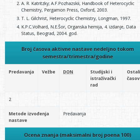
A. R. Katritzky; A.F.Pozhazskii, Handbook of Heterocyclic
Chemistry, Pergamon Press, Oxford, 2003.
T. L. Gilchrist, Heterocyclic Chemistry, Longman, 1997.
K.P.C.Volhard, N.E.Šor, Organska hemija, 4. izdanje, Data
Status, Beograd, 2004. god.
Broj časova aktivne nastave nedeljno tokom
semestra/trimestra/godine
Predavanja
Vežbe
DON
Studijski i
Ostal
istraživački
časov
rad
2
Metode izvođenja
Predavanja
nastave
Ocena znanja (maksimalni broj poena 100)