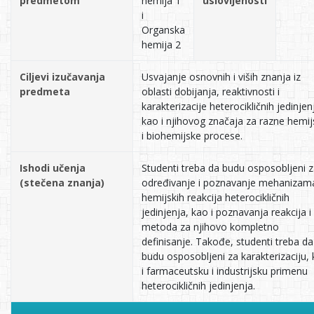
predmetom
hemija 1
uslovljenosti
i
Organska
hemija 2
Ciljevi izučavanja
Usvajanje osnovnih i viših znanja iz
predmeta
oblasti dobijanja, reaktivnosti i
karakterizacije heterocikličnih jedinjen
kao i njihovog značaja za razne hemi
i biohemijske procese.
Ishodi učenja
Studenti treba da budu osposobljeni 
(stečena znanja)
određivanje i poznavanje mehanizam
hemijskih reakcija heterocikličnih
jedinjenja, kao i poznavanja reakcija i
metoda za njihovo kompletno
definisanje. Takođe, studenti treba da
budu osposobljeni za karakterizaciju,
i farmaceutsku i industrijsku primenu
heterocikličnih jedinjenja.