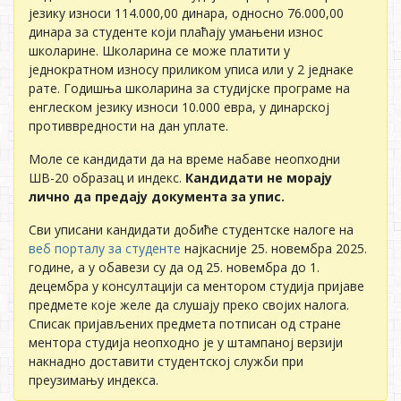
језику износи 114.000,00 динара, односно 76.000,00
динара за студенте који плаћају умањени износ
школарине. Школарина се може платити у
једнократном износу приликом уписа или у 2 једнаке
рате. Годишња школарина за студијске програме на
енглеском језику износи 10.000 евра, у динарској
противвредности на дан уплате.
Моле се кандидати да на време набаве неопходни
ШВ-20 образац и индекс.
Кандидати не морају
лично да предају документа за упис.
Сви уписани кандидати добиће студентске налоге на
веб порталу за студенте
најкасније 25. новембра 2025.
године, а у обавези су да од 25. новембра до 1.
децембра у консултацији са ментором студија пријаве
предмете које желе да слушају преко својих налога.
Списак пријављених предмета потписан од стране
ментора студија неопходно је у штампаној верзији
накнадно доставити студентској служби при
преузимању индекса.