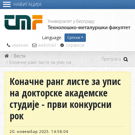
НАВИГАЦИЈА
Language:
Српски
именик
webmail
сервиси
Вести
Коначне ранг листе за упис на докторске академскe студијe -
Коначне ранг листе за упис
на докторске академскe
студијe - први конкурсни
рок
20. новембар 2025. 14:58:04