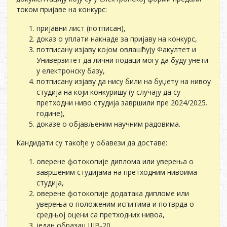
током пријаве на конкурс:
пријавни лист (потписан),
доказ о уплати накнаде за пријаву на конкурс,
потписану изјаву којом овлашћују Факултет и
Универзитет да лични подаци могу да буду унети
у електронску базу,
потписану изјаву да нису били на буџету на нивоу
студија на који конкуришу (у случају да су
претходни ниво студија завршили пре 2024/2025.
године),
доказе о објављеним научним радовима.
Кандидати су такође у обавези да доставе:
оверене фотокопије диплома или уверења о
завршеним студијама на претходним нивоима
студија,
оверене фотокопије додатака дипломе или
уверења о положеним испитима и потврда о
средњој оцени са претходних нивоа,
један образац ШВ-20,