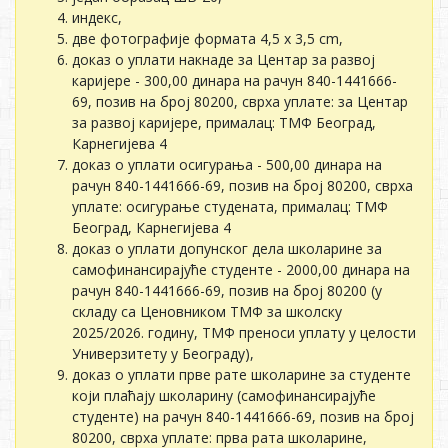
индекс,
две фотографије формата 4,5 x 3,5 cm,
доказ о уплати накнаде за Центар за развој
каријере - 300,00 динара на рачун 840-1441666-
69, позив на број 80200, сврха уплате: за Центар
за развој каријере, прималац: ТМФ Београд,
Карнегијева 4
доказ о уплати осигурања - 500,00 динара на
рачун 840-1441666-69, позив на број 80200, сврха
уплате: осигурање студената, прималац: ТМФ
Београд, Карнегијева 4
доказ о уплати допунског дела школарине за
самофинансирајуће студенте - 2000,00 динара на
рачун 840-1441666-69, позив на број 80200 (у
складу са Ценовником ТМФ за школску
2025/2026. годину, ТМФ преноси уплату у целости
Универзитету у Београду),
доказ о уплати прве рате школарине за студенте
који плаћају школарину (самофинансирајуће
студенте) на рачун 840-1441666-69, позив на број
80200, сврха уплате: прва рата школарине,