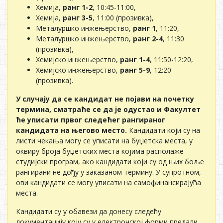
Хемија,
ранг 1-2
, 10:45-11:00,
Хемија,
ранг 3-5
, 11:00 (прозивка),
Металуршко инжењерство,
ранг 1
, 11:20,
Металуршко инжењерство,
ранг 2-4
, 11:30
(прозивка),
Хемијско инжењерство,
ранг 1-4
, 11:50-12:20,
Хемијско инжењерство,
ранг 5-9
, 12:20
(прозивка).
У случају да се кандидат не појави на почетку
термина, сматраће се да је одустао и Факултет
ће уписати првог следећег рангираног
кандидата на његово место.
Кандидати који су на
листи чекања могу се уписати на буџетска места, у
оквиру броја буџетских места којима располаже
студијски програм, ако кандидати који су од њих боље
рангирани не дођу у заказаном термину. У супротном,
ови кандидати се могу уписати на самофинансирајућа
места.
Кандидати су у обавези да донесу следећу
документацију коју су у електронској форми предали