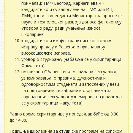
прималац: ТМФ Београд, Карнегијева 4 -
кандидати који су запослени на ТМФ или ИЦ
ТМФ, као и стипендисти Министарства просвете,
науке и технолошког развоја доносе фотокопију
Уговора о раду, ради умањења износа
школарине
кандидати који имају страну високошколску
исправу предају и Решење о признавању
високошколске исправе,
уговор о студирању (набавља се у скриптарници
Факултета),
потписано Обавештење о забрани сексуалног
узнемиравања, о правима, дужностима и
одговорностима студената и запослених у вези
са поштовањем те забране и о органима за
спречавање сексуалног узнемиравања (набавља
се у скриптарници Факултета).
Радно време скриптарнице у понедељак биће од 8:30
до 14:00.
Годишња школарина за студијске програме на српском