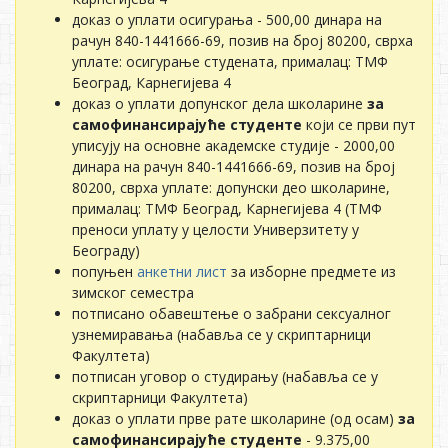
доказ о уплати осигурања - 500,00 динара на
рачун 840-1441666-69, позив на број 80200, сврха
уплате: осигурање студената, прималац: ТМФ
Београд, Карнегијева 4
доказ о уплати допунског дела школарине
за
самофинансирајуће студенте
који се први пут
уписују на основне академске студије - 2000,00
динара на рачун 840-1441666-69, позив на број
80200, сврха уплате: допунски део школарине,
прималац: ТМФ Београд, Карнегијева 4 (ТМФ
преноси уплату у целости Универзитету у
Београду)
попуњен
анкетни лист
за изборне предмете из
зимског семестра
потписано обавештење о забрани сексуалног
узнемиравања (набавља се у скриптарници
Факултета)
потписан уговор о студирању (набавља се у
скриптарници Факултета)
доказ о уплати прве рате школарине (од осам)
за
самофинансирајуће студенте
- 9.375,00