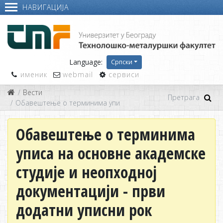
НАВИГАЦИЈА
Language:
Српски
именик
webmail
сервиси
Вести
Обавештење о терминима уписа на основне академске студије
Обавештење о терминима
уписа на основне академске
студије и неопходној
документацији - први
додатни уписни рок