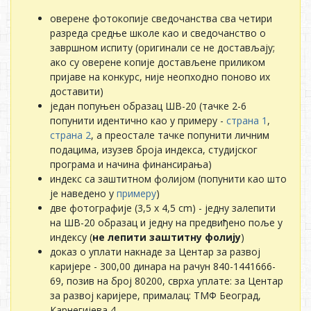
оверене фотокопије сведочанства сва четири
разреда средње школе као и сведочанство о
завршном испиту (оригинали се не достављају;
ако су оверене копије достављене приликом
пријаве на конкурс, није неопходно поново их
доставити)
један попуњен образац ШВ-20 (тачке 2-6
попунити идентично као у примеру -
страна 1
,
страна 2
, а преостале тачке попунити личним
подацима, изузев броја индекса, студијског
програма и начина финансирања)
индекс са заштитном фолијом (попунити као што
је наведено у
примеру
)
две фотографије (3,5 x 4,5 cm) - једну залепити
на ШВ-20 образац и једну на предвиђено поље у
индексу (
не лепити заштитну фолију
)
доказ о уплати накнаде за Центар за развој
каријере - 300,00 динара на рачун 840-1441666-
69, позив на број 80200, сврха уплате: за Центар
за развој каријере, прималац: ТМФ Београд,
Карнегијева 4