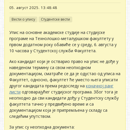
05. август 2025. 13:48:48
Вести о упису
Студентске вести
Упис на основне академске студије на студијске
програме на Технолошко-металуршком факултету у
првом додатном року обавиће се у среду, 6. августа у
10 часова у Студентској служби Факултета.
Ако кандидат који је остварио право на упис не дође у
наведеном термину са свом неопходном
документацијом, сматраће се да је одустао од уписа на
Факултет, односно, факултет ће уместо њега уписати
другог кандидата према редоследу на
коначној ранг
листи
одговарајућег студијског програма. Због тога је
неопходно да сви кандидати дођу у Студентску службу
факултета тачно у предвиђено време и са
документацијом која је припремљена у складу са
следећим упутством.
За упис су неопходна документа: