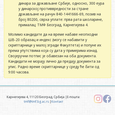
динара за држављане Србије, односно, 300 еура
у динарској противвредности за стране
држављане на рачун 840-1441666-69, позив на
број 80200, сврха уплате: прва рата школарине,
прималац: ТМФ Београд, Карнегијева 4.
Молимо кандидате да на време набаве неопходни
ШВ-20 образац и индекс (могу се набавити у
скриптарници у малој згради Факултета) и попуне их
према упутствима која су дата у примерима изнад.
Својеручни потпис је обавезан на оба документа.
Кандидати не морају лично да предају документа за
упис. Радно време скриптарнице у среду ће бити од
9:00 часова.
Карнегијева 4, 11120 Београд, Србија |Е-пошта:
tmf@tmf.bg.ac.rs
|
Контакт