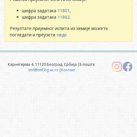
шифра задатака
11801
,
шифра задатака
11802
.
Резултате пријемног испита из хемије можете
погледати и преузети
овде
.
Карнегијева 4, 11120 Београд, Србија |Е-пошта:
tmf@tmf.bg.ac.rs
|
Контакт