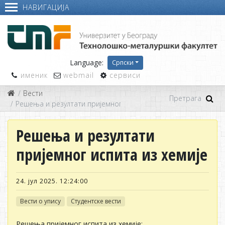
НАВИГАЦИЈА
Language:
Српски
именик
webmail
сервиси
Вести
Решења и резултати пријемног испита из хемије
Решења и резултати
пријемног испита из хемије
24. јул 2025. 12:24:00
Вести о упису
Студентске вести
Решења пријемног испита из хемије: