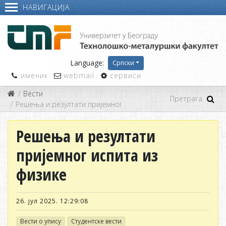
НАВИГАЦИЈА
Language:
Српски
именик
webmail
сервиси
Вести
Решења и резултати пријемног испита из физике
Решења и резултати
пријемног испита из
физике
26. јул 2025. 12:29:08
Вести о упису
Студентске вести