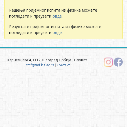
Решења пријемног испита из физике можете
погледати и преузети
овде
.
Резултате пријемног испита из физике можете
погледати и преузети
овде
.
Карнегијева 4, 11120 Београд, Србија |Е-пошта:
tmf@tmf.bg.ac.rs
|
Контакт