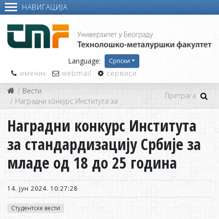
НАВИГАЦИЈА
Language:
Српски
именик
webmail
сервиси
Вести
Наградни конкурс Института за стандардизацију Србије за мл
Наградни конкурс Института
за стандардизацију Србије за
младе од 18 до 25 година
14. јун 2024. 10:27:28
Студентске вести