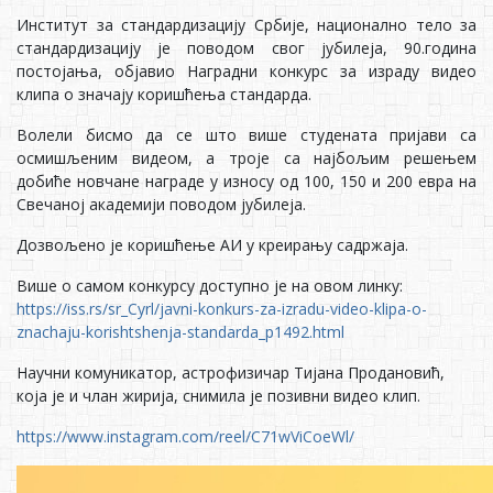
Институт за стандардизацију Србије, национално тело за
стандардизацију је поводом свог јубилеја, 90.година
постојања, објавио Наградни конкурс за израду видео
клипа о значају коришћења стандарда.
Волели бисмо да се што више студената пријави са
осмишљеним видеом, а троје са најбољим решењем
добиће новчане награде у износу од 100, 150 и 200 евра на
Свечаној академији поводом јубилеја.
Дозвољено је коришћење АИ у креирању садржаја.
Више о самом конкурсу доступно је на овом линку:
https://iss.rs/sr_Cyrl/javni-konkurs-za-izradu-video-klipa-o-
znachaju-korishtshenja-standarda_p1492.html
Научни комуникатор, астрофизичар Тијана Продановић,
која је и члан жирија, снимила је позивни видео клип.
https://www.instagram.com/reel/C71wViCoeWl/