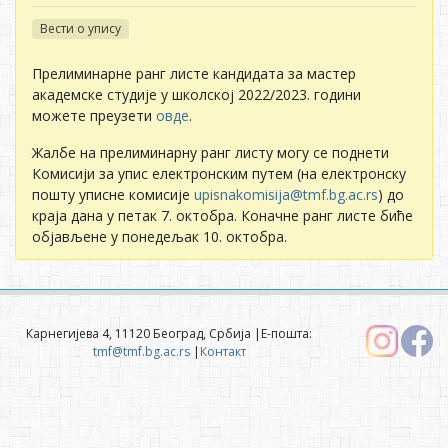
Вести о упису
Прелиминарне ранг листе кандидата за мастер
академске студије у школској 2022/2023. години
можете преузети
овде
.
Жалбе на прелиминарну ранг листу могу се поднети
Комисији за упис електронским путем (на електронску
пошту уписне комисије
upisnakomisija@tmf.bg.ac.rs
) до
краја дана у петак 7. октобра. Коначне ранг листе биће
објављене у понедељак 10. октобра.
Карнегијева 4, 11120 Београд, Србија |Е-пошта:
tmf@tmf.bg.ac.rs
|
Контакт