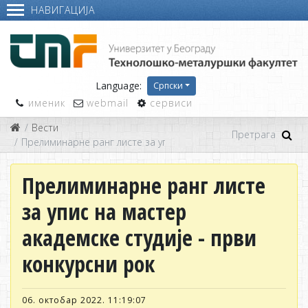
НАВИГАЦИЈА
Language:
Српски
именик
webmail
сервиси
Вести
Прелиминарне ранг листе за упис на мастер академскe студиј
Прелиминарне ранг листе
за упис на мастер
академскe студијe - први
конкурсни рок
06. октобар 2022. 11:19:07