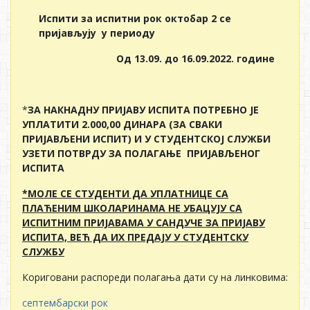
Испити за испитни рок октобар 2 се
пријављују у периоду
Од
13
.0
9
.
до
16
.0
9
.20
2
2
. године
*
ЗА НАКНАДНУ ПРИЈАВУ ИСПИТА ПОТРЕБНО ЈЕ
УПЛАТИТИ
2
.000,00 ДИНАРА (ЗА СВАКИ
ПРИЈАВЉЕНИ ИСПИТ) И У СТУДЕНТСКОЈ СЛУЖБИ
УЗЕТИ ПОТВРДУ ЗА ПОЛАГАЊЕ ПРИЈАВЉЕНОГ
ИСПИТА
*МОЛЕ СЕ СТУДЕНТИ ДА УПЛАТНИЦЕ СА
ПЛАЋЕНИМ ШКОЛАРИНАМА НЕ УБАЦУЈУ СА
ИСПИТНИМ ПРИЈАВАМА У САНДУЧЕ ЗА ПРИЈАВУ
ИСПИТА, ВЕЋ ДА ИХ ПРЕДАЈУ У СТУДЕНТСКУ
СЛУЖБУ
Кориговани распореди полагања дати су на линковима:
септембарски рок