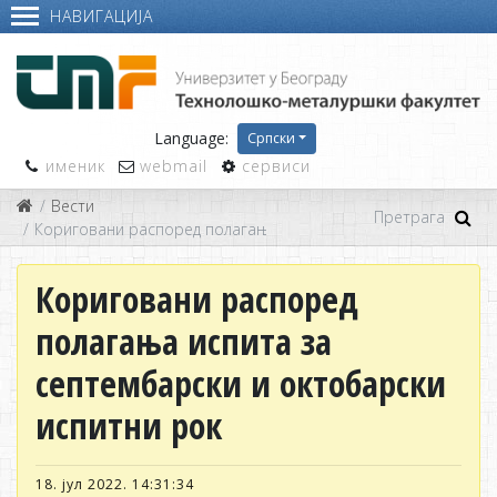
НАВИГАЦИЈА
Language:
Српски
именик
webmail
сервиси
Вести
Кориговани распоред полагања испита за септембарски и о
Кориговани распоред
полагања испита за
септембарски и октобарски
испитни рок
18. јул 2022. 14:31:34