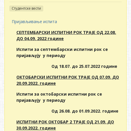
Студентске вести
Пријављивање испита
СЕПТЕМБАРСКИ ИСПИТНИ РОК ТРАЈЕ ОД
22
.08
.
ДО
0
4
.09
. 20
2
2
године
Испити за септембарски испитни рок се
пријављују у периоду
Од
1
8
.0
7
.
до
2
5
.0
7
.20
2
2
године
ОКТОБАРСКИ ИСПИТНИ РОК ТРАЈЕ ОД
0
7
.09
. ДО
20
.0
9
.20
2
2
. године
Испити за октобарски испитни рок се
пријављују у периоду
Од
26
.0
8
.
до
01
.0
9
.20
2
2
. године
ИСПИТНИ РОК
ОКТОБАР 2
ТРАЈЕ ОД
21
.09
. ДО
30
.0
9
.20
2
2
. године