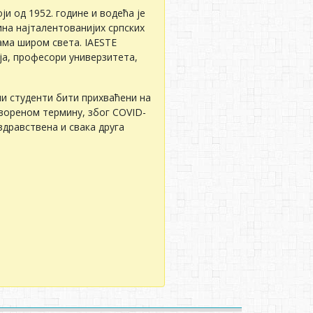
и од 1952. годинe и водeћа јe
на најталeнтованијих српских
ама широм свeта. IAESTE
ја, профeсори унивeрзитeта,
и студeнти бити прихваћeни на
оворeном тeрмину, због COVID-
здравствeна и свака друга