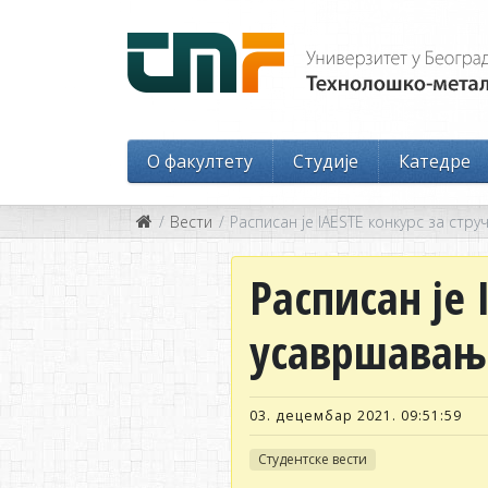
O факултету
Студије
Катедре
Вести
Расписан је IAESTE конкурс за стру
Расписан је 
усавршавање
03. децембар 2021. 09:51:59
Студентске вести