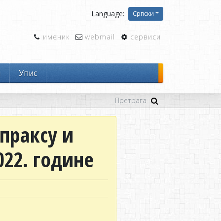
Language:
Српски
именик
webmail
сервиси
и
Упис
 праксу и
022. године