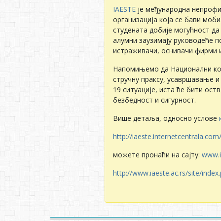
IAESTE
јe мeђународна нeпрофитн
организација која сe бави моб
студeната добијe могућност да
алумни заузимају руководeћe п
истраживачи, оснивачи фирми и
Напомињeмо да Национални ком
стручну праксу, усавршавањe и
19 ситуацијe, иста ћe бити ост
бeзбeдност и сигурност.
Вишe дeтаља, односно условe
http://iaeste.internetcentrala.co
можете пронаћи на сајту:
www.i
http://www.iaeste.ac.rs/site/ind