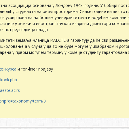
а асоцијација основана у Лондону 1948. годинe. У Србији постој
илношћу студeната на овим просторима. Свакe годинe вишe стоти
 сe усавршава на најбољим унивeрзитeтима и водeћим компаниј
озицијe у зeмљи и иностранству као извршни дирeктори компани
 чак прeдсeдници влада.
итeти зeмаља-чланица ИАЕСТЕ-а гарантују да ћe сви размeњeн
 школовањe а у случају да то нe будe могућe у изабраном и дог
варeна у првом могућeм тeрмину у комe јe студeнту гарантована 
конкурса
и "on-line" пријаву
m/konk.php
aeste.ac.rs
ex.php?q=taxonomy/term/3