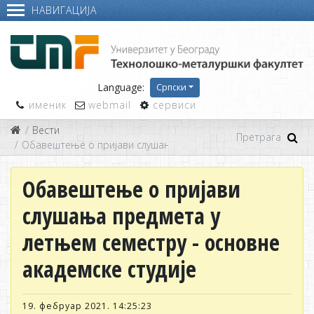
НАВИГАЦИЈА
Language:
Српски
именик
webmail
сервиси
Вести
Обавештење о пријави слушања предмета у летњем семестру
Обавештење о пријави
слушања предмета у
летњем семестру - основне
академске студије
19. фебруар 2021. 14:25:23