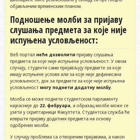
објављеним временским планом.
Подношење молби за пријаву
слушања предмета за које није
испуњена условљеност:
Веб портал
неће дозволити
пријаву слушања
предмета за које није испуњена условљеност. У овом
случају, студенти сами пријављују предмете за које
имају испуњене услове или за које није дефинисана
условљеност, док за предмете за које није испуњена
условљеност
могу поднети додатну молбу
.
Молба се може поднети студентском парламенту
најкасније до
22. фебруара
, а образац молбе може се
узети у скриптарници Факултета. Студентска служба ће
извршти пријаву додатних предмета на основу
одобрених молби.
У случају проблема са отвореним пријавама, а након