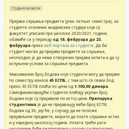
Студентске вести
Пријава слушања предмета (упис летњег семестра), за
студенте основних академских студија који су
факултет уписали пре школске 2020/2021. године,
обавиће се у периоду
од 18. фебруара до 23.
ф
ебруара
преко
веб портала за студенте
. Да би
студент могао да пријави предмете за слушање,
неопходно је да нема отворених пријава испита и да су
испуњени услови за слушање предмета.
Максимални број бодова које студенти могу да пријаве
по семестру износи
45 ЕСПБ
, с тим што се сваки бод
преко 30 ЕСПБ плаћа по цени од
1.100,00 динара
.
Самофинансирајући студенти плаћају укупан број
бодова које су пријавили по истој цени.
Препорука
студентима
је да не пријављују већи број ЕСПБ
бодова од 30, јер ће, у случају да не положе
пријављене предмете, морати да плате слушање истих
и у наредној школској години. Уплата треће рате
школарине биће реализована у складу са претходно