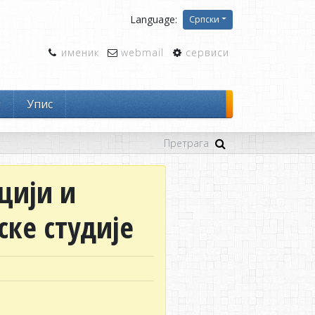
Language:
Српски
именик
webmail
сервиси
и
Упис
цији и
ке студије