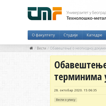
O факултету
Студије
Катедре
Вести
Обавештење о неопходној документ
Обавештење 
терминима у
28. октобар 2020. 15:06:35
Вести о упису