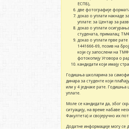
ЕСПБ),
две фотографије формата 
доказ о уплати накнаде за
уплате: за Центар за раз
доказ о уплати осигурања 
студената, прималац: ТМ
доказ о уплати прве рате
1441666-69, позив на бро
који су запослени на ТМФ
фотокопију Уговора о ра
кандидати који имају стр
Годишња школарина за самофина
динара за студенте који плаћа
или у 4 једнаке рате. Годишња
уплате.
Моле се кандидати да, због ск
ситуацију, на време набаве нео
Факултета) и својеручно их пот
Додатне информације могу се д