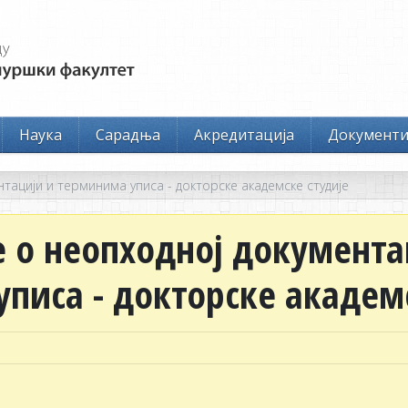
Наука
Сарадња
Акредитација
Документ
ацији и терминима уписа - докторске академске студије
о неопходној документа
писа - докторске академс