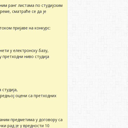
чним ранг листама по студијским
време, сматраће се да је
током пријаве на конкурс:
нети у електронску базу,
су претходни ниво студија
 студија,
редњој оцени са претходних
раним предметима у договору са
ки рад је у вредности 10