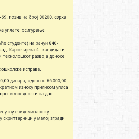
-69, позив на број 80200, сврха
рха уплате: осигурање
ће студенте) на рачун 840-
ад, Карнегијева 4 - кандидати
и технолошког развоја доносе
кошколске исправе.
,00 динара, односно 66.000,00
ократном износу приликом уписа
ј противвредности на дан
тренутну епидемиолошку
у скриптарници у малој згради