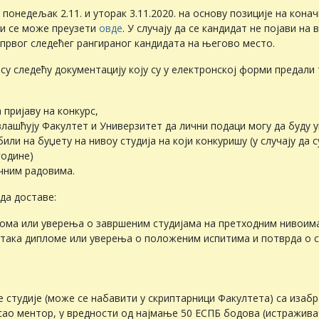
 понедељак 2.11. и уторак 3.11.2020. на основу позиције на кона
ји се може преузети
овде
. У случају да се кандидат не појави на 
 првог следећег рангираног кандидата на његово место.
су следећу документацију коју су у електронској форми предали 
 пријаву на конкурс,
влашћују Факултет и Универзитет да лични подаци могу да буду у
били на буџету на нивоу студија на који конкуришу (у случају да 
године)
чним радовима.
да доставе:
ома или уверења о завршеним студијама на претходним нивоима
така дипломе или уверења о положеним испитима и потврда о с
е студије (може се набавити у скриптарници Факултета) са изаб
сао ментор, у вредности од најмање 50 ЕСПБ бодова (истраживач