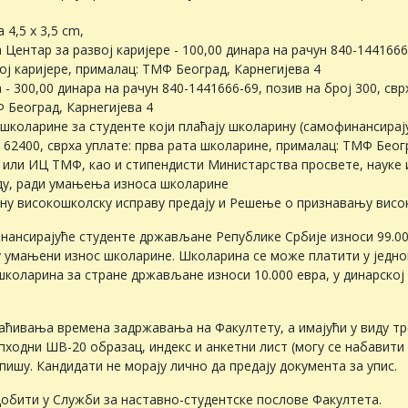
4,5 x 3,5 cm,
 Центар за развој каријере - 100,00 динара на рачун 840-1441666
вој каријере, прималац: ТМФ Београд, Карнегијева 4
- 300,00 динара на рачун 840-1441666-69, позив на број 300, св
Ф Београд, Карнегијева 4
 школарине за студенте који плаћају школарину (самофинансирају
ј 62400, сврха уплате: прва рата школарине, прималац: ТМФ Беогр
 или ИЦ ТМФ, као и стипендисти Министарства просвете, науке 
ду, ради умањења износа школарине
ану високошколску исправу предају и Решење о признавању висо
нсирајуће студенте држављане Републике Србије износи 99.000
ју умањени износ школарине. Школарина се може платити у једн
 школарина за стране држављане износи 10.000 евра, у динарско
раћивања времена задржавања на Факултету, а имајући у виду 
пходни ШВ-20 образац, индекс и анкетни лист (могу се набавити 
пишу. Кандидати не морају лично да предају документа за упис.
обити у Служби за наставно-студентске послове Факултета.