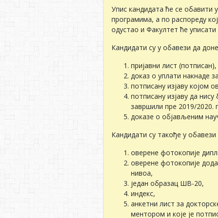
Упис кандидата ће се обавити у
програмима, а по распореду ко
одустао и Факултет ће уписати
Кандидати су у обавези да доне
пријавни лист (потписан),
доказ о уплати накнаде за
потписану изјаву којом о
потписану изјаву да нису 
завршили пре 2019/2020. 
доказе о објављеним нау
Кандидати су такође у обавези 
оверене фотокопије дипл
оверене фотокопије дода
нивоа,
један образац ШВ-20,
индекс,
анкетни лист за докторск
ментором и које је потпи