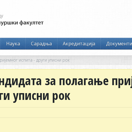
Наука
Сарадња
Акредитација
Документ
ијемног испита - други уписни рок
ндидата за полагање при
уги уписни рок