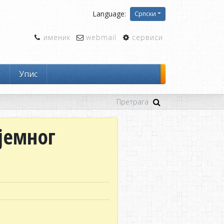
Language:
Српски
именик
webmail
сервиси
и
Упис
јемног