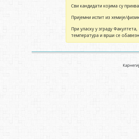
Сви кандидати којима су прихв
Пријемни испит из хемије/физик
При уласку у зграду Факултета,
температура и врши се обавезн
Карнегиј