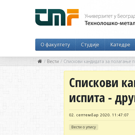
O факултету
Студије
Катедре
Вести
Спискови кандидата за полагање пр
Спискови ка
испита - др
02. септембар 2020. 11:47:07
Вести о упису