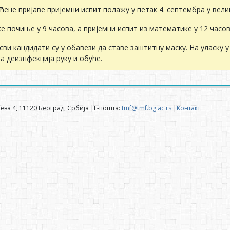
аћене пријаве пријемни испит полажу у петак 4. септембра у вел
е почиње у 9 часова, а пријемни испит из математике у 12 часов
 сви кандидати су у обавези да ставе заштитну маску. На уласку у
а деизнфекција руку и обуће.
ева 4, 11120 Београд, Србија |Е-пошта:
tmf@tmf.bg.ac.rs
|
Контакт