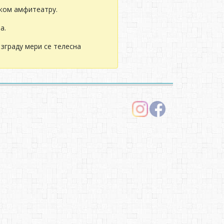
иком амфитеатру.
а.
 зграду мери се телесна