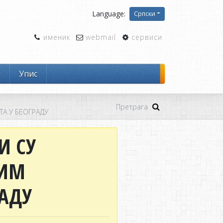
Language:
Српски
именик
webmail
сервиси
и
Упис
ТА У БЕОГРАДУ
И СУ
ГИМ
РАДУ