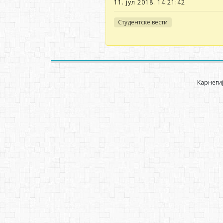
11. јул 2018. 14:21:42
Студентске вести
Карнегиј