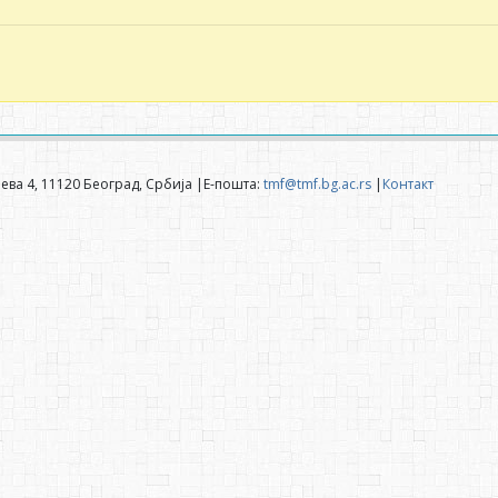
ева 4, 11120 Београд, Србија |Е-пошта:
tmf@tmf.bg.ac.rs
|
Контакт