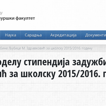
Наука
Сарадња
Акредитација
Документ
жбине Љубице М. Здравковић за школску 2015/2016. годину
оделу стипендија задуж
ћ за школску 2015/2016. 