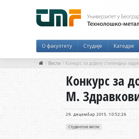
O факултету
Студије
Катедре
Вести
Конкурс за доделу стипендија заду
Конкурс за д
М. Здравкови
29. децембар 2015. 10:52:26
Студентске вести