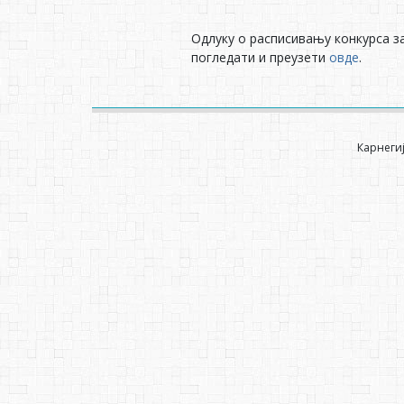
Одлуку о расписивању конкурса з
погледати и преузети
овде
.
Карнегиј