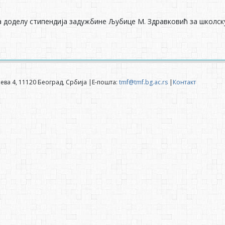
а доделу стипендија задужбине Љубице М. Здравковић за школск
ева 4, 11120 Београд, Србија |Е-пошта:
tmf@tmf.bg.ac.rs
|
Контакт