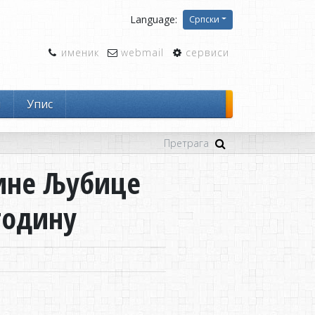
Language:
Српски
именик
webmail
сервиси
и
Упис
бине Љубице
годину