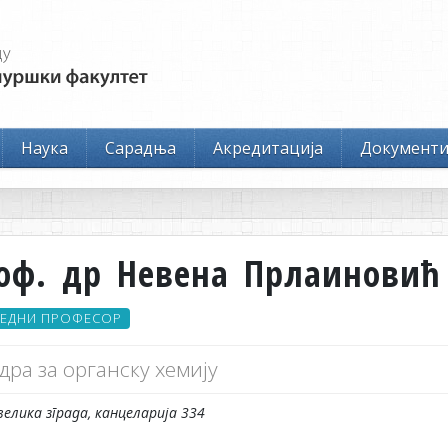
Наука
Сарадња
Акредитација
Документ
оф. др Невена Прлаиновић
ЕДНИ ПРОФЕСОР
дра за органску хемију
велика зграда, канцеларија 334