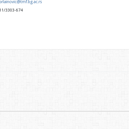
prlainovic@tmf.bg.ac.rs
11/3303-674