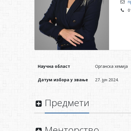
n
0
Научна област
Органска хемија
Датум избора у звање
27. јун 2024.
Предмети
Менторство