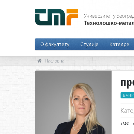
O факултету
Студије
Катедре
Насловна
пр
ВАНР
Кате
ТМФ - 