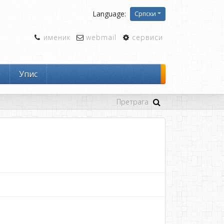
Language:
Српски
именик
webmail
сервиси
и
Упис