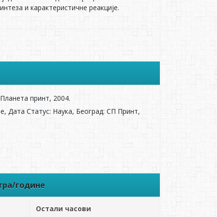
интеза и карактеристичне реакције.
 Планета принт, 2004.
e, Дaтa Стaтус: Наука, Бeoгрaд: СП Принт,
тра/године
Остали часови