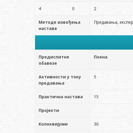
4
0
2
Методе извођења
Предавања, експер
наставе
Предиспитне
Поена
обавезе
Активности у току
5
предавања
Практична настава
15
Пројекти
Колоквијуми
30