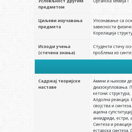
Условљност другим
Органска xемија I
предметом
Циљеви изучавања
Упознавање са осн
предмета
зависности физичк
Корелација структ
Исходи учења
Студенти стичу ос
(стечена знања)
проблема из синте
Садржај теоријске
Амини и њихови дер
наставе
диазокупловања. П
кетони: структура,
Алдолна реакција. 
својства и синтеза
ацилна супституциј
анхидриди, естри, 
Синтеза и реакциј
естарска синтеза.