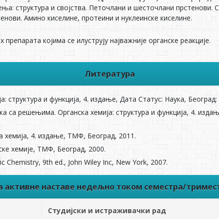
ња: структура и својства. Петочлани и шесточлани прстенови. С
енови. Амино киселине, протеини и нуклеинске киселине.
х препарата којима се илуструју најважније органске реакције.
Литература
ja: структура и функција, 4. издaњe, Дaтa Стaтус: Наука, Бeoгрaд:
а са решењима. Oргaнскa хeмиja: структура и функција, 4. издaњ
 хeмиjа, 4. издање, ТМФ, Бeoгрaд, 2011.
ске хемије, ТМФ, Бeoгрaд, 2000.
 Chemistry, 9th ed., John Wiley Inc, New York, 2007.
ва активне наставе недељно током семестра/тримес
Студијски и истраживачки рад