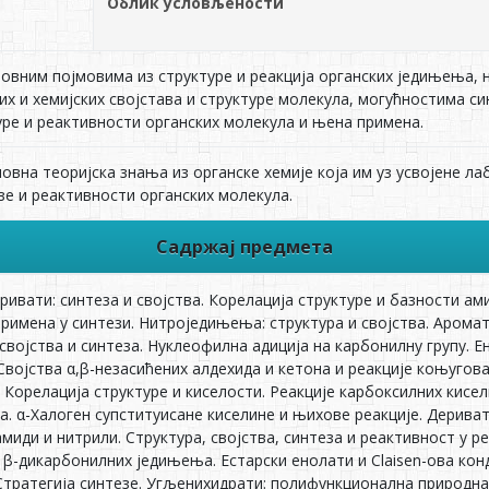
Облик условљености
овним појмовима из структуре и реакција органских једињења,
их и хемијских својстава и структуре молекула, могућностима с
уре и реактивности органских молекула и њена примена.
новна теоријска знања из органске хемије која им уз усвојене 
зе и реактивности органских молекула.
Садржај предмета
ивати: синтеза и својства. Корелација структуре и базности ам
римена у синтези. Нитроједињења: структура и својства. Арома
 својства и синтеза. Нуклеофилна адиција на карбонилну групу. 
Својства α,β-незасићених алдехида и кетона и реакције коњугова
. Корелација структуре и киселости. Реакције карбоксилних кисе
а. α-Халоген супституисане киселине и њихове реакције. Дерива
амиди и нитрили. Структура, својства, синтеза и реактивност у р
е β-дикарбонилних једињења. Естарски енолати и Claisen-ова ко
 Стратегија синтезе. Угљенихидрати: полифункционална природн