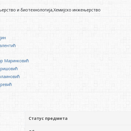
њерство и биотехнологија,Хемијско инжењерство
јин
алентић
ар Маринковић
Тришовић
рлаиновић
аревић
Статус предмета