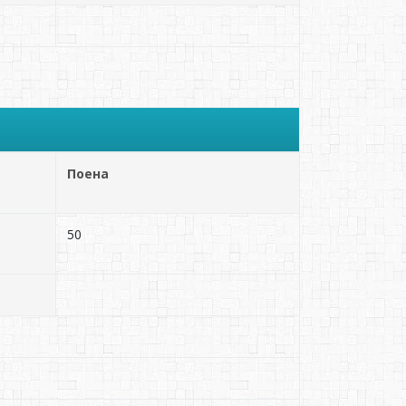
Поена
50