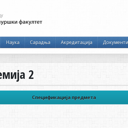
Наука
Сарадња
Акредитација
Документ
емија 2
Спецификација предмета