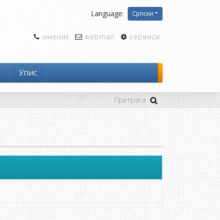
Language:
Српски
именик
webmail
сервиси
и
Упис