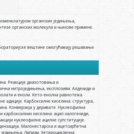
 номенклатуром органских једињења,
интезе органских молекула и њихове примене.
лабораторијске вештине омогућавају решавање
ина. Реакције диазотовања и
тична нитроједињења, експлозиви. Алдехиди и
Енолати и еноли. Кето-енолна равнотежа.
не адиције. Карбоксилне киселина: структура,
лина. Конверзија у деривате. Нуклеофилна
ти карбоксилних киселина: ацил-халогениди,
еакцији нуклеофилне ацилне супституције.
ндензација. Малонестарска и ацетсирћетна
а једињења. Липиди. Хетероциклична