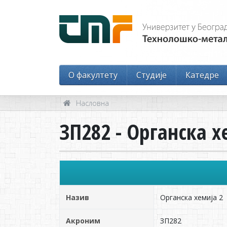
O факултету
Студије
Катедре
Насловна
ЗП282 - Органска х
Назив
Органска хемија 2
Акроним
ЗП282