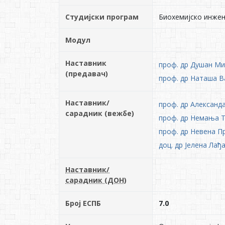
Студијски програм
Биохемијско инже
Модул
Наставник
проф. др Душан Ми
(предавач)
проф. др Наташа В
Наставник/
проф. др Александ
сарадник (вежбе)
проф. др Немања 
проф. др Невена П
доц. др Јелена Лађ
Наставник/
сарадник (ДОН)
Број ЕСПБ
7.0