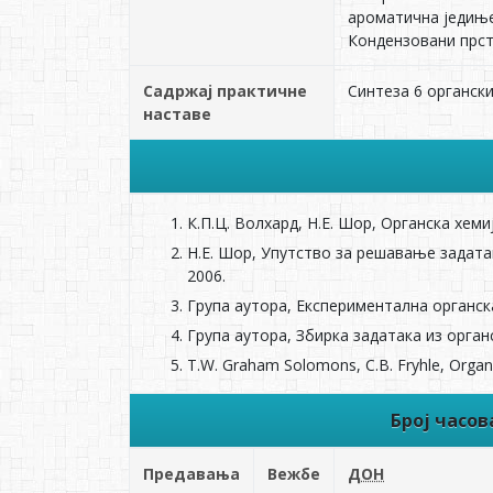
ароматична једиње
Кондензовани прст
Садржај практичне
Синтеза 6 органски
наставе
К.П.Ц. Вoлхaрд, Н.E. Шoр, Oргaнскa хeми
Н.E. Шoр, Упутство за решавање задатак
2006.
Групa aутoрa, Експериментална оргaнска
Групa aутoрa, Збирка задатака из орган
T.W. Graham Solomons, C.B. Fryhle, Organic
Број часо
Предавања
Вежбе
ДОН