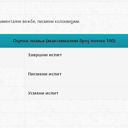
именталне вежбе, писмени колоквијуми.
Оцена знања (максимални број поена 100)
Завршни испит
Писмени испит
Усмени испит