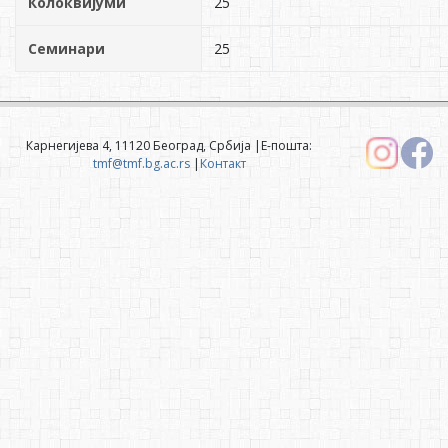
Колоквијуми
25
Семинари
25
Карнегијева 4, 11120 Београд, Србија |Е-пошта:
tmf@tmf.bg.ac.rs
|
Контакт