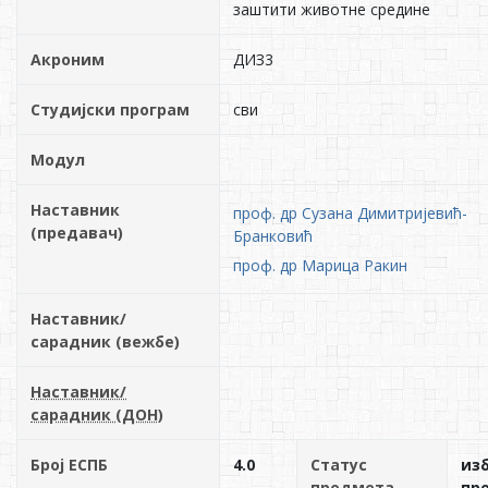
заштити животне средине
Акроним
ДИЗ3
Студијски програм
сви
Модул
Наставник
проф. др Сузана Димитријевић-
(предавач)
Бранковић
проф. др Марица Ракин
Наставник/
сарадник (вежбе)
Наставник/
сарадник (ДОН)
Број ЕСПБ
4.0
Статус
из
предмета
пр