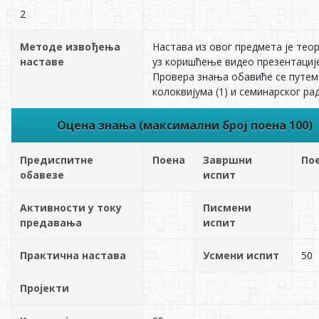
2
Методе извођења
Настава из овог предмета је теор
наставе
уз коришћење видео презентације
Провера знања обавиће се путем
колоквијума (1) и семинарског рада
Оцена знања (максимални број поена 100)
Предиспитне
Поена
Завршни
По
обавезе
испит
Активности у току
Писмени
предавања
испит
Практична настава
Усмени испит
50
Пројекти