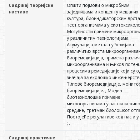
Садржај теоријске
Општи појмови о микробним
наставе
заједницама и концепту мешаних
култура, биоиндикаторским врста
тест организмима у екотоксиколог
Могућности примене микроорган
у различитим технологијама. ;
Акумулација метала у ћелијама
различитих врста микроорганизам
Биоремедијација, примена различ
микроорганизама и њихов потенц
процесима ремедијације који су о
значаја за еколошко инжењерство
Типове биоремедијације, монито
биоремедијације. ; Модел
биотехнолошке примене
микроорганизама у заштити жив
средине, третман биолошког отпа
Постојеће регулативе код нас и у 
; .
Садржај практичне