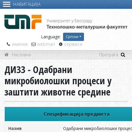
НАВИГАЦИЈА
Language:
Српски
именик
webmail
сервиси
Насловна
ДИЗ3 - Одабрани
микробиолошки процеси у
заштити животне средине
Спецификација предмета
Назив
Одабрани микробиолошки процес