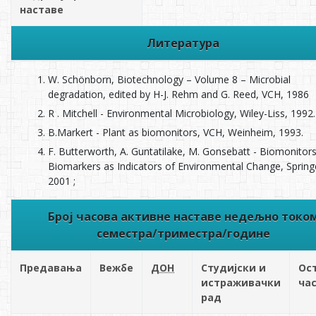
наставе
Литература
W. Schönborn, Biotechnology – Volume 8 – Microbial
degradation, edited by H-J. Rehm and G. Reed, VCH, 1986
R . Mitchell - Environmental Microbiology, Wiley-Liss, 1992.
B.Markert - Plant as biomonitors, VCH, Weinheim, 1993.
F. Butterworth, A. Guntatilake, M. Gonsebatt - Biomonitor
Biomarkers as Indicators of Environmental Change, Spring
2001 ;
Број часова активне наставе недељно токо
семестра/триместра/године
Предавања
Вежбе
ДОН
Студијски и
Ос
истраживачки
ча
рад