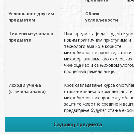
Условљност другим
Облик
предметом
условљености
Циљеви изучавања
Циљ предмета је да студенте упо
предмета
новим практичним приступима и
технологијама које користе
микробиолошке процесе, са знач
микроорганизама као еколошких
чиниоца као и са њиховом улогом
процесима ремедијације.
Исходи учења
Кроз савладавање курса омогућа
(стечена знања)
стицање знања о комплексности
микробиолошких процеса у обла
заштите животне средине и вешт
предвиђање будућег стања екоси
Садржај предмета