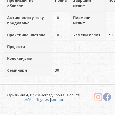
Предиспитне
Поена
Завршни
По
обавезе
испит
Активности у току
10
Писмени
предавања
испит
Практична настава
10
Усмени испит
50
Пројекти
Колоквијуми
Семинари
30
Карнегијева 4, 11120 Београд, Србија |Е-пошта:
tmf@tmf.bg.ac.rs
|
Контакт