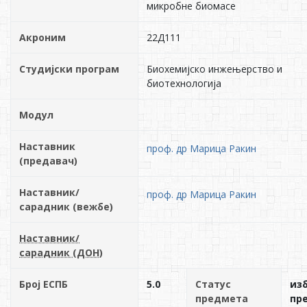
микробне биомасе
Акроним
22Д111
Студијски програм
Биохемијско инжењерство и
биотехнологија
Модул
Наставник
проф. др Марица Ракин
(предавач)
Наставник/
проф. др Марица Ракин
сарадник (вежбе)
Наставник/
сарадник (ДОН)
Број ЕСПБ
5.0
Статус
из
предмета
пр