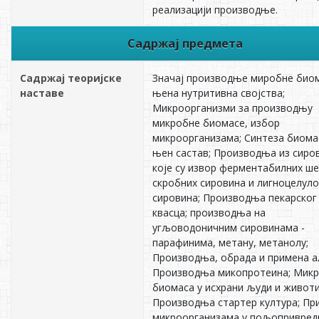
реализацији производње.
Садржај предмета
Садржај теоријске
Значај производње миробне биом
наставе
њена нутритивна својства;
Микроорганизми за производњу
микробне биомасе, избор
микроорганизама; Синтеза биома
њен састав; Производња из сиро
које су извор ферментабилних ше
скробних сировина и лигноцелуло
сировина; Производња пекарског
квасца; производња на
угљоводоничним сировинама -
парафинима, метану, метанолу;
Производња, обрада и примена а
Производња микопротеина; Мик
биомаса у исхрани људи и живот
Производња стартер култура; Пр
микроорганизама у пољопривред