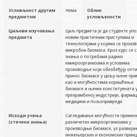
Условљност другим
Нема
Облик
предметом
условљености
Циљеви изучавања
Циљ предмета је да студенте упо
предмета
новим практичним приступима и
технологијама у којима се произ
микробна биомаса. Кроз курс се 
знања о потребама радних
кмикроорганизама и условима
производње који обезбеђују опт
принос биомасе у циљу њене при
као и могућностима коришћења
биомасе и њених конституената 
прехрамбеној индустрији, фармац
медицини и пољопривреди.
Исходи учења
Сагледавање могућности примен
(стечена знања)
различитих микроорганизама у
производњи биомасе, уз развија
инжењерских и економских принц