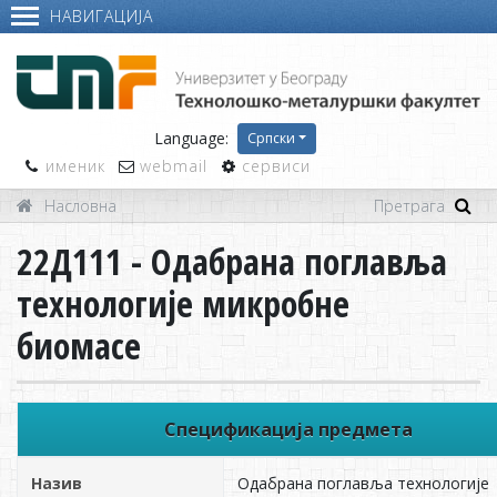
НАВИГАЦИЈА
Language:
Српски
именик
webmail
сервиси
Насловна
22Д111 - Одабрана поглавља
технологије микробне
биомасе
Спецификација предмета
Назив
Одабрана поглавља технологије