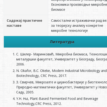
Економика производње микробн
биомасе
Садржај практичне
Самостални истраживачки рад вез
наставе
за теоријску анализу конкретне
микробне технологије
Литература
С. Шилер- Маринковић, Микробна биомаса, Технолошк
металуршки факултет, Универзитет у Београду, Београ
2006.
N. Okafor, B.C. Okeke, Modern Industrial Microbiology and
Biotechnology, CRC Press, 2017.
З. Свирчев, Микроалге и цијанобактерије у биотехноло
Природно-математички факултет, Универзитет у Нов
Саду, 2005.
Y.H. Hui, Plant-Based Fermented Food and Beverage
Technology,CRC Press, 2012.