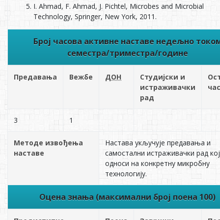
I. Ahmad, F. Ahmad, J. Pichtel, Microbes and Microbial
Technology, Springer, New York, 2011.
Број часова активне наставе недељно токо
семестра/триместра/године
Предавања
Вежбе
ДОН
Студијски и
Ос
истраживачки
ча
рад
3
1
Методе извођења
Настава укључује предавања и
наставе
самостални истраживачки рад кој
односи на конкретну микробну
технологију.
Оцена знања (максимални број поена 100)