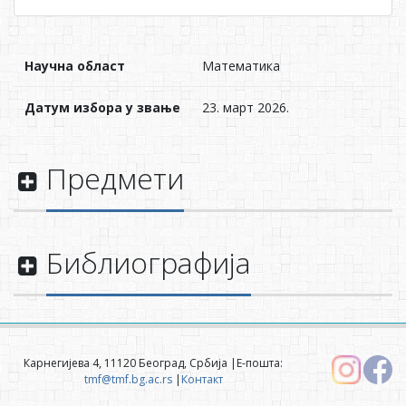
Научна област
Математика
Датум избора у звање
23. март 2026.
Предмети
Библиографија
Карнегијева 4, 11120 Београд, Србија |Е-пошта:
tmf@tmf.bg.ac.rs
|
Контакт