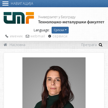
НАВИГАЦИЈА
Language:
Српски
именик
webmail
сервиси
Насловна