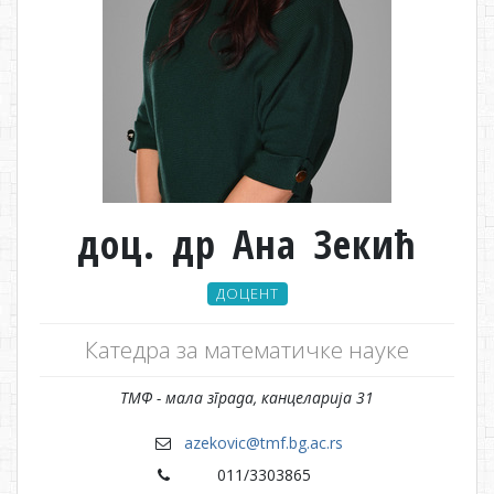
доц. др Ана Зекић
ДОЦЕНТ
Катедра за математичке науке
ТМФ - мала зграда, канцеларија 31
azekovic@tmf.bg.ac.rs
011/3303865