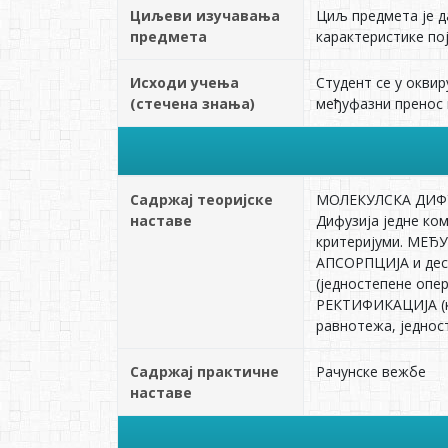
Циљеви изучавања
Циљ предмета је д
предмета
карактеристике по
Исходи учења
Студент се у оквир
(стечена знања)
међуфазни пренос 
Садржај теоријске
МОЛЕКУЛСКА ДИФУЗИ
наставе
Дифузија једне ко
критеријуми. МЕЂУ
АПСОРПЦИЈА и десо
(једностепене опер
РЕКТИФИКАЦИЈА (ко
равнотежа, једнос
Садржај практичне
Рачунске вежбе
наставе