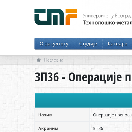
O факултету
Студије
Катедре
Насловна
ЗП36 - Операције 
Назив
Операције преноса
Акроним
ЗП36