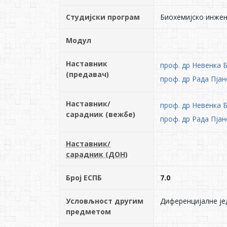
Студијски програм
Биохемијско инже
Модул
Наставник
проф. др Невенка
(предавач)
проф. др Рада Пја
Наставник/
проф. др Невенка
сарадник (вежбе)
проф. др Рада Пја
Наставник/
сарадник (ДОН)
Број ЕСПБ
7.0
Условљност другим
Диференцијалне је
предметом