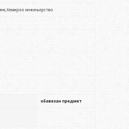
ине,Хемијско инжењерство
обавезан предмет