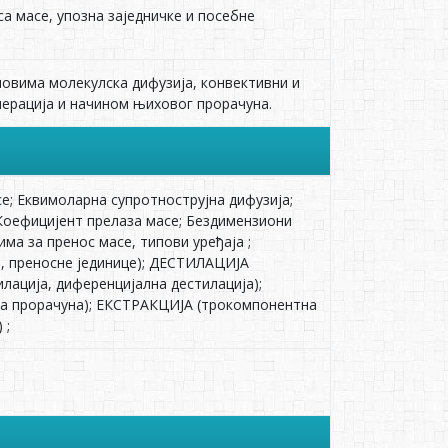
 масе, упозна заједничке и посебне
јмовима молекулска дифузија, конвективни и
перација и начином њиховог прорачуна.
; Еквимоларна супротнострујна дифузија;
оефицијент прелаза масе; Бездимензиони
а за пренос масе, типови уређаја ;
н, преносне јединице); ДЕСТИЛАЦИЈА
илација, диференцијална дестилација);
да прорачуна); ЕКСТРАКЦИЈА (трокомпонентна
 ;