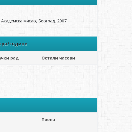
, Академска мисао, Београд, 2007
тра/године
ачки рад
Остали часови
Поена