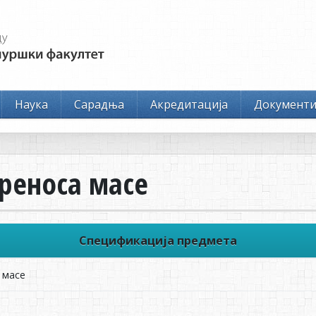
Наука
Сарадња
Акредитација
Документ
преноса масе
Спецификација предмета
 масе