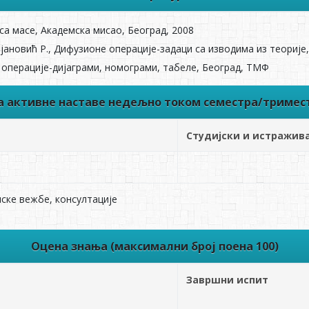
са масе, Aкадемска мисао, Београд, 2008
јановић Р., Дифузионе операције-задаци са изводима из теорије
 операције-дијаграми, номограми, табеле, Београд, ТМФ
ва активне наставе недељно током семестра/тримес
Студијски и истражив
ске вежбе, консултације
Оцена знања (максимални број поена 100)
Завршни испит