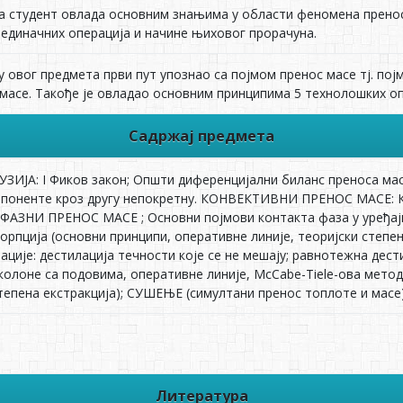
а студент овлада основним знањима у области феномена преноса
јединачних операција и начине њиховог прорачуна.
у овог предмета први пут упознао са појмом пренос масе тј. по
масе. Такође је овладао основним принципима 5 технолошких о
Садржај предмета
ЈА: I Фиков закон; Општи диференцијални биланс преноса масе
мпоненте кроз другу непокретну. КОНВЕКТИВНИ ПРЕНОС МАСЕ: К
ФАЗНИ ПРЕНОС МАСЕ ; Основни појмови контакта фаза у уређајим
рпција (основни принципи, оперативне линије, теоријски степе
ације: дестилација течности које се не мешају; равнотежна дест
лоне са подовима, оперативне линије, McCabe-Tiele-ова мето
тепена екстракција); СУШЕЊЕ (симултани пренос топлоте и масе)
Литература