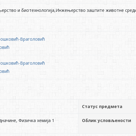
њерство и биотехнологија,Инжењерство заштите животне сред
 Бошковић-Враголовић
новић
 Бошковић-Враголовић
новић
Статус предмета
дначине, Физичка хемија 1
Облик условљености