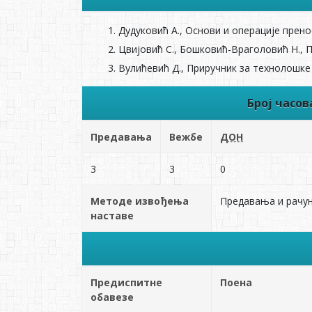
Дудуковић А., Основи и операције прено
Цвијовић С., Бошковић-Враголовић Н., П
Вулићевић Д., Приручник за технолошке
Број часо
Предавања
Вежбе
ДОН
3
3
0
Методе извођења
Предавања и рачун
наставе
Предиспитне
Поена
обавезе