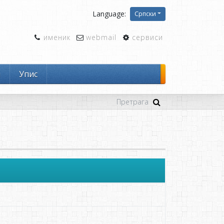
Language:
Српски
именик
webmail
сервиси
и
Упис