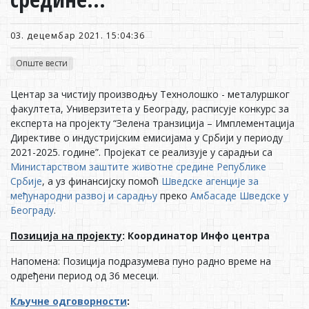
03. децембар 2021. 15:04:36
Опште вести
Центар за чистију производњу Технолошко - металуршког
факултета, Универзитета у Београду, расписује конкурс за
експерта на пројекту “Зелена транзиција – Имплементација
Директиве о индустријским емисијама у Србији у периоду
2021-2025. године”. Пројекат се реализује у сарадњи са
Министарством заштите животне средине Републике
Србије
, а уз финансијску помоћ
Шведске агенције за
међународни развој и сарадњу
преко
Амбасаде Шведске у
Београду
.
Позиција на пројекту
: Координатор Инфо центра
Напомена: Позиција подразумева пуно радно време на
одређени период од 36 месеци.
Кључне одговорности
: