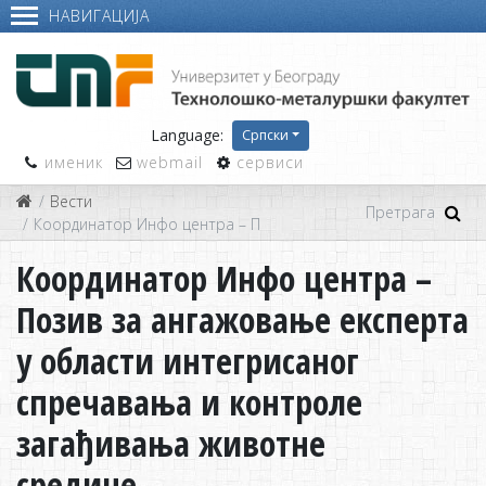
НАВИГАЦИЈА
Language:
Српски
именик
webmail
сервиси
Вести
Координатор Инфо центра – Позив за ангажовање експерта 
Координатор Инфо центра –
Позив за ангажовање експерта
у области интегрисаног
спречавања и контроле
загађивања животне
средине...