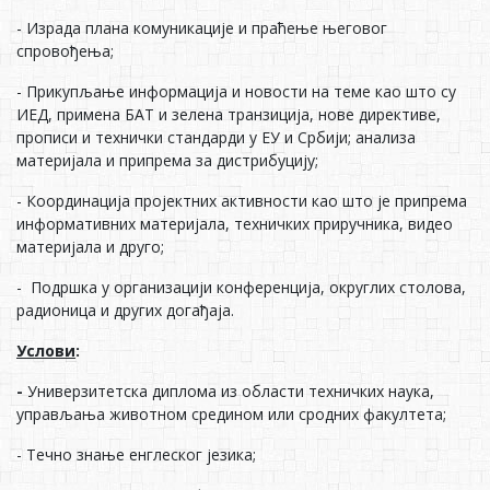
- Израда плана комуникације и праћење његовог
спровођења;
- Прикупљање информација и новости на теме као што су
ИЕД, примена БАТ и зелена транзиција, нове директиве,
прописи и технички стандарди у ЕУ и Србији; анализа
материјала и припрема за дистрибуцију;
- Координација пројектних активности као што је припрема
информативних материјала, техничких приручника, видео
материјала и друго;
- Подршка у организацији конференција, округлих столова,
радионица и других догађаја.
Услови
:
-
Универзитетска диплома из области техничких наука,
управљања животном средином или сродних факултета;
- Течно знање енглеског језика;