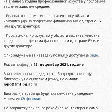
- Најмање 5 година професионалног искуства у пословима
заштите животне средине;
- Релевантно професионално искуство у области
комуникација на пројектима финансираним од стране ЕУ
или других донатора;
- Професионално искуство у области заштите животне
средине на пројектима финансираним од стране ЕУ или
других донатора.
Опис задужења за наведену позицију доступан је
овде
.
Рок за пријаву је
15. децембар 2021. године
.
Заинтересовани кандидати треба да доставе своју
биографију на енглеском језику, на е-маил:
ippc@tmf.bg.ac.rs
Биографија треба да буде припремљена у следеćем
формату:
CV формаt
По завршетку пријавног рока биће контактирани само