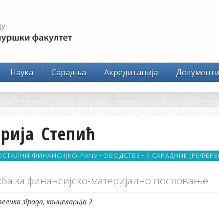
Наука
Сарадња
Акредитација
Документ
рија Степић
СТАЛНИ ФИНАНСИЈКО-РАЧУНОВОДСТВЕНИ САРАДНИК (РЕФЕРЕН
ба за финансијско-материјално пословање
велика зграда, канцеларија 2