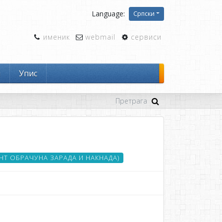
Language:
Српски
именик
webmail
сервиси
и
Упис
Т ОБРАЧУНА ЗАРАДА И НАКНАДА)