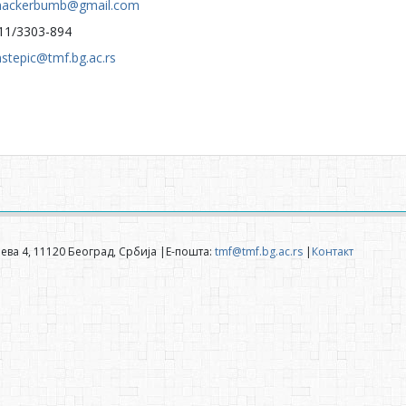
ackerbumb@gmail.com
11/3303-894
stepic@tmf.bg.ac.rs
ева 4, 11120 Београд, Србија |Е-пошта:
tmf@tmf.bg.ac.rs
|
Контакт