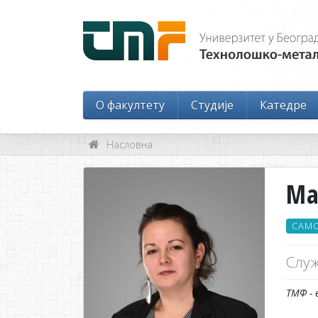
O факултету
Студије
Катедре
Насловна
Ма
САМО
Служ
ТМФ - 