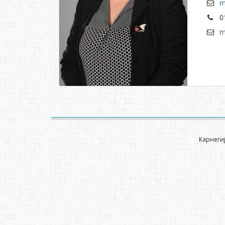
m
0
m
Карнегиј