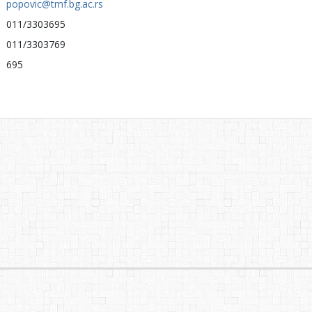
popovic@tmf.bg.ac.rs
011/3303695
011/3303769
695