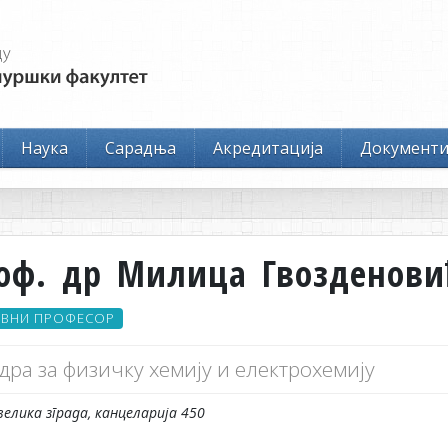
Наука
Сарадња
Акредитација
Документ
оф. др Милица Гвозденови
ОВНИ ПРОФЕСОР
дра за физичку хемију и електрохемију
велика зграда, канцеларија 450