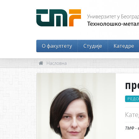
O факултету
Студије
Катедре
Насловна
пр
РЕД
Кате
ТМФ - 