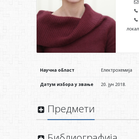
локал
Научна област
Електрохемијa
Датум избора у звање
20. јун 2018.
Предмети
Библиографија