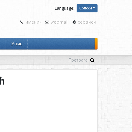
Language:
Српски
именик
webmail
сервиси
и
Упис
ћ