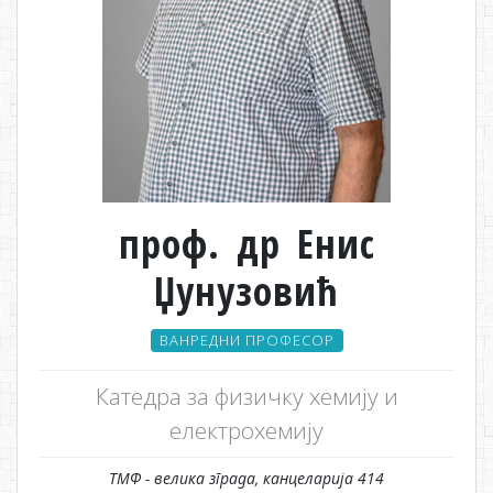
проф. др Енис
Џунузовић
ВАНРЕДНИ ПРОФЕСОР
Катедра за физичку хемију и
електрохемију
ТМФ - велика зграда, канцеларија 414