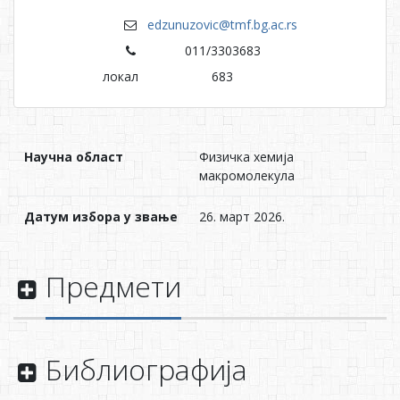
edzunuzovic@tmf.bg.ac.rs
011/3303683
локал
683
Научна област
Физичка хемија
макромолекула
Датум избора у звање
26. март 2026.
Предмети
Библиографија