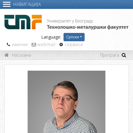
НАВИГАЦИЈА
Language:
Српски
именик
webmail
сервиси
Насловна