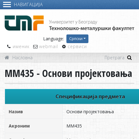
НАВИГАЦИЈА
Language:
Српски
именик
webmail
сервиси
Насловна
ММ435 - Основи пројектовања
Спецификација предмета
Назив
Основи пројектовања
Акроним
ММ435