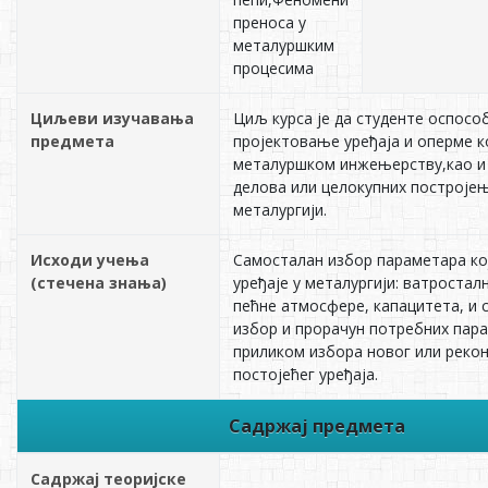
преноса у
металуршким
процесима
Циљеви изучавања
Циљ курса је да студенте оспосо
предмета
пројектовање уређаја и оперме к
металуршком инжењерству,као и
делова или целокупних постројењ
металургији.
Исходи учења
Самосталан избор параметара ко
(стечена знања)
уређаје у металургији: ватростал
пећне атмосфере, капацитета, и 
избор и прорачун потребних пар
приликом избора новог или рекон
постојећег уређаја.
Садржај предмета
Садржај теоријске