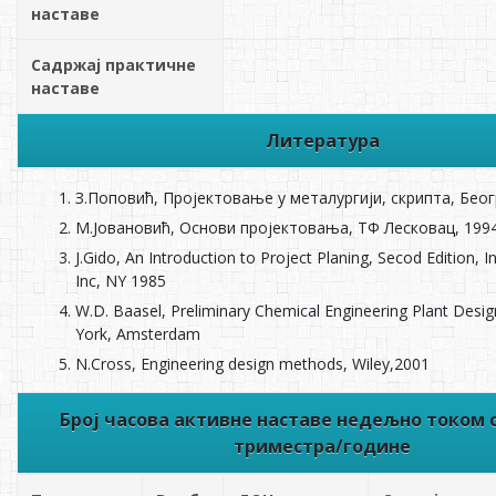
наставе
Садржај практичне
наставе
Литература
З.Поповић, Пројектовање у металургији, скрипта, Беог
М.Јовановић, Основи пројектовања, ТФ Лесковац, 199
J.Gido, An Introduction to Project Planing, Secod Edition, In
Inc, NY 1985
W.D. Baasel, Preliminary Chemical Engineering Plant Desig
York, Amsterdam
N.Cross, Engineering design methods, Wiley,2001
Број часова активне наставе недељно током 
триместра/године