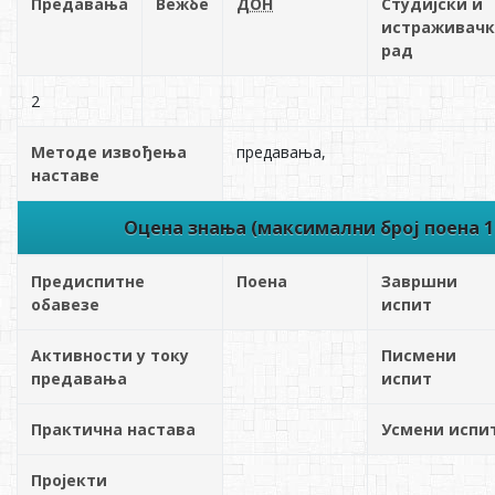
Предавања
Вежбе
ДОН
Студијски и
истраживач
рад
2
Методе извођења
предавања,
наставе
Оцена знања (максимални број поена 1
Предиспитне
Поена
Завршни
обавезе
испит
Активности у току
Писмени
предавања
испит
Практична настава
Усмени испи
Пројекти