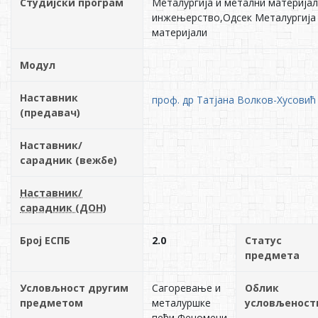
Студијски програм
Металургија и метални материја
инжењерство,Одсек Металургија
материјали
Модул
Наставник
проф. др Татјана Волков-Хусовић
(предавач)
Наставник/
сарадник (вежбе)
Наставник/
сарадник (ДОН)
Број ЕСПБ
2.0
Статус
предмета
Условљност другим
Сагоревање и
Облик
предметом
металуршке
условљеност
пећи,Феномени