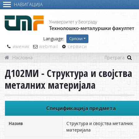
НАВИГАЦИЈА
Language:
Српски
именик
webmail
сервиси
Насловна
Д102МИ - Структура и својства
металних материјала
Спецификација предмета
Назив
Структура и својства металних
материјала