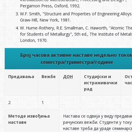
Pergamon Press, Oxford, 1992.
W.F. Smith, "Structure and Properties of Engineering Alloys
Graw-Hill, New York, 1981.
W. Hume-Rothery, R.E. Smallman, C. Haworth, "Atomic Th
for Students of Metallurgy", 5th ed., The Institute of Metal
London, 1970.
Број часова активне наставе недељно токо
семестра/триместра/године
Предавања
Вежбе
ДОН
Студијски и
Ос
истраживачки
ча
рад
2
1
Методе извођења
Настава се одвија у виду предав
наставе
рачунских вежби. Студенти у току
наставе треба да ураде семинарск