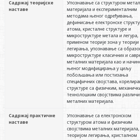
Садржај теоријске
Упознавање са структуром метал
наставе
материјала и експерименталним
методама њеног одређивања,
дефинисање електронске структу
атома, кристалне структуре и
микроструктуре метала и легура,
применом теорије зона у теорији
легирања, упознавање са образ
микроструктуре класичних и савр
металних материјала као и начи
њеног модифицирања у циљу
побољшања или постизања
специфичних својстава, корелир
структуре са физичким, механичк
технолошким својствима различи
металних материјала.
Садржај практичне
Упознавање са електронском
наставе
структуром атома и физичким
својствима металних материјала,
теоријом легирања, кристалном