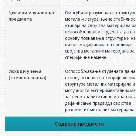
Циљеви изучавања
Омогућити разумевање структур
предмета
метала и легура, њене стабилнос
утицаја на својства материјала р
оспособљавања студената да на
основу познавања структуре и н
њеног модифицирања предвиде
својства металних материјала за
специфичне намене.
Исходи учења
Оспособљавање студената да на
(стечена знања)
основу познавања теорије легир
структуре металних материјала и
могућности експерименталних м
за њено квалитативно и квантит
дефинисање предвиди својства
различитих металних материјала.
Садржај предмета