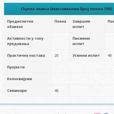
Оцена знања (максимални број поена 100)
Предиспитне
Поена
Завршни
По
обавезе
испит
Активности у току
Писмени
предавања
испит
Практична настава
20
Усмени испит
40
Пројекти
Колоквијуми
Семинари
40