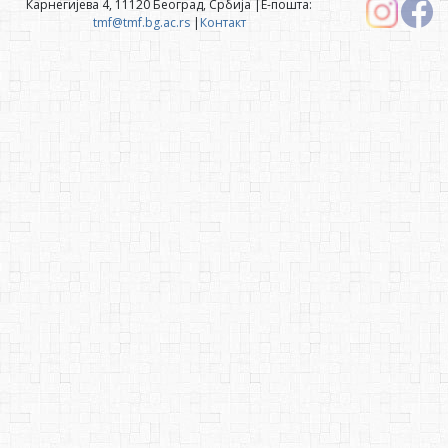
Карнегијева 4, 11120 Београд, Србија |Е-пошта:
tmf@tmf.bg.ac.rs
|
Контакт