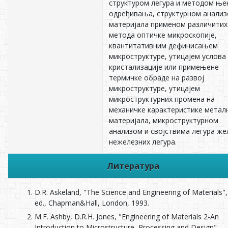
структуром легура и методом ње
одређивања, структурном анали
материјала применом различитих
метода оптичке микроскопије,
квантитативним дефинисањем
микроструктуре, утицајем услова
кристализације или примењене
термичке обраде на развој
микроструктуре, утицајем
микроструктурних промена на
механичке карактеристике метал
материјала, микроструктурном
анализом и својствима легура же
нежелезних легура.
Литература
D.R. Askeland, "The Science and Engineering of Materials",
ed., Chapman&Hall, London, 1993.
M.F. Ashby, D.R.H. Jones, "Engineering of Materials 2-An
Introduction to Microstructure, Processing and Design",