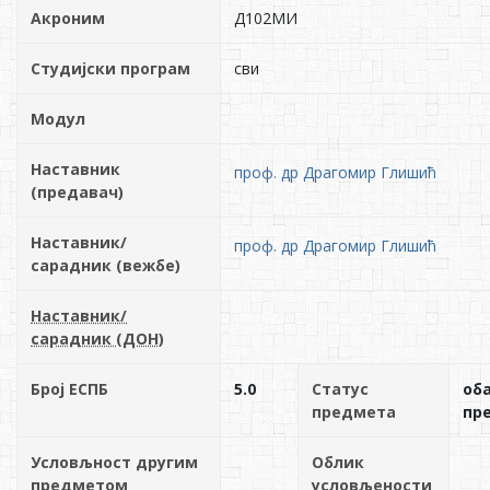
Акроним
Д102МИ
Студијски програм
сви
Модул
Наставник
проф. др Драгомир Глишић
(предавач)
Наставник/
проф. др Драгомир Глишић
сарадник (вежбе)
Наставник/
сарадник (ДОН)
Број ЕСПБ
5.0
Статус
об
предмета
пр
Условљност другим
Облик
предметом
условљености