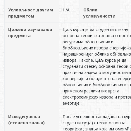
Условљност другим
Н/А
Облик
предметом
условљености
Циљеви изучавања
Циљ курса је да студенти стекну
предмета
основна теоријска знања о пост
ресурсима обновљивих и
биобновљивих извора енергије-к
најраширенијег облика обновљив
извора. Такође, циљ курса је да
студенати стекну основна теоријс
практична знања о могућностима
конверзије и складиштења енерги
обновљивих и биобновљивих из
применом различитих врста
електрохемијских извора и претв
енергије. ;
Исходи учења
После успешног савладавања кур
(стечена знања)
студенти су: (а) стекли основна
теоријска ; знања која им омогућ