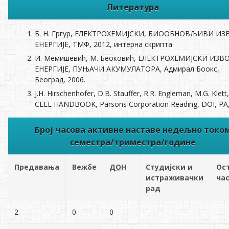
Литература
Б. Н. Гргур, ЕЛЕКТРОХЕМИЈСКИ, БИООБНОВЉИВИ И
ЕНЕРГИЈЕ, ТМФ, 2012, интерна скрипта
И. Мемишевић, М. Беоковић, ЕЛЕКТРОХЕМИЈСКИ ИЗВ
ЕНЕРГИЈЕ, ПУЊАЧИ АКУМУЛАТОРА, Адмирал Боокс,
Београд, 2006.
J.H. Hirschenhofer, D.B. Stauffer, R.R. Engleman, M.G. Klett
CELL HANDBOOK, Parsons Corporation Reading, DOI, PA
Број часова активне наставе недељно токо
семестра/триместра/године
Предавања
Вежбе
ДОН
Студијски и
Ос
истраживачки
ча
рад
2
0
0