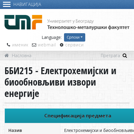
НАВИГАЦИЈА
Language:
Српски
именик
webmail
сервиси
Насловна
ББИ215 - Електрохемијски и
биообновљиви извори
енергије
Спецификација предмета
Назив
Електрохемијски и биообновљив