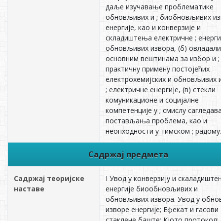
даље изучавање проблематике
обновљивих и ; биобновљивих и
енергије, као и конверзије и
складиштења електричне ; енерги
обновљивих извора, (б) овладали
основним вештинама за избор и ;
практичну примену постојећих
електрохемијских и обновљивих 
; електричне енергије, (в) стекли
комуникационе и социјалне
компетенције у ; смислу сагледав
постављања проблема, као и
неопходности у тимском ; радому.
Садржај предмета
Садржај теоријске
I Увод у конверзију и скаладишт
наставе
енергије биообновљивих и
обновљивих извора. Увод у обн
изворе енергије; Ефекат и гасови
стаклене баште; Кјото протокол;