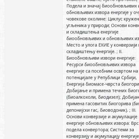
Подела и значај биообновљивих 
обновљивих извора енергије у о
човекове околине: Циклус круже
угљеника у природи; Основи конв
и складиштења енергије
биообновљивих и обновљивих из
Место и улога ЕХИЕ у конверзији 
складиштењу енергије. ; II.
Биообновљиви извори енергије:
Ресурси биообновљивих извора
енергије са посебним освртом на
потенцијале у Републици Србији,
Енергија биомасе-чврста биогори
Добијање и примена течних биог
(биоалкохоли, биодизел); Добија
примена гасовитих биогорива (би
депонијски гас, биоводоник). ; III.
Основи конверзије и акумулације
енергије обновљивих извора: Врс
подела конвертора; Системи за
конверзију и акумулацију енергије. 