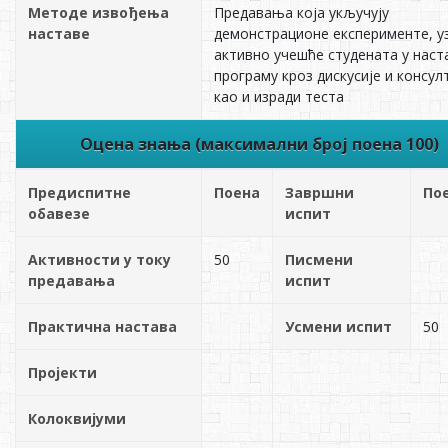
Методе извођења
Предавања која укључују
наставе
демонстрационе експерименте, у
активно учешће студената у нас
програму кроз дискусије и консул
као и изради теста
Оцена знања (максимални број поена 100)
Предиспитне
Поена
Завршни
По
обавезе
испит
Активности у току
50
Писмени
предавања
испит
Практична настава
Усмени испит
50
Пројекти
Колоквијуми