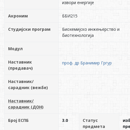
извори енергије
Акроним
ББИ215
Студијски програм
Биохемијско инжењерство и
биотехнологија
Модул
Наставник
проф. др Бранимир Гргур
(предавач)
Наставник/
сарадник (вежбе)
Наставник/
сарадник (ДОН)
Број ЕСПБ
3.0
Статус
из
предмета
пр