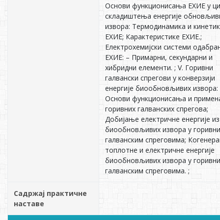
Основи функционисања ЕХИЕ у ц
складиштења енергије обновљив
извора: Термодинамика и кинети
ЕХИЕ; Карактеристике ЕХИЕ.;
Електрохемијски системи одабра
ЕХИЕ: – Примарни, секундарни и
хибридни елементи. ; V. Горивни
галвански спрегови у конверзији
енергије биообновљивих извора:
Основи функционисања и примен
горивних галванских спрегова;
Добијање електричне енергије из
биообновљивих извора у горивн
галванским спреговима; Когенера
топлотне и електричне енергије
биообновљивих извора у горивн
галванским спреговима. ;
Садржај практичне
наставе