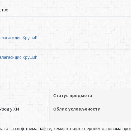
ство
алагасидис Крушић
алагасидис Крушић
Статус предмета
Увод у ХИ
Облик условљености
ата са својствима нафте, хемијско-инжењерским основама проц