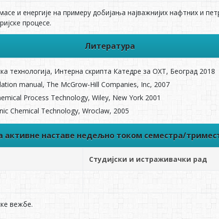
масе и енергије на примеру добијања најважнијих нафтних и пет
ријске процесе.
Литература
ска технологија, Интерна скрипта Катедре за ОХТ, Београд 2018
lation manual, The McGrow-Hill Companies, Inc, 2007
 Chemical Process Technology, Wiley, New York 2001
anic Chemical Technology, Wroclaw, 2005
ва активне наставе недељно током семестра/тримес
Студијски и истраживачки рад
ке вежбе.