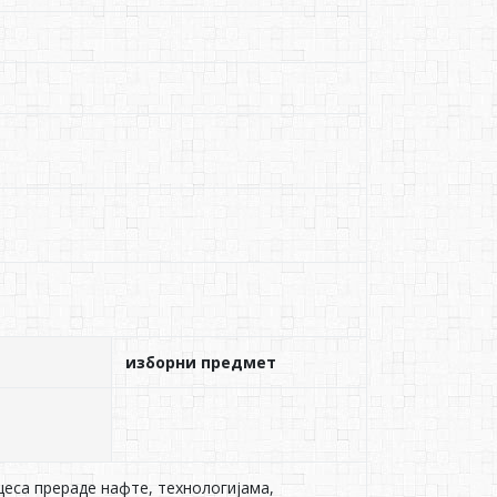
изборни предмет
еса прераде нафте, технологијама,