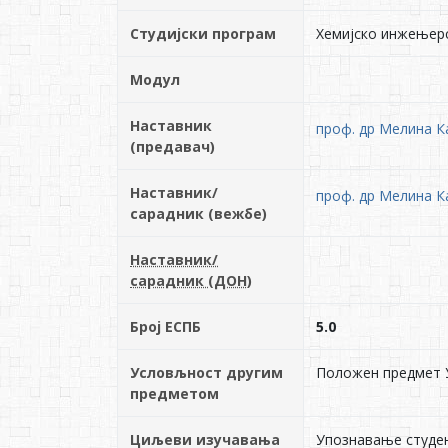
Студијски програм
Хемијско инжењер
Модул
Наставник
проф. др Мелина К
(предавач)
Наставник/
проф. др Мелина К
сарадник (вежбе)
Наставник/
сарадник (ДОН)
Број ЕСПБ
5.0
Условљност другим
Положен предмет 
предметом
Циљеви изучавања
Упознавање студен