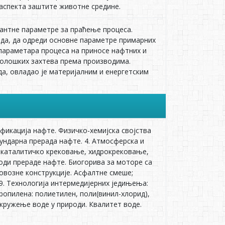
аспекта заштите животне средине.
вантне параметре за праћење процеса.
ода, да одреди основне параметре примарних
 параметара процеса на приносе нафтних и
колошких захтева према производима.
а, овладао је материјалним и енергетским
фикација нафте. Физичко-хемијска својства
кундарна прерада нафте. 4. Атмосферска и
и каталитичко крековање, хидрокрековање,
оди прераде нафте. Биогорива за моторе са
овозне конструкције. Асфалтне смеше;
 9. Технологија интермедијерних једињења:
ропилена: полиетилен, поли(винил-хлорид),
 кружење воде у природи. Квалитет воде.