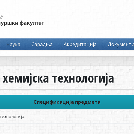
Наука
Сарадња
Акредитација
Документ
 хемијска технологија
Спецификација предмета
 технологија