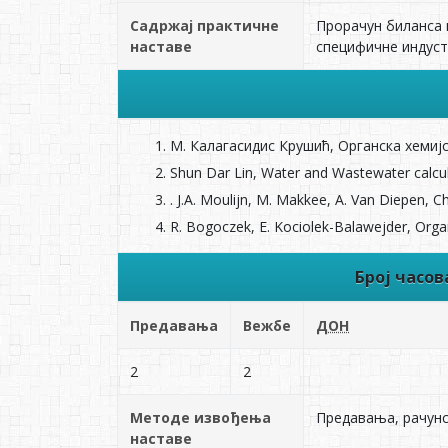
Садржај практичне
Прорачун биланса 
наставе
специфичне индуст
М. Калагасидис Крушић, Органска хемиј
Shun Dar Lin, Water and Wastewater calcu
. J.A. Moulijn, M. Makkee, A. Van Diepen,
R. Bogoczek, E. Kociolek-Balawejder, Org
Број часо
Предавања
Вежбе
ДОН
2
2
Методе извођења
Предавања, рачунс
наставе