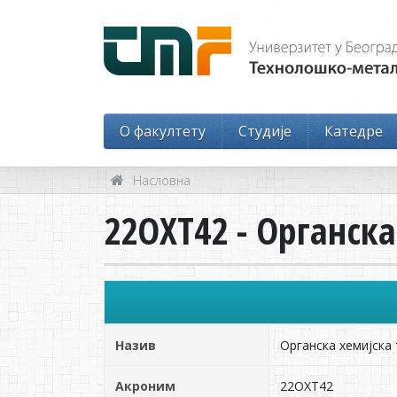
O факултету
Студије
Катедре
Насловна
22ОХТ42 - Органска
Назив
Органска хемијска
Акроним
22ОХТ42