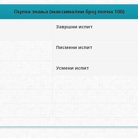
Оцена знања (максимални број поена 100)
Завршни испит
Писмени испит
Усмени испит