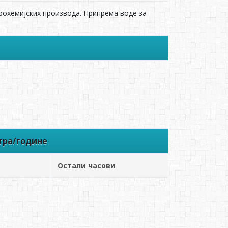
рохемијских производа. Припрема воде за
тра/године
Остали часови