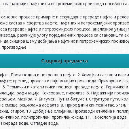
а најважнијих нафтних и петрохемијских производа посебно са 
о основне процесе примарне и секундарне прераде нафте и реле
веже састав и својства нафте, нафтних и петрохемијских произв
цеса прераде нафте и петрохемијских процеса, анализира утицај
оизвода, разликује улогу појединачних процеса са становишта е
ан да скицира шему добијања нафтних и петрохемијских производ
а производње.
Садржај предмета
нафте. Производња и потрошња нафте. 2. Хемијски састав и класи
нафте; преглед процеса и најважнијих производа. Примарна и се
а. 5. Термички и каталитички процеси прераде нафте. Термичко 
лација, рафинација. Коксовање, пиролиза. 6. Најважнији произв
вањем. Мазива. 7. Битумен. Путни битумен. Структура пута, кол
е смеше; рециклажа асфалта. 8. Природни и синтезни гас. Угаљ.
хид, стирол. 10. Добијање олефина. Производи етилена и полип
ен-гликол. полипропилен, пропилен-оксид. 11. Технологија воде:
 Прерада воде. Отпадне воде.