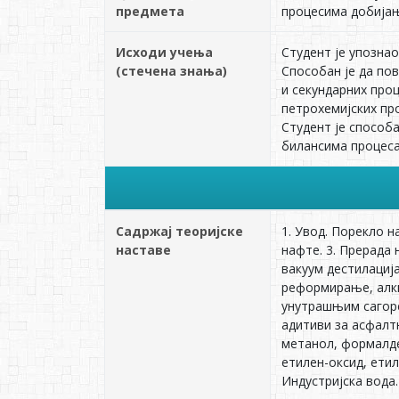
предмета
процесима добијањ
Исходи учења
Студент је упозна
(стечена знања)
Способан је да по
и секундарних про
петрохемијских пр
Студент је способ
билансима процес
Садржај теоријске
1. Увод. Порекло 
наставе
нафте. 3. Прерада 
вакуум дестилациј
реформирање, алки
унутрашњим сагоре
адитиви за асфалтн
метанол, формалде
етилен-оксид, етил
Индустријска вода.