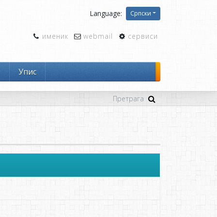
Language:
Српски
именик
webmail
сервиси
и
Упис