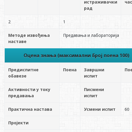
истраживачки
ча
рад
2
1
Методе извођења
Предавања и лабораторија
наставе
Оцена знања (максимални број поена 100)
Предиспитне
Поена
Завршни
По
обавезе
испит
Активности у току
Писмени
предавања
испит
Практична настава
Усмени испит
60
Пројекти