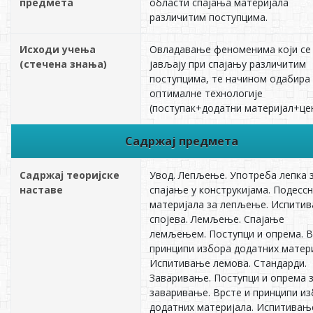
предмета
области спајања материјала
различитим поступцима.
Исходи учења
Овладавање феноменима који се
(стечена знања)
јављају при спајању различитим
поступцима, те начином одабира
оптималне технологије
(поступак+додатни материјал+це
Садржај предмета
Садржај теоријске
Увод. Лепљење. Употреба лепка 
наставе
спајање у конструкијама. Подесс
материјала за лепљење. Испити
спојева. Лемљење. Спајање
лемљењем. Поступци и опрема. В
принципи избора додатних матери
Испитивање лемова. Стандарди.
Заваривање. Поступци и опрема 
заваривање. Врсте и принципи и
додатних материјала. Испитивањ