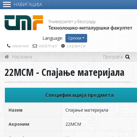
НАВИГАЦИЈА
Language:
Српски
именик
webmail
сервиси
Насловна
22МСМ - Спајање материјала
Спецификација предмета
Назив
Спајање материјала
Акроним
22МСМ