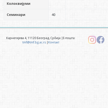
Колоквијуми
Семинари
40
Карнегијева 4, 11120 Београд, Србија |Е-пошта:
tmf@tmf.bg.ac.rs
|
Контакт