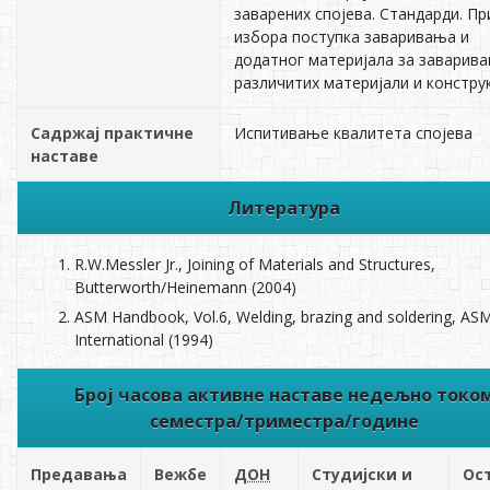
заварених спојева. Стандарди. П
избора поступка заваривања и
додатног материјала за заварив
различитих материјали и конструк
Садржај практичне
Испитивање квалитета спојева
наставе
Литература
R.W.Messler Jr., Joining of Materials and Structures,
Butterworth/Heinemann (2004)
ASM Handbook, Vol.6, Welding, brazing and soldering, AS
International (1994)
Број часова активне наставе недељно токо
семестра/триместра/године
Предавања
Вежбе
ДОН
Студијски и
Ос