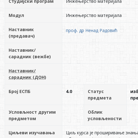
Студијски програм
Инжењерство материјала
Модул
Инжењерство материјала
Наставник
проф. др Ненад Радовић
(предавач)
Наставник/
сарадник (вежбе)
Наставник/
сарадник (ДОН)
Број ЕСПБ
4.0
Статус
из
предмета
пр
Условљност другим
Облик
предметом
условљености
Циљеви изучавања
Циљ курса је проширивање знања